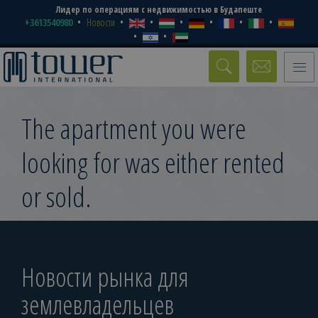
Лидер по операциям с недвижимостью в Будапеште
+3613540980
Новости
Toggle
naviga
The apartment you were
looking for was either rented
or sold.
Новости рынка для
землевладельцев