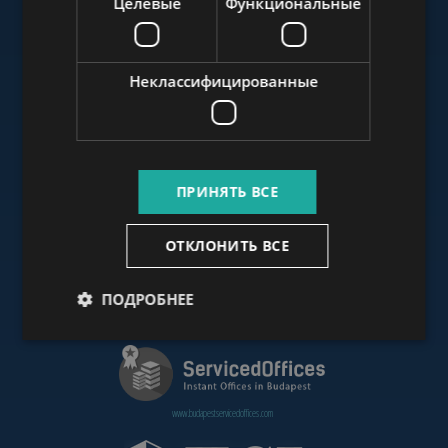
Целевые
Функциональные
www.budapestluxuryapartments.hu
Неклассифицированные
www.budapestoffices.net
ПРИНЯТЬ ВСЕ
www.budapestpropertysellers.com
ОТКЛОНИТЬ ВСЕ
ПОДРОБНЕЕ
www.cdpbudapest.com
www.budapestservicedoffices.com