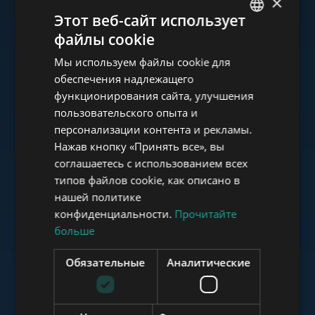
×
Ознакомьтесь с нашим
Этот веб-сайт использует
портфолио
файлы cookie
ENGLISH
Мы используем файлы cookie для
HUNGARIAN
обеспечения надлежащего
GERMAN
функционирования сайта, улучшения
пользовательского опыта и
FRENCH
www.tower-investments.com
персонализации контента и рекламы.
ITALIAN
Нажав кнопку «Принять все», вы
SPANISH
соглашаетесь с использованием всех
www.towerassistance.com
типов файлов cookie, как описано в
RUSSIAN
нашей политике
ARABIC
конфиденциальности.
Прочитайте
больше
www.towerconsulting.hu
Обязательные
Аналитические
www.mybudapesthome.com