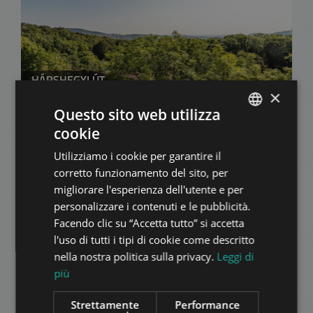
HÁRSHEGYI ÚT
×
260.000.000 HUF
Prezzo:
Questo sito web utilizza
2
Quartiere 2 • 3 camere da letto • 120 m
cookie
ENGLISH
Utilizziamo i cookie per garantire il
AGGIUNGI ALLA LISTA
HUNGARIAN
corretto funzionamento del sito, per
GERMAN
migliorare l'esperienza dell'utente e per
personalizzare i contenuti e le pubblicità.
FRENCH
Facendo clic su “Accetta tutto” si accetta
ITALIAN
l'uso di tutti i tipi di cookie come descritto
SPANISH
nella nostra politica sulla privacy.
Leggi di
più
RUSSIAN
MANSION CLOSE TO AMERICAN SCHOOL
ARABIC
Strettamente
Performance