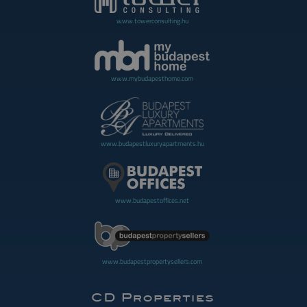
www.towerconsulting.hu
www.mybudapesthome.com
www.budapestluxuryapartments.hu
www.budapestoffices.net
www.budapestpropertysellers.com