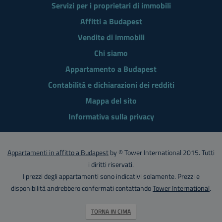
Servizi per i proprietari di immobili
Affitti a Budapest
Vendite di immobili
Chi siamo
Appartamento a Budapest
Contabilità e dichiarazioni dei redditi
Mappa del sito
Informativa sulla privacy
Appartamenti in affitto a Budapest
by © Tower International 2015. Tutti
i diritti riservati.
I prezzi degli appartamenti sono indicativi solamente. Prezzi e
disponibilità andrebbero confermati contattando
Tower International
.
TORNA IN CIMA