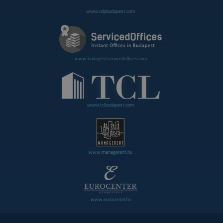
www.cdpbudapest.com
www.budapestservicedoffices.com
www.tclbudapest.com
www.managerent.hu
www.eurocenter.hu