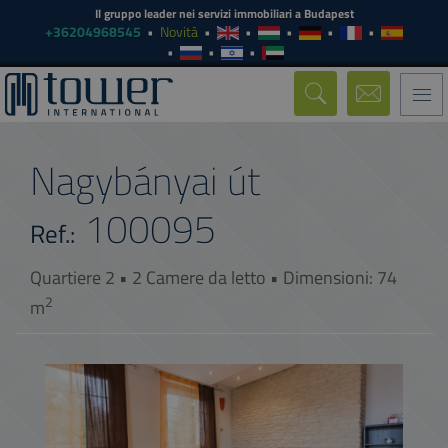
Il gruppo leader nei servizi immobiliari a Budapest
+36204968545
Novità
Togg
navi
Nagybányai út
100095
Ref.:
Quartiere 2 • 2 Camere da letto • Dimensioni: 74
2
m