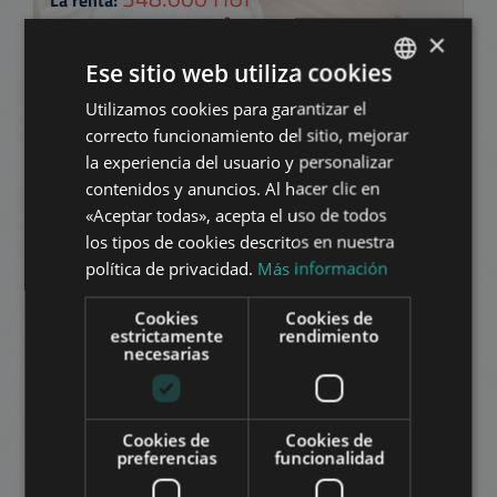
La renta:
2
Distrito 13 • Studio • 31 m
×
Ese sitio web utiliza cookies
AÑADIR A LA LISTA
Utilizamos cookies para garantizar el
ENGLISH
correcto funcionamiento del sitio, mejorar
HUNGARIAN
la experiencia del usuario y personalizar
GERMAN
contenidos y anuncios. Al hacer clic en
«Aceptar todas», acepta el uso de todos
FRENCH
los tipos de cookies descritos en nuestra
ITALIAN
política de privacidad.
Más información
XIII. KERÜLET ORSZÁGBÍRÓ UTCA
SPANISH
Cookies
Cookies de
450.000 HUF
La renta:
RUSSIAN
estrictamente
rendimiento
necesarias
2
Distrito 13 • 2 dormitorios • 45 m
ARABIC
AÑADIR A LA LISTA
Cookies de
Cookies de
preferencias
funcionalidad