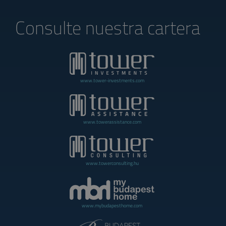
Consulte nuestra cartera
www.tower-investments.com
www.towerassistance.com
www.towerconsulting.hu
www.mybudapesthome.com