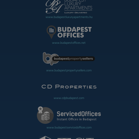
www.budapestluxuryapartments.hu
www.budapestoffices.net
www.budapestpropertysellers.com
www.cdpbudapest.com
www.budapestservicedoffices.com