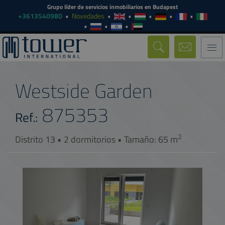
Grupo líder de servicios inmobiliarios en Budapest
+3613540980
Novedades
Togg
navi
Westside Garden
875353
Ref.:
2
Distrito 13 • 2 dormitorios • Tamaño: 65 m