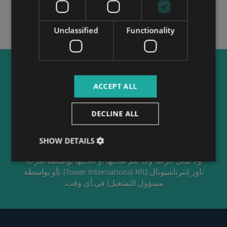
ARABIC
Unclassified
Functionality
ACCEPT ALL
* تستند أسعار الإيجار إلى عقد إيجار لمدة 12 شهرًا
DECLINE ALL
بحد أدنى.
السعر باليورو تقريبي وتم احتسابه بمعدل 1
يورو = 363 فورنت هنغاري
الصور تمثيلية، وأي وصف
SHOW DETAILS
يتم تقديمه أو الإشارة إليه في هذا الموقع يخضع للإتاحة،
ولا تمثل عرضًا وقد يتم سحبها أو تعديلها بواسطة شركة
تاور إنترناشيونال (Tower International Kft). (أو بواسطة
مسؤول التشغيل) في أي وقت.