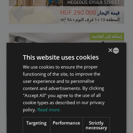
HEGEDŰS GYULA STREET
290.000 HUF
قيمة الإيجار
2
المنطقة 13 • 1 غرف النوم • 54 m
إضافة إلى القائمة
×
This website uses cookies
We use cookies to ensure the proper
ENGLISH
functioning of the site, to improve the
HUNGARIAN
user experience and to personalise
GERMAN
content and advertisements. By clicking
ÚSZÓDARÚ UTCA
"Accept All" you agree to the use of all
FRENCH
454.000 HUF
قيمة الإيجار
cookie types as described in our privacy
ITALIAN
2
المنطقة 13 • 3 غرف النوم • 110 m
policy.
Read more
SPANISH
Targeting
Performance
Strictly
RUSSIAN
MORE
necessary