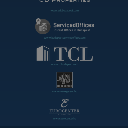
www.cdpbudapest.com
www.budapestservicedoffices.com
www.tclbudapest.com
www.managerent.hu
www.eurocenter.hu