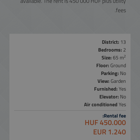
available. The rent is 450 000 HUF plus utility
fees.
District:
13
Bedrooms:
2
2
Size:
65 m
Floor:
Ground
Parking:
No
View:
Garden
Furnished:
Yes
Elevator:
No
Air conditioned
Yes
Rental fee:
450.000 HUF
1.240 EUR