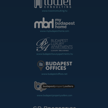
www.towerconsulting.hu
www.mybudapesthome.com
www.budapestluxuryapartments.hu
www.budapestoffices.net
www.budapestpropertysellers.com