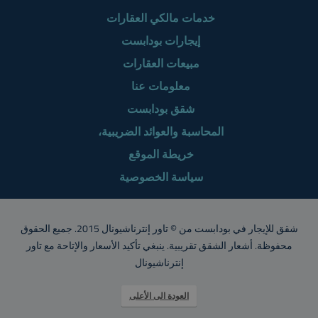
خدمات مالكي العقارات
إيجارات بودابست
مبيعات العقارات
معلومات عنا
شقق بودابست
المحاسبة والعوائد الضريبية،
خريطة الموقع
سياسة الخصوصية
شقق للإيجار في بودابست من © تاور إنترناشيونال 2015. جميع الحقوق
محفوظة. أشعار الشقق تقريبية. ينبغي تأكيد الأسعار والإتاحة مع تاور
إنترناشيونال
العودة الى الأعلى