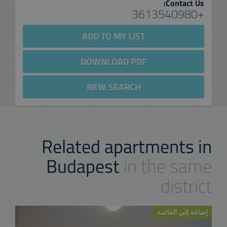
Contact Us:
+3613540980
ADD TO MY LIST
DOWNLOAD PDF
NEW SEARCH
Related apartments in
Budapest
in the same
district
إضافة إلى القائمة