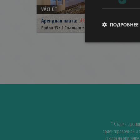
VÁCI ÚT
500.000 HUF
(€1.380)
Арендная плата:
ПОДРОБНЕЕ
2
Район 13 • 1 Спальни • 63 m
Ref:
2539
* Ставки арен
ориентировочной и ра
ссылка на описание