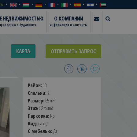
сти
ИЕ НЕДВИЖИМОСТЬЮ
О КОМПАНИИ
управлению в Будапеште
информация и контакты
КАРТА
ОТПРАВИТЬ ЗАПРОС
Район:
13
Спальни:
2
2
Размер:
65 m
Этаж:
Ground
Парковка:
No
Вид:
на сад
С мебелью:
Да