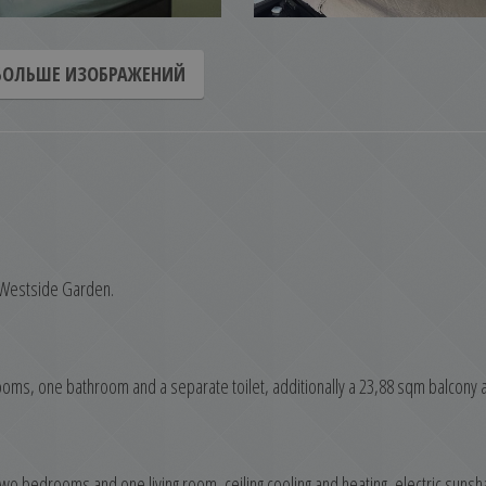
БОЛЬШЕ ИЗОБРАЖЕНИЙ
n Westside Garden.
rooms, one bathroom and a separate toilet, additionally a 23,88 sqm balcony 
wo bedrooms and one living room, ceiling cooling and heating, electric suns