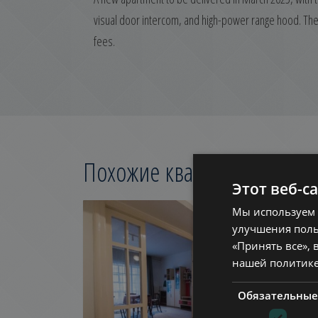
visual door intercom, and high-power range hood. There
fees.
Похожие квартиры в
Будап
Этот веб-с
ДОБАВИТЬ В СПИС
Мы используем 
улучшения поль
«Принять все», 
нашей политик
Обязательные