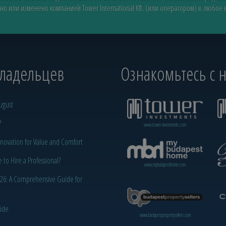
но или изменено компанией Tower International Kft. (или оператором) в любое
владельцев
Ознакомьтесь с
ugust
?
www.tower-investments.com
novation for Value and Comfort
o Hire a Professional?
www.mybudapesthome.com
2026: A Comprehensive Guide for
uide
www.budapestpropertysellers.com