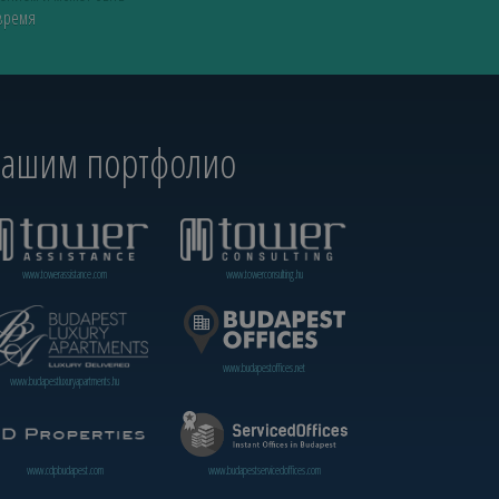
 время
 нашим портфолио
www.towerassistance.com
www.towerconsulting.hu
www.budapestoffices.net
www.budapestluxuryapartments.hu
www.cdpbudapest.com
www.budapestservicedoffices.com