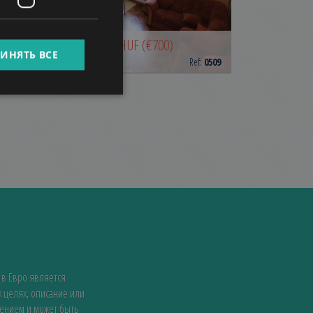
SPANISH
RÖNTGEN STREET
RUSSIAN
255.000 HUF
(€700)
Арендная плата:
ИНЯТЬ ВСЕ
ARABIC
2
Район 13 • 1 Спальни • 41 m
Ref:
0509
 в Евро является
 целях, описание или
жением и может быть