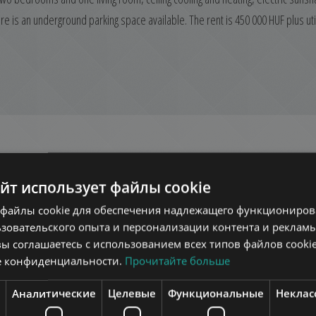
 is an underground parking space available. The rent is 450 000 HUF plus util
еште в этом же районе
айт использует файлы cookie
ОК
ДОБАВИТЬ В СПИСОК
файлы cookie для обеспечения надлежащего функционирова
зовательского опыта и персонализации контента и рекламы
вы соглашаетесь с использованием всех типов файлов cookie
е конфиденциальности.
Прочитайте больше
Аналитические
Целевые
Функциональные
Неклас