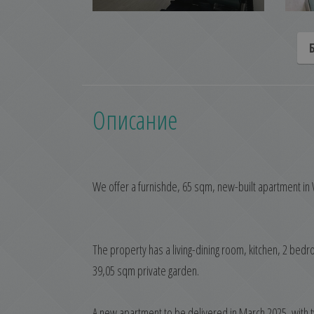
Описание
We offer a furnishde, 65 sqm, new-built apartment i
The property has a living-dining room, kitchen, 2 bed
39,05 sqm private garden.
A new apartment to be delivered in March 2025, with t