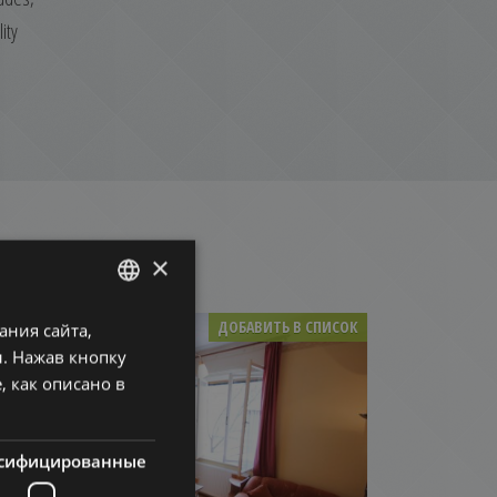
ity
×
ДОБАВИТЬ В СПИСОК
ния сайта,
ENGLISH
. Нажав кнопку
HUNGARIAN
, как описано в
GERMAN
FRENCH
сифицированные
ITALIAN