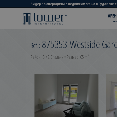
Лидер по операциям с недвижимостью в Будапеште
АРЕН
кв
875353
Westside Gar
Ref.:
2
Район 13 • 2 Спальни • Размер: 65 m