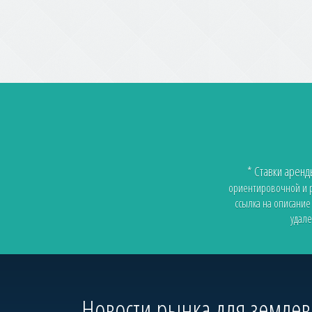
* Ставки арен
ориентировочной и ра
ссылка на описание
удале
Новости рынка для земле