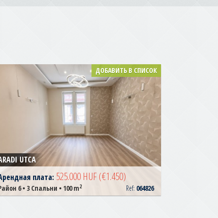
ДОБАВИТЬ В СПИСОК
ARADI UTCA
525.000 HUF
(€1.450)
Арендная плата:
2
Район 6 • 3 Спальни • 100 m
Ref:
064826