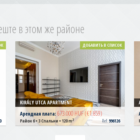
еште в этом же районе
ОК
ДОБАВИТЬ В СПИСОК
KIRÁLY UTCA APARTMENT
673.000 HUF
(€1.859)
Арендная плата:
2
0
Район 6 • 3 Спальни • 120 m
Ref:
996126