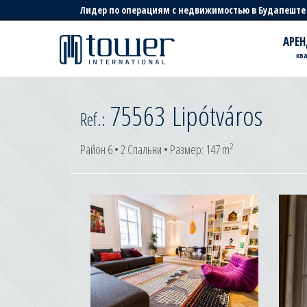
Лидер по операциям с недвижимостью в Будапеште
АРЕН
кв
75563
Lipótváros
Ref.:
2
Район 6 • 2 Спальни • Размер: 147 m