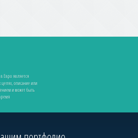
 в Евро является
 целях, описание или
жением и может быть
 время
 нашим портфолио