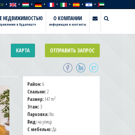
сти
ИЕ НЕДВИЖИМОСТЬЮ
О КОМПАНИИ
управлению в Будапеште
информация и контакты
КАРТА
ОТПРАВИТЬ ЗАПРОС
Район:
6
Спальни:
2
2
Размер:
147 m
Этаж:
3
Парковка:
No
Вид:
на улицу
С мебелью:
Да