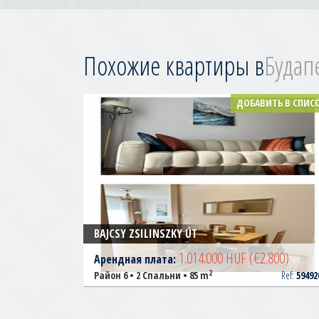
Похожие квартиры в
Будап
ДОБАВИТЬ В СПИС
BAJCSY ZSILINSZKY ÚT
1.014.000 HUF
(€2.800)
Арендная плата:
2
Район 6 • 2 Спальни • 85 m
Ref:
59492