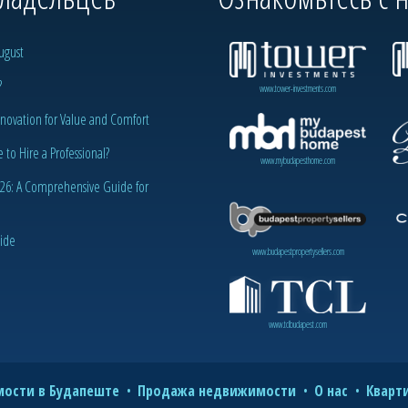
ugust
?
www.tower-investments.com
novation for Value and Comfort
o Hire a Professional?
www.mybudapesthome.com
2026: A Comprehensive Guide for
uide
www.budapestpropertysellers.com
www.tclbudapest.com
ости в Будапеште
Продажа недвижимости
О нас
Кварт