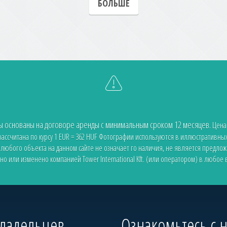
БОЛЬШЕ
ды основаны на договоре аренды с минимальным сроком 12 месяцев.
Цена
ссчитана по курсу 1 EUR = 362 HUF
Фотографии используются в иллюстративных
 любого объекта на данном сайте не означает го наличия, не является предло
но или изменено компанией Tower International Kft. (или оператором) в любое
владельцев
Ознакомьтесь с