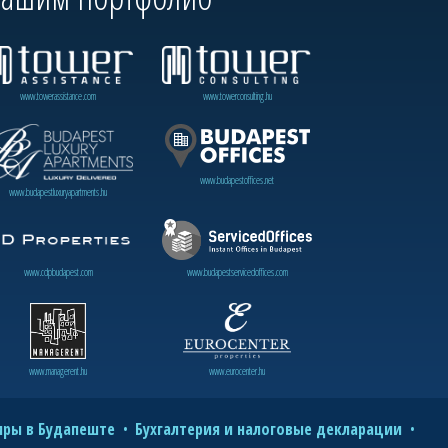
www.towerassistance.com
www.towerconsulting.hu
www.budapestoffices.net
www.budapestluxuryapartments.hu
www.cdpbudapest.com
www.budapestservicedoffices.com
www.managerent.hu
www.eurocenter.hu
иры в Будапеште
Бухгалтерия и налоговые декларации