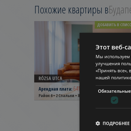
Похожие квартиры в
Будап
ДОБАВИТЬ В СПИС
Этот веб-с
Мы используем 
улучшения поль
«Принять все», 
нашей политик
RÓZSA UTCA
641.000 HUF
(€1.750)
Арендная плата:
Обязательные
2
Район 6 • 2 Спальни • 84 m
Ref:
08022
ПОДРОБНЕЕ