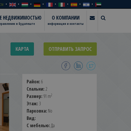
сти
ИЕ НЕДВИЖИМОСТЬЮ
О КОМПАНИИ
управлению в Будапеште
информация и контакты
КАРТА
ОТПРАВИТЬ ЗАПРОС
Район:
6
Спальни:
2
2
Размер:
91 m
Этаж:
3
Парковка:
No
Вид:
С мебелью:
Да