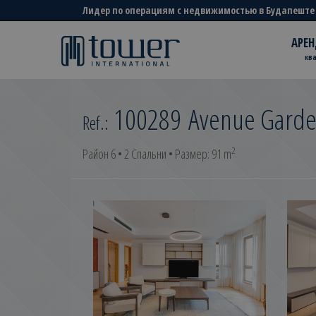
Лидер по операциям с недвижимостью в Будапеште
АРЕН
кв
100289
Avenue Gard
Ref.:
2
Район 6 • 2 Спальни • Размер: 91 m