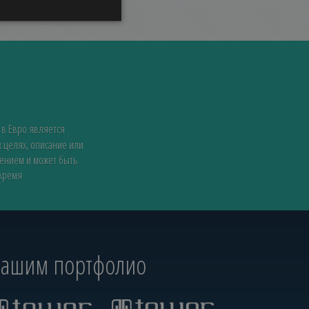
 в Евро является
 целях, описание или
жением и может быть
 время
 нашим портфолио