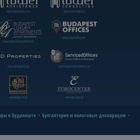
www.towerassistance.com
www.towerconsulting.hu
www.budapestoffices.net
www.budapestluxuryapartments.hu
www.cdpbudapest.com
www.budapestservicedoffices.com
www.managerent.hu
www.eurocenter.hu
иры в Будапеште
Бухгалтерия и налоговые декларации