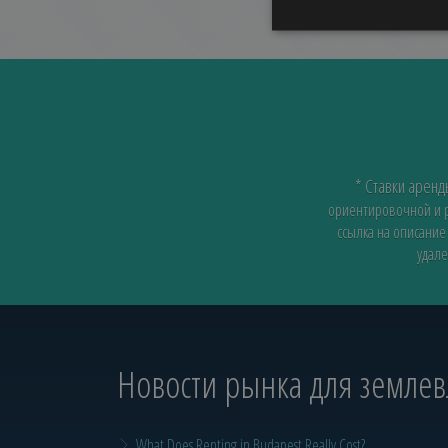
* Ставки арен
ориентировочной и ра
ссылка на описание
удале
Новости рынка для земле
What Does Renting in Budapest Really Cost?