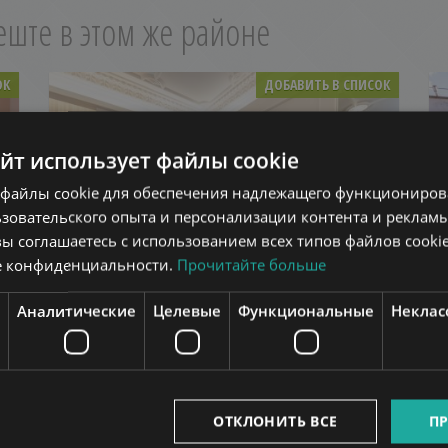
еште в этом же районе
ОК
ДОБАВИТЬ В СПИСОК
айт использует файлы cookie
файлы cookie для обеспечения надлежащего функционирова
зовательского опыта и персонализации контента и рекламы
вы соглашаетесь с использованием всех типов файлов cookie
е конфиденциальности.
Прочитайте больше
SZONDI UTCA
1.354.000 HUF
(€3.700)
Арендная плата:
Аналитические
Целевые
Функциональные
Неклас
2
2
Район 6 • 3 Спальни • 155 m
Ref:
406186
БОЛЬШЕ
ОТКЛОНИТЬ ВСЕ
ПР