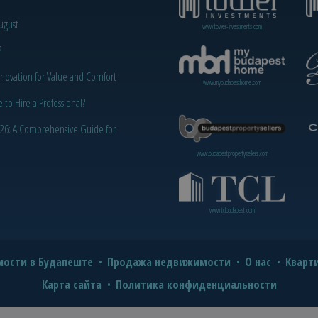
ugust
www.tower-investments.com
?
novation for Value and Comfort
www.mybudapesthome.com
o Hire a Professional?
2026: A Comprehensive Guide for
www.budapestpropertysellers.com
www.tclbudapest.com
ости в Будапеште
Продажа недвижимости
О нас
Кварт
Карта сайта
Политика конфиденциальности