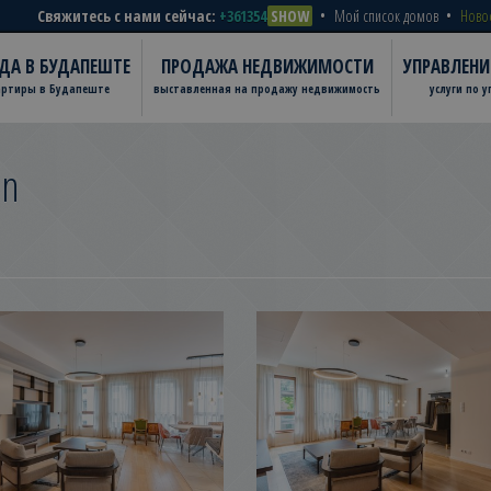
Свяжитесь с нами сейчас:
+361354
SHOW
Мой список домов
Ново
ДА В БУДАПЕШТЕ
ПРОДАЖА НЕДВИЖИМОСТИ
УПРАВЛЕН
артиры в Будапеште
выставленная на продажу недвижимость
услуги по 
en