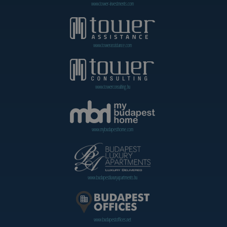
www.tower-investments.com
www.towerassistance.com
www.towerconsulting.hu
www.mybudapesthome.com
www.budapestluxuryapartments.hu
www.budapestoffices.net