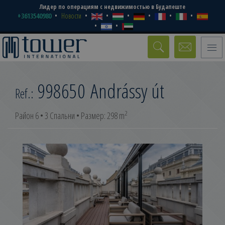
Лидер по операциям с недвижимостью в Будапеште
+3613540980
Новости
Toggle
naviga
998650
Andrássy út
Ref.:
2
Район 6 • 3 Спальни • Размер: 298 m