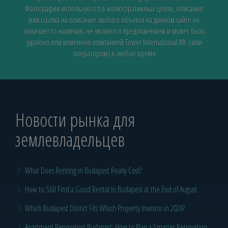
Фотографии используются в иллюстративных целях, описание
или ссылка на описание любого объекта на данном сайте не
означает го наличия, не является предложением и может быть
удалено или изменено компанией Tower International Kft. (или
оператором) в любое время
Новости рынка для
землевладельцев
What Does Renting in Budapest Really Cost?
How to Still Find a Good Rental in Budapest at the End of August
Which Budapest District Fits Which Property Investor in 2026?
Apartment Renovation Budapest: How to Plan a Smarter Renovation