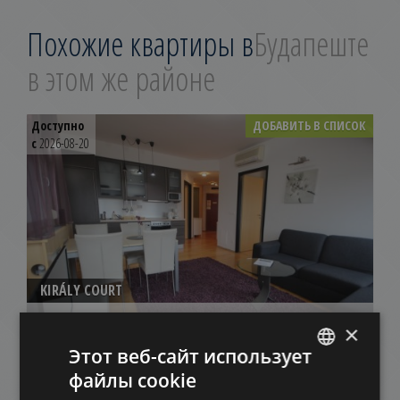
Похожие квартиры в
Будапеште
в этом же районе
Доступно
ДОБАВИТЬ В СПИСОК
с
2026-08-20
KIRÁLY COURT
309.000 HUF
Арендная плата:
×
2
Район 6 • 2 Спальни • 57 m
Этот веб-сайт использует
файлы cookie
ENGLISH
ДОБАВИТЬ В СПИСОК