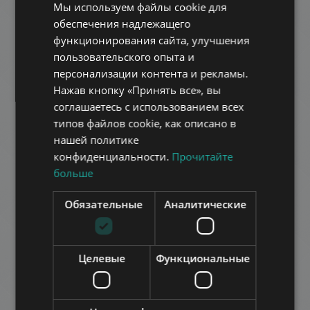
Мы используем файлы cookie для
HUNGARIAN
обеспечения надлежащего
GERMAN
функционирования сайта, улучшения
пользовательского опыта и
FRENCH
персонализации контента и рекламы.
ITALIAN
Нажав кнопку «Принять все», вы
SPANISH
соглашаетесь с использованием всех
VÖRÖSMARTY UTCA
типов файлов cookie, как описано в
RUSSIAN
нашей политике
250.000 HUF
Арендная плата:
ARABIC
конфиденциальности.
Прочитайте
2
Район 6 • 1 Спальни • 57 m
больше
ДОБАВИТЬ В СПИСОК
Обязательные
Аналитические
Целевые
Функциональные