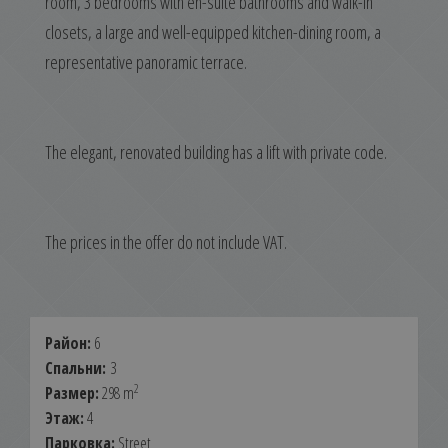
room, 3 bedrooms with en-suite bathrooms and walk-in
closets, a large and well-equipped kitchen-dining room, a
representative panoramic terrace.
The elegant, renovated building has a lift with private code.
The prices in the offer do not include VAT.
Район:
6
Спальни:
3
2
Размер:
298 m
Этаж:
4
Парковка:
Street