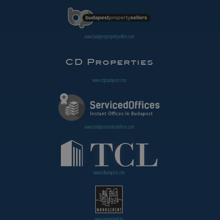
www.budapestpropertysellers.com
www.cdpbudapest.com
www.budapestservicedoffices.com
www.tclbudapest.com
www.managerent.hu