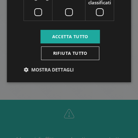
classificati
DOHÁNY UTCA
95.000.000 HUF
ACCETTA TUTTO
Prezzo:
2
Quartiere 7 • 2 camere da letto • 51 m
RIFIUTA TUTTO
ALTRO
MOSTRA DETTAGLI