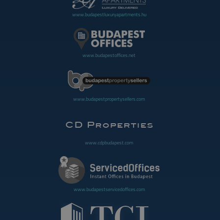
www.budapestluxuryapartments.hu
www.budapestoffices.net
www.budapestpropertysellers.com
www.cdpbudapest.com
www.budapestservicedoffices.com