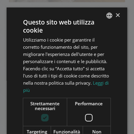
×
AGGIUNGI ALLA LISTA
Questo sito web utilizza
cookie
ENGLISH
Utilizziamo i cookie per garantire il
HUNGARIAN
corretto funzionamento del sito, per
GERMAN
migliorare l'esperienza dell'utente e per
personalizzare i contenuti e le pubblicità.
FRENCH
FULLY RENOVATED 1 BEDROOM AT MAGYAR
Facendo clic su “Accetta tutto” si accetta
SZÍNHÁZ
ITALIAN
l'uso di tutti i tipi di cookie come descritto
84.900.000 HUF
Prezzo:
SPANISH
nella nostra politica sulla privacy.
Leggi di
2
Quartiere 7 • 1 camere da letto • 47 m
più
RUSSIAN
ARABIC
Strettamente
Performance
AGGIUNGI ALLA LISTA
necessari
Targeting
Funzionalità
Non