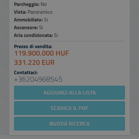
Parcheggio:
No
Vista:
Panoramico
Ammobiliato:
Si
Ascensore:
Si
Aria condizionata:
Si
Prezzo di vendita:
119.900.000 HUF
331.220 EUR
Contattaci:
+36204968545
AGGIUNGI ALLA LISTA
SCARICA IL PDF
NUOVA RICERCA