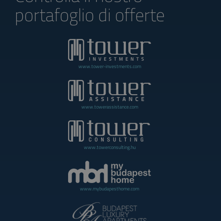
portafoglio di offerte
www.tower-investments.com
www.towerassistance.com
www.towerconsulting.hu
www.mybudapesthome.com