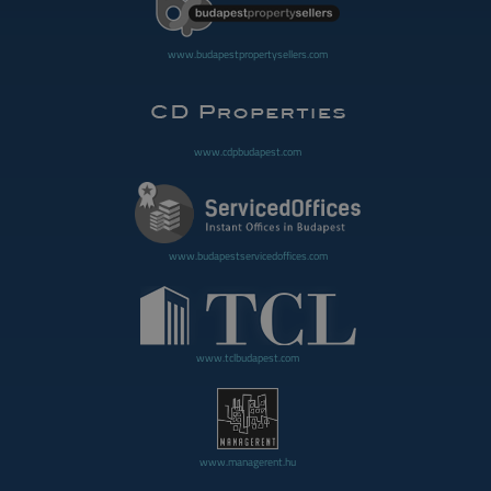
www.budapestpropertysellers.com
www.cdpbudapest.com
www.budapestservicedoffices.com
www.tclbudapest.com
www.managerent.hu