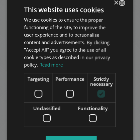
×
This website uses cookies
We use cookies to ensure the proper
ENGLISH
functioning of the site, to improve the
HUNGARIAN
user experience and to personalise
GERMAN
content and advertisements. By clicking
"Accept All" you agree to the use of all
KAZINCZY STREET
FRENCH
cookie types as described in our privacy
149.000.000 HUF
מחיר:
ITALIAN
policy.
Read more
2
רובע 7 • 3 חדרי שינה • 99 m
SPANISH
Targeting
Performance
Strictly
RUSSIAN
necessary
הוסף לרשימה
ARABIC
Unclassified
Functionality