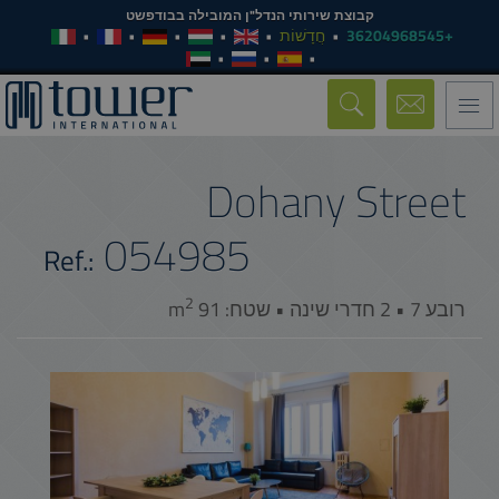
קבוצת שירותי הנדל"ן המובילה בבודפשט
+36204968545
חֲדָשׁוֹת
Toggle
navigation
Dohany Street
054985
Ref.:
2
רובע 7 • 2 חדרי שינה • שטח: 91 m