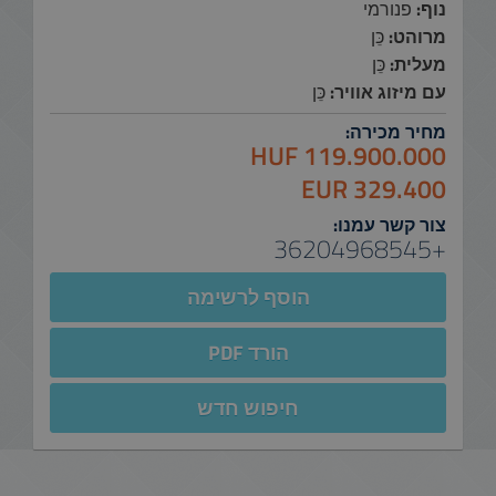
נוף:
פנורמי
מרוהט:
כֵּן
מעלית:
כֵּן
עם מיזוג אוויר:
כֵּן
מחיר מכירה:
119.900.000 HUF
329.400 EUR
צור קשר עמנו:
+36204968545
הוסף לרשימה
הורד PDF
חיפוש חדש