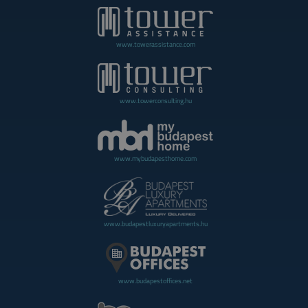
www.towerassistance.com
www.towerconsulting.hu
www.mybudapesthome.com
www.budapestluxuryapartments.hu
www.budapestoffices.net