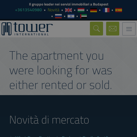
Il gruppo leader nei servizi immobiliari a Budapest
+3613540980
Novità
Togg
navi
The apartment you
were looking for was
either rented or sold.
Novità di mercato