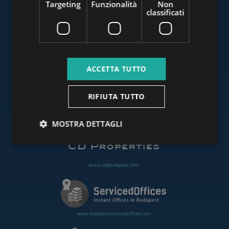
Targeting
Funzionalità
Non
classificati
www.budapestluxuryapartments.hu
ACCETTA TUTTO
www.budapestoffices.net
RIFIUTA TUTTO
www.budapestpropertysellers.com
MOSTRA DETTAGLI
www.cdpbudapest.com
www.budapestservicedoffices.com