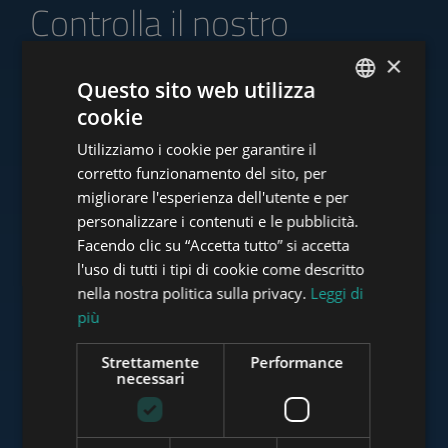
Controlla il nostro
portafoglio di offerte
×
Questo sito web utilizza
cookie
ENGLISH
Utilizziamo i cookie per garantire il
HUNGARIAN
www.tower-investments.com
corretto funzionamento del sito, per
GERMAN
migliorare l'esperienza dell'utente e per
personalizzare i contenuti e le pubblicità.
FRENCH
Facendo clic su “Accetta tutto” si accetta
www.towerassistance.com
ITALIAN
l'uso di tutti i tipi di cookie come descritto
SPANISH
nella nostra politica sulla privacy.
Leggi di
più
RUSSIAN
www.towerconsulting.hu
ARABIC
Strettamente
Performance
necessari
www.mybudapesthome.com