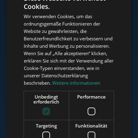
Cookies.
ENGLISH
Wir verwenden Cookies, um das
HUNGARIAN
ordnungsgemäße Funktionieren der
www.tower-investments.com
GERMAN
Website zu gewährleisten, die
Benutzerfreundlichkeit zu verbessern und
FRENCH
Inhalte und Werbung zu personalisieren.
ITALIAN
www.towerassistance.com
Wenn Sie auf „Alle akzeptieren“ klicken,
SPANISH
erklären Sie sich mit der Verwendung aller
Cookie-Typen einverstanden, wie in
RUSSIAN
unserer Datenschutzerklärung
www.towerconsulting.hu
ARABIC
beschrieben.
Weitere Informationen
Unbedingt
Performance
erforderlich
www.mybudapesthome.com
Targeting
Funktionalität
www.budapestluxuryapartments.hu