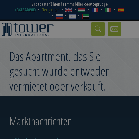
Budapests führende Immobilien-Servicegruppe
+3613540980
Neuigkeiten
Toggle
naviga
Das Apartment, das Sie
gesucht wurde entweder
vermietet oder verkauft.
Marktnachrichten