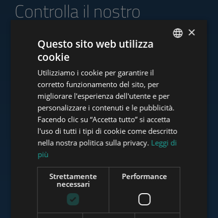
Controlla il nostro
portafoglio di offerte
×
Questo sito web utilizza
cookie
ENGLISH
Utilizziamo i cookie per garantire il
HUNGARIAN
www.tower-investments.com
corretto funzionamento del sito, per
GERMAN
migliorare l'esperienza dell'utente e per
personalizzare i contenuti e le pubblicità.
FRENCH
Facendo clic su “Accetta tutto” si accetta
www.towerassistance.com
ITALIAN
l'uso di tutti i tipi di cookie come descritto
SPANISH
nella nostra politica sulla privacy.
Leggi di
più
RUSSIAN
www.towerconsulting.hu
ARABIC
Strettamente
Performance
necessari
www.mybudapesthome.com