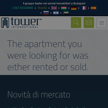
Il gruppo leader nei servizi immobiliari a Budapest
+3613540980
Novità
Togg
navi
The apartment you
were looking for was
either rented or sold.
Novità di mercato