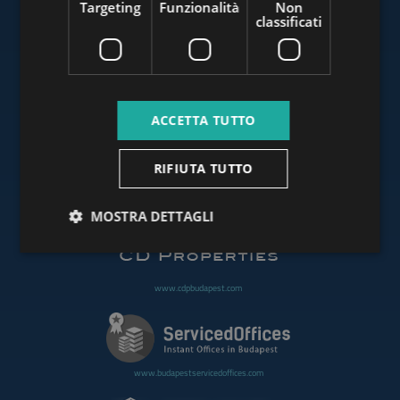
Targeting
Funzionalità
Non
classificati
www.budapestluxuryapartments.hu
ACCETTA TUTTO
www.budapestoffices.net
RIFIUTA TUTTO
www.budapestpropertysellers.com
MOSTRA DETTAGLI
www.cdpbudapest.com
www.budapestservicedoffices.com