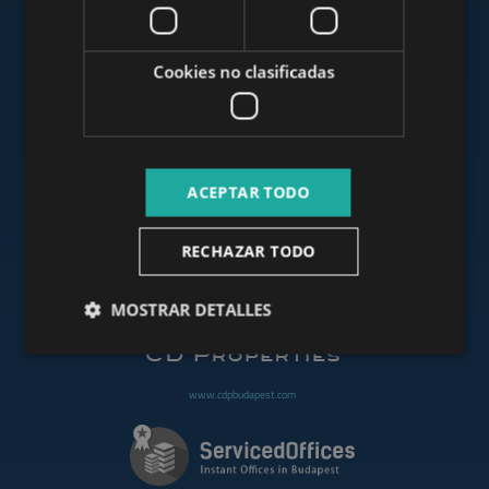
www.mybudapesthome.com
Cookies no clasificadas
www.budapestluxuryapartments.hu
ACEPTAR TODO
www.budapestoffices.net
RECHAZAR TODO
www.budapestpropertysellers.com
MOSTRAR DETALLES
www.cdpbudapest.com