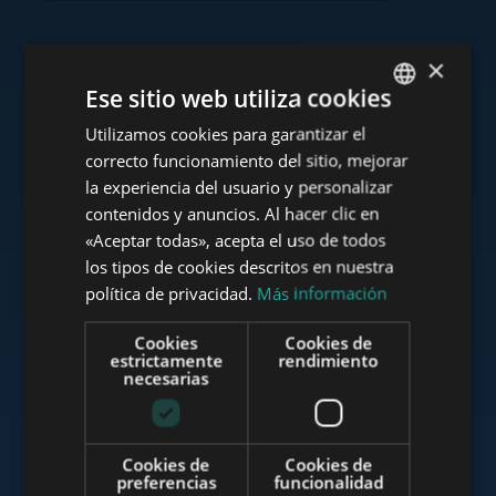
×
Consulte nuestra cartera
Ese sitio web utiliza cookies
Utilizamos cookies para garantizar el
ENGLISH
correcto funcionamiento del sitio, mejorar
HUNGARIAN
la experiencia del usuario y personalizar
GERMAN
contenidos y anuncios. Al hacer clic en
www.tower-investments.com
«Aceptar todas», acepta el uso de todos
FRENCH
los tipos de cookies descritos en nuestra
ITALIAN
política de privacidad.
Más información
www.towerassistance.com
SPANISH
Cookies
Cookies de
RUSSIAN
estrictamente
rendimiento
necesarias
ARABIC
www.towerconsulting.hu
Cookies de
Cookies de
preferencias
funcionalidad