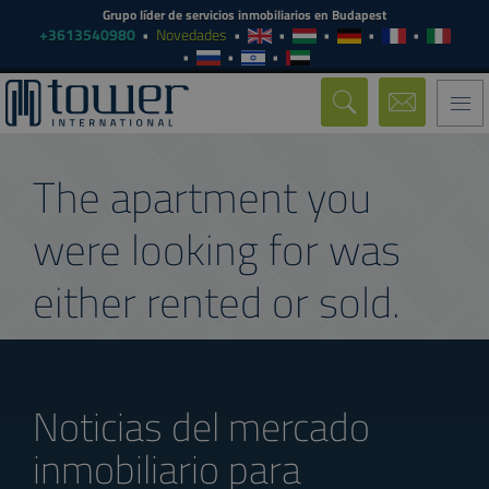
Grupo líder de servicios inmobiliarios en Budapest
+3613540980
Novedades
Togg
navi
The apartment you
were looking for was
either rented or sold.
Noticias del mercado
inmobiliario para