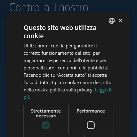
Controlla il nostro
portafoglio di offerte
×
Questo sito web utilizza
cookie
ENGLISH
Utilizziamo i cookie per garantire il
HUNGARIAN
www.tower-investments.com
corretto funzionamento del sito, per
GERMAN
migliorare l'esperienza dell'utente e per
personalizzare i contenuti e le pubblicità.
FRENCH
Facendo clic su “Accetta tutto” si accetta
www.towerassistance.com
ITALIAN
l'uso di tutti i tipi di cookie come descritto
SPANISH
nella nostra politica sulla privacy.
Leggi di
più
RUSSIAN
www.towerconsulting.hu
ARABIC
Strettamente
Performance
necessari
www.mybudapesthome.com