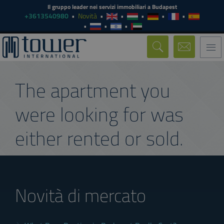
Il gruppo leader nei servizi immobiliari a Budapest
+3613540980
Novità
Togg
navi
The apartment you
were looking for was
either rented or sold.
Novità di mercato