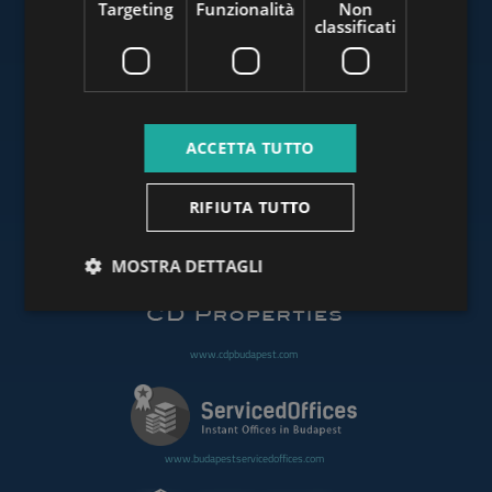
Targeting
Funzionalità
Non
classificati
www.budapestluxuryapartments.hu
ACCETTA TUTTO
www.budapestoffices.net
RIFIUTA TUTTO
www.budapestpropertysellers.com
MOSTRA DETTAGLI
www.cdpbudapest.com
www.budapestservicedoffices.com