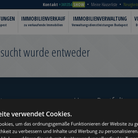
Kontakt
+361354
SHOW
Meine Häuserliste
Neuigkeit
TUNGEN
IMMOBILIENVERKAUF
IMMOBILIENVERWALTUNG
V
apest
zu verkaufende Immobilien
Verwaltungsdienstleistungen Budapest
D
gesucht wurde entweder
er‎
Unser Portfolio
ite verwendet Cookies.
okies, um das ordnungsgemäße Funktionieren der Website zu ge
chkeit zu verbessern und Inhalte und Werbung zu personalisieren
ugust
www.tower-investments.com