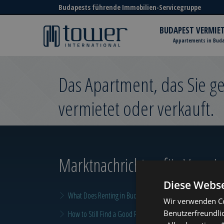
Budapests führende Immobilien-Servicegruppe
BUDAPEST VERMIE
Appartements in Bud
Das Apartment, das Sie 
vermietet oder verkauft.
Marktnachrichten
für Vermiet
Diese Webse
What Does Renting in Budapest Really Cost?
Wir verwenden Co
Benutzerfreundli
How to Still Find a Good Rental in Budapest at the End of A