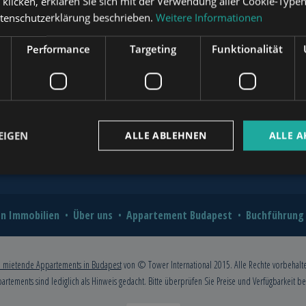
“ klicken, erklären Sie sich mit der Verwendung aller Cookie-Type
?
atenschutzerklärung beschrieben.
Weitere Informationen
novation for Value and Comfort
www.mybudapesthome.com
Performance
Targeting
Funktionalität
o Hire a Professional?
2026: A Comprehensive Guide for
www.budapestpropertysellers.com
EIGEN
ALLE ABLEHNEN
ALLE A
www.tclbudapest.com
n Immobilien
Über uns
Appartement Budapest
Buchführung
 mietende Appartements in Budapest
von © Tower International 2015. Alle Rechte vorbehalt
partements sind lediglich als Hinweis gedacht. Bitte überprüfen Sie Preise und Verfügbarkeit b