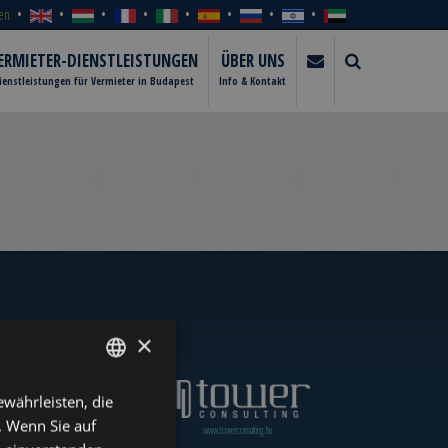
en
ERMIETER-DIENSTLEISTUNGEN
ÜBER UNS
ienstleistungen für Vermieter in Budapest
Info & Kontakt
×
währleisten, die
ENGLISH
. Wenn Sie auf
www.towerassistance.com
www.towerconsulting.hu
HUNGARIAN