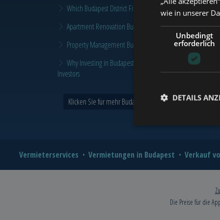
„Alle akzeptieren
Which Budapest District Fits Which Property Investor in 2026
wie in unserer D
Apartment Renovation Budapest: How to Plan a Smarter Re
Unbedingt
erforderlich
Property Management Budapest: When Does It Make Sense t
Why Investing in Budapest Real Estate is a Smart Move in 
Investors
DETAILS ANZ
Klicken Sie für mehr Budapest und Tower Nachrichten >
Vermieterservices
Vermietungen in Budapest
Verkauf vo
Zu
Die Preise für die Ap