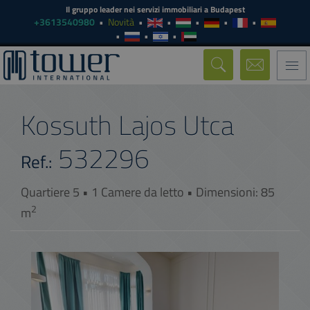
Il gruppo leader nei servizi immobiliari a Budapest
+3613540980
Novità
Togg
navi
Kossuth Lajos Utca
532296
Ref.:
Quartiere 5 • 1 Camere da letto • Dimensioni: 85
2
m