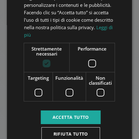
personalizzare i contenuti e le pubblicità.
FRENCH
RÉGI POSTA UTCA
Facendo clic su “Accetta tutto” si accetta
ITALIAN
890.000 HUF
Canone di affitto:
l'uso di tutti i tipi di cookie come descritto
2
Quartiere 5 • 3 camere da letto • 90 m
SPANISH
nella nostra politica sulla privacy.
Leggi di
più
RUSSIAN
AGGIUNGI ALLA LISTA
ARABIC
Strettamente
Performance
necessari
Targeting
Funzionalità
Non
classificati
DEÁK FERENC TÉR
270.000 HUF
Canone di affitto:
ACCETTA TUTTO
2
Quartiere 5 • 1 camere da letto • 51 m
RIFIUTA TUTTO
AGGIUNGI ALLA LISTA