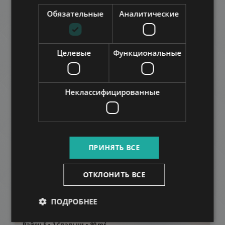
Обязательные
Аналитические
DOWNTOWN LOCATION
Целевые
Функциональные
472.000 HUF
Арендная плата:
2
Район 5 • 2 Спальни • 81 m
Неклассифицированные
ДОБАВИТЬ В СПИСОК
ПРИНЯТЬ ВСЕ
ОТКЛОНИТЬ ВСЕ
DEÁK FERENC UTCA
ПОДРОБНЕЕ
508.000 HUF
Арендная плата:
2
Район 5 • 2 Спальни • 80 m