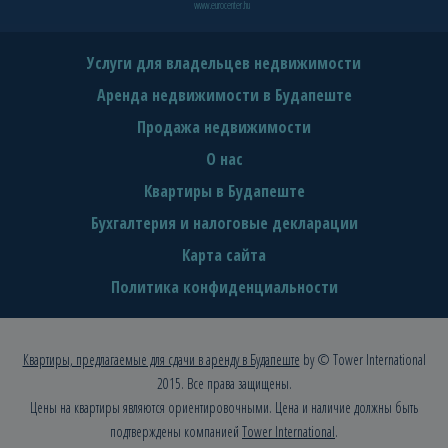
www.eurocenter.hu
Услуги для владельцев недвижимости
Аренда недвижимости в Будапеште
Продажа недвижимости
О нас
Квартиры в Будапеште
Бухгалтерия и налоговые декларации
Карта сайта
Политика конфиденциальности
Квартиры, предлагаемые для сдачи в аренду в Будапеште
by © Tower International
2015. Все права защищены.
Цены на квартиры являются ориентировочными. Цена и наличие должны быть
подтверждены компанией
Tower International
.