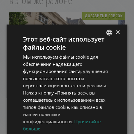
в этом же районе
ДОБАВИТЬ В СПИСОК
×
Этот веб-сайт использует
файлы cookie
ENGLISH
Мы используем файлы cookie для
HUNGARIAN
обеспечения надлежащего
GERMAN
OKTÓBER 6. UTCA - CLOSE TO BASILICA
функционирования сайта, улучшения
пользовательского опыта и
FRENCH
577.000 HUF
Арендная плата:
персонализации контента и рекламы.
2
Район 5 • 2 Спальни • 108 m
ITALIAN
Нажав кнопку «Принять все», вы
SPANISH
соглашаетесь с использованием всех
ДОБАВИТЬ В СПИСОК
типов файлов cookie, как описано в
RUSSIAN
нашей политике
ARABIC
конфиденциальности.
Прочитайте
больше