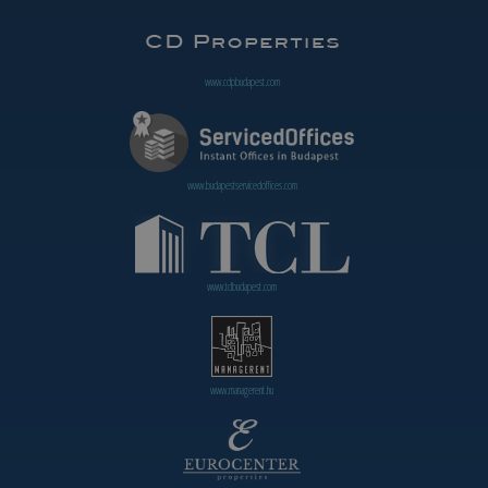
www.cdpbudapest.com
www.budapestservicedoffices.com
www.tclbudapest.com
www.managerent.hu