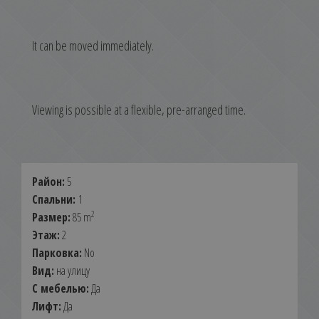
It can be moved immediately.
Viewing is possible at a flexible, pre-arranged time.
Район:
5
Спальни:
1
2
Размер:
85 m
Этаж:
2
Парковка:
No
Вид:
на улицу
С мебелью:
Да
Лифт:
Да