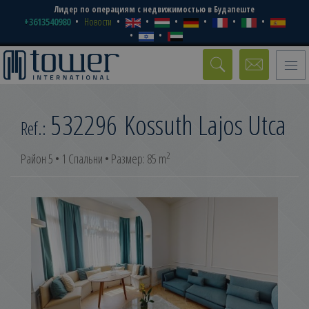
Лидер по операциям с недвижимостью в Будапеште
+3613540980
Новости
Toggle
naviga
532296
Kossuth Lajos Utca
Ref.:
2
Район 5 • 1 Спальни • Размер: 85 m