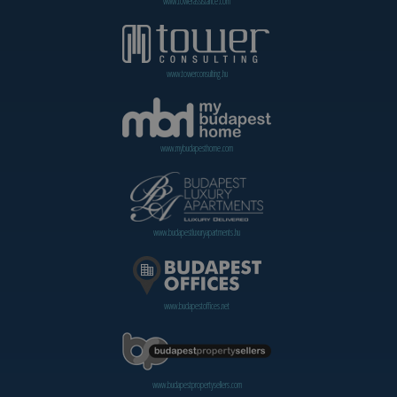
www.towerassistance.com
www.towerconsulting.hu
www.mybudapesthome.com
www.budapestluxuryapartments.hu
www.budapestoffices.net
www.budapestpropertysellers.com