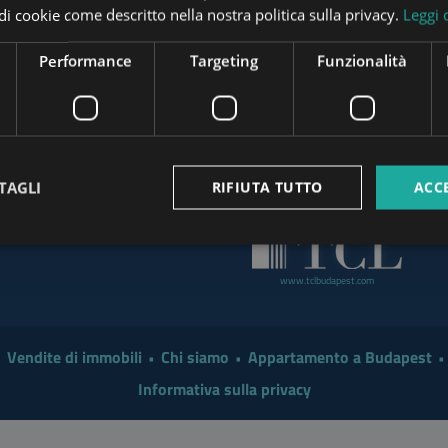
pi di cookie come descritto nella nostra politica sulla privacy.
Leggi 
t the End of August
www.tower-investments.com
Investor in 2026?
Performance
Targeting
Funzionalità
 a Smarter Renovation for
www.mybudapesthome.com
www
 Make Sense to Hire a
TAGLI
RIFIUTA TUTTO
ACC
www.budapestpropertysellers.com
mart Move in 2026: A
www.tclbudapest.com
Vendite di immobili
Chi siamo
Appartamento a Budapest
Informativa sulla privacy