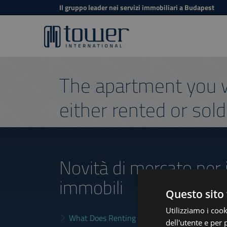
Il gruppo leader nei servizi immobiliari a Budapest
The apartment you w
either rented or sold
Novità di mercato
per 
immobili
Questo sito 
Utilizziamo i cook
What Does Renting in Budapest Really Cost?
dell'utente e per 