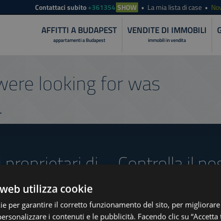
Contattaci subito
+361354
SHOW
La mia lista di case
Nov
AFFITTI A BUDAPEST
VENDITE DI IMMOBILI
appartamenti a Budapest
immobili in vendita
ere looking for was
.
i proprietari di
Controlla il no
offerte
web utilizza cookie
ie per garantire il corretto funzionamento del sito, per migliorare
personalizzare i contenuti e le pubblicità. Facendo clic su “Accetta t