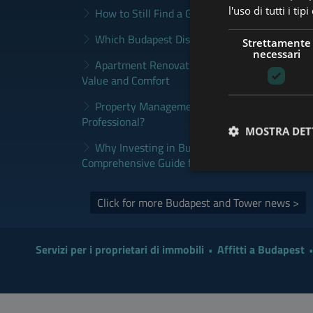
l'uso di tutti i ti
How to Still Find a Good Rental in Budapest a
Which Budapest District Fits Which Property 
Strettamente
necessari
Apartment Renovation Budapest: How to Plan
Value and Comfort
Property Management Budapest: When Does It
Professional?
MOSTRA DET
Why Investing in Budapest Real Estate is a S
Comprehensive Guide for Investors
Click for more Budapest and Tower news >
Servizi per i proprietari di immobili
Affitti a Budapest