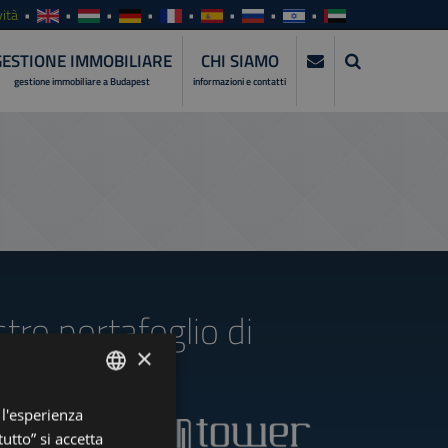
ità
GESTIONE IMMOBILIARE
CHI SIAMO
gestione immobiliare a Budapest
informazioni e contatti
stro portafoglio di
×
 l'esperienza
ENGLISH
utto” si accetta
HUNGARIAN