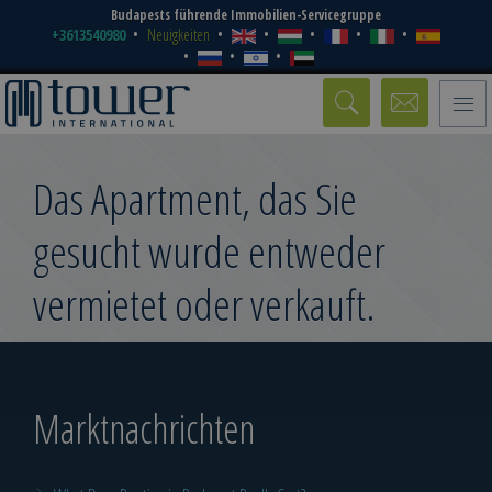
Budapests führende Immobilien-Servicegruppe
+3613540980
Neuigkeiten
Toggle
naviga
Das Apartment, das Sie
gesucht wurde entweder
vermietet oder verkauft.
Marktnachrichten