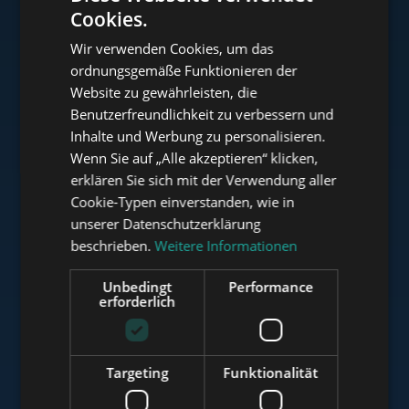
Cookies.
ENGLISH
Wir verwenden Cookies, um das
HUNGARIAN
ordnungsgemäße Funktionieren der
www.tower-investments.com
GERMAN
Website zu gewährleisten, die
Benutzerfreundlichkeit zu verbessern und
FRENCH
Inhalte und Werbung zu personalisieren.
ITALIAN
www.towerassistance.com
Wenn Sie auf „Alle akzeptieren“ klicken,
SPANISH
erklären Sie sich mit der Verwendung aller
Cookie-Typen einverstanden, wie in
RUSSIAN
unserer Datenschutzerklärung
www.towerconsulting.hu
ARABIC
beschrieben.
Weitere Informationen
Unbedingt
Performance
erforderlich
www.mybudapesthome.com
Targeting
Funktionalität
www.budapestluxuryapartments.hu