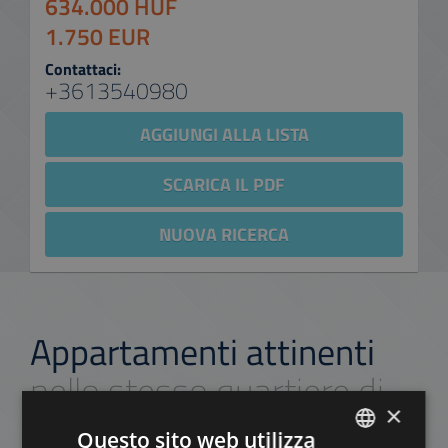
634.000 HUF
1.750 EUR
Contattaci:
+3613540980
AGGIUNGI ALLA LISTA
SCARICA IL PDF
NUOVA RICERCA
Appartamenti attinenti
nello stesso quartiere di
×
Budapest
Questo sito web utilizza