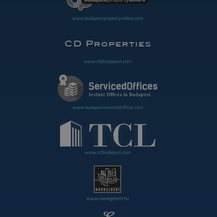
www.budapestpropertysellers.com
www.cdpbudapest.com
www.budapestservicedoffices.com
www.tclbudapest.com
www.managerent.hu