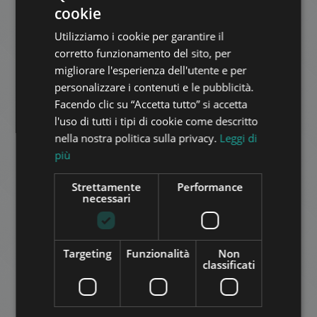
cookie
ENGLISH
AGGIUNGI ALLA LISTA
Utilizziamo i cookie per garantire il
HUNGARIAN
corretto funzionamento del sito, per
GERMAN
migliorare l'esperienza dell'utente e per
personalizzare i contenuti e le pubblicità.
FRENCH
Facendo clic su “Accetta tutto” si accetta
ITALIAN
l'uso di tutti i tipi di cookie come descritto
SPANISH
nella nostra politica sulla privacy.
Leggi di
PAULAY LUXURY
più
RUSSIAN
525.000 HUF
Canone di affitto:
ARABIC
Strettamente
Performance
2
Quartiere 6 • 3 camere da letto • 100 m
necessari
AGGIUNGI ALLA LISTA
Targeting
Funzionalità
Non
classificati