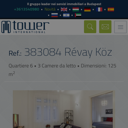
Il gruppo leader nei servizi immobiliari a Budapest
+3613540980
Novità
Togg
navi
383084
Révay Köz
Ref.:
Quartiere 6 • 3 Camere da letto • Dimensioni: 125
2
m