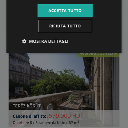
ACCETTA TUTTO
KÖRÖND PALACE - SKYLOFT
RIFIUTA TUTTO
2.751.000 HUF
Canone di affitto:
2
Quartiere 6 • 3 camere da letto • 234 m
MOSTRA DETTAGLI
AGGIUNGI ALLA LISTA
TERÉZ KÖRÚT
579.000 HUF
Canone di affitto:
2
Quartiere 6 • 3 camere da letto • 87 m