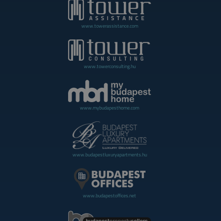
www.towerassistance.com
www.towerconsulting.hu
www.mybudapesthome.com
www.budapestluxuryapartments.hu
www.budapestoffices.net