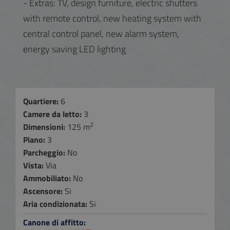
- Extras: TV, design furniture, electric shutters
with remote control, new heating system with
central control panel, new alarm system,
energy saving LED lighting
Quartiere:
6
Camere da letto:
3
2
Dimensioni:
125 m
Piano:
3
Parcheggio:
No
Vista:
Via
Ammobiliato:
No
Ascensore:
Si
Aria condizionata:
Si
Canone di affitto: