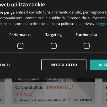
web utilizza cookie
ie per garantire il corretto funzionamento del sito, per migliorare
personalizzare i contenuti e le pubblicità. Facendo clic su “Accetta t
pi di cookie come descritto nella nostra politica sulla privacy.
Leggi 
ti
nello stesso quartiere di Bu
Performance
Targeting
Funzionalità
TA
Disponibile dal
2026-09-01
AGGIUNGI ALLA LISTA
TAGLI
RIFIUTA TUTTO
ACC
BAJCSY ZSILINSZKY ROAD
399.000 HUF
Canone di affitto:
(€1.100)
2
6
Quartiere 6 • 1 camere da letto • 34 m
Ref:
691628