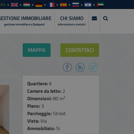
ità
GESTIONE IMMOBILIARE
CHI SIAMO
gestione immobiliare a Budapest
informazioni e contatti
MAPPA
CONTATTACI
Quartiere:
6
Camere da letto:
2
2
Dimensioni:
80 m
Piano:
3
Parcheggio:
Street
Vista:
Via
Ammobiliato:
Si