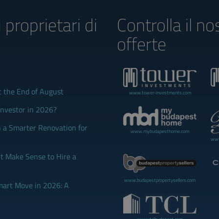
i proprietari di
Controlla il no
offerte
t the End of August
www.tower-investments.com
Investor in 2026?
 a Smarter Renovation for
www.mybudapesthome.com
www
 Make Sense to Hire a
www.budapestpropertysellers.com
mart Move in 2026: A