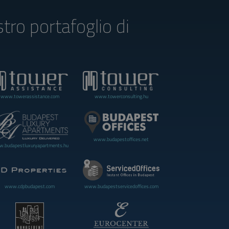
stro portafoglio di
www.towerassistance.com
www.towerconsulting.hu
www.budapestoffices.net
.budapestluxuryapartments.hu
www.cdpbudapest.com
www.budapestservicedoffices.com