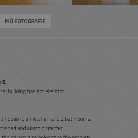
PIÙ FOTOGRAFIE
 6.
ical building has got elevator.
ith open-plan kitchen and 2 bathrooms.
urnished and alarm protected.
 the garage also belongs to the property.