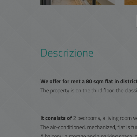
Descrizione
We offer for rent a 80 sqm flat in district
The property is on the third floor, the class
It consists of
2 bedrooms, a living room w
The air-conditioned, mechanized, flat is f
A balcony, a storage and a parking space in