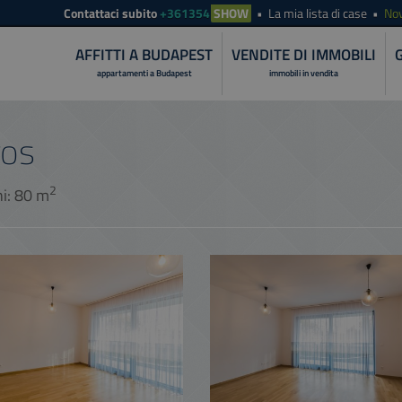
Contattaci subito
+361354
SHOW
La mia lista di case
Nov
AFFITTI A BUDAPEST
VENDITE DI IMMOBILI
appartamenti a Budapest
immobili in vendita
ros
2
ni: 80 m