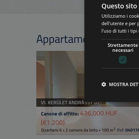
Questo sito 
Utilizziamo i cook
dell'utente e per 
l'uso di tutti i ti
Appartamenti attinen
Strettamente
necessari
AGGIUNGI ALLA LIS
MOSTRA DET
VI. KERÜLET ANDRÁSSY ÚT
436.000 HUF
Canone di affitto:
(€1.200)
2
Quartiere 6 • 2 camere da letto • 100 m
Ref:
04017