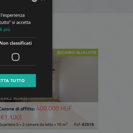
 l'esperienza
ENGLISH
utto” si accetta
HUNGARIAN
di più
dapest
GERMAN
Non classificati
FRENCH
AGGIUNGI ALLA LISTA
ITALIAN
SPANISH
RUSSIAN
ETTA TUTTO
ARABIC
TERÉZ KÖRÚT
400.000 HUF
Canone di affitto:
(€1.100)
2
Quartiere 6 • 2 camere da letto • 70 m
Ref:
62519