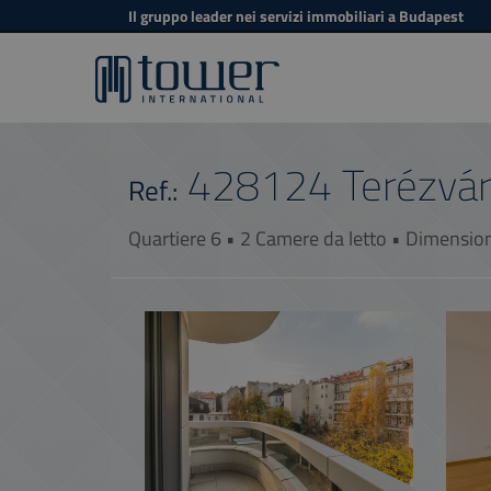
Il gruppo leader nei servizi immobiliari a Budapest
428124
Terézvá
Ref.:
Quartiere 6 • 2 Camere da letto • Dimensio