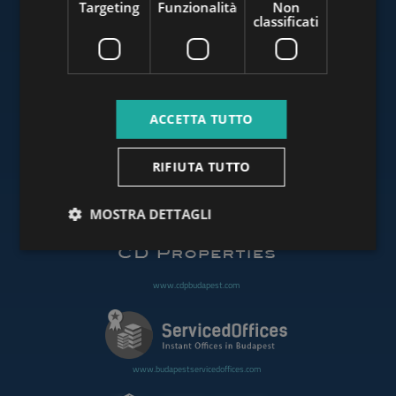
Targeting
Funzionalità
Non
classificati
www.budapestluxuryapartments.hu
ACCETTA TUTTO
www.budapestoffices.net
RIFIUTA TUTTO
www.budapestpropertysellers.com
MOSTRA DETTAGLI
www.cdpbudapest.com
www.budapestservicedoffices.com