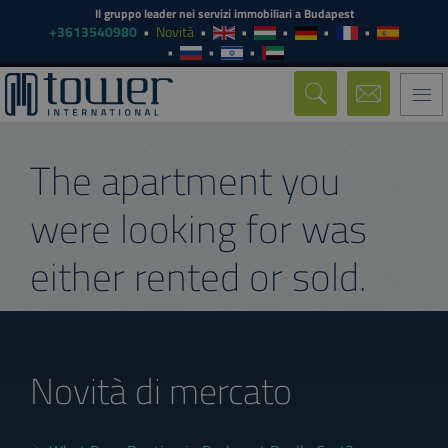
Il gruppo leader nei servizi immobiliari a Budapest
+3613540980
Novità
Togg
navi
The apartment you
were looking for was
either rented or sold.
Novità di mercato