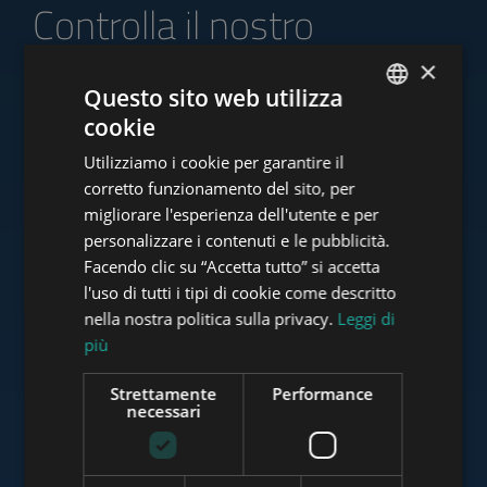
Controlla il nostro
portafoglio di offerte
×
Questo sito web utilizza
cookie
ENGLISH
Utilizziamo i cookie per garantire il
HUNGARIAN
www.tower-investments.com
corretto funzionamento del sito, per
GERMAN
migliorare l'esperienza dell'utente e per
personalizzare i contenuti e le pubblicità.
FRENCH
Facendo clic su “Accetta tutto” si accetta
www.towerassistance.com
ITALIAN
l'uso di tutti i tipi di cookie come descritto
SPANISH
nella nostra politica sulla privacy.
Leggi di
più
RUSSIAN
www.towerconsulting.hu
ARABIC
Strettamente
Performance
necessari
www.mybudapesthome.com