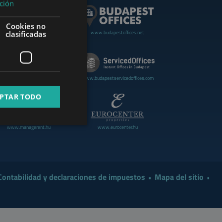
ción
GERMAN
Cookies no
FRENCH
www.budapestoffices.net
clasificadas
.budapestluxuryapartments.hu
ITALIAN
SPANISH
www.cdpbudapest.com
www.budapestservicedoffices.com
RUSSIAN
PTAR TODO
ARABIC
www.managerent.hu
www.eurocenter.hu
Contabilidad y declaraciones de impuestos
Mapa del sitio