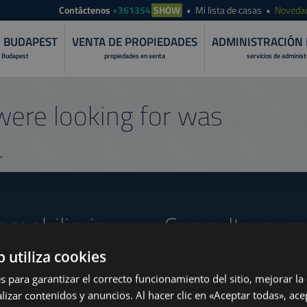
Contáctenos
+361354
SHOW
Mi lista de casas
Noveda
N BUDAPEST
VENTA DE PROPIEDADES
ADMINISTRACIÓN 
 Budapest
propiedades en venta
servicios de adminis
ere looking for was
.
nmobiliario
Consulte nues
b utiliza cookies
s para garantizar el correcto funcionamiento del sitio, mejorar la
lizar contenidos y anuncios. Al hacer clic en «Aceptar todas», ace
www.tower-investments.com