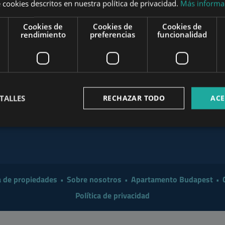
 cookies descritos en nuestra política de privacidad.
Más informa
t the End of August
Cookies de
Cookies de
Cookies de
Investor in 2026?
www.mybudapesthome.com
rendimiento
preferencias
funcionalidad
www
 a Smarter Renovation for
 Make Sense to Hire a
www.budapestpropertysellers.com
TALLES
RECHAZAR TODO
ACE
mart Move in 2026: A
www.tclbudapest.com
 de propiedades
Sobre nosotros
Apartamento Budapest
Política de privacidad