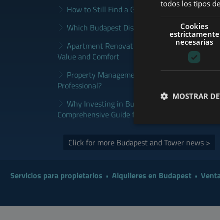
todos los tipos de
How to Still Find a Good Rental in Budapest a
Cookies
Which Budapest District Fits Which Property 
estrictamente
necesarias
Apartment Renovation Budapest: How to Plan
Value and Comfort
Property Management Budapest: When Does It
Professional?
MOSTRAR DE
Why Investing in Budapest Real Estate is a S
Comprehensive Guide for Investors
Click for more Budapest and Tower news >
Servicios para propietarios
Alquileres en Budapest
Venta