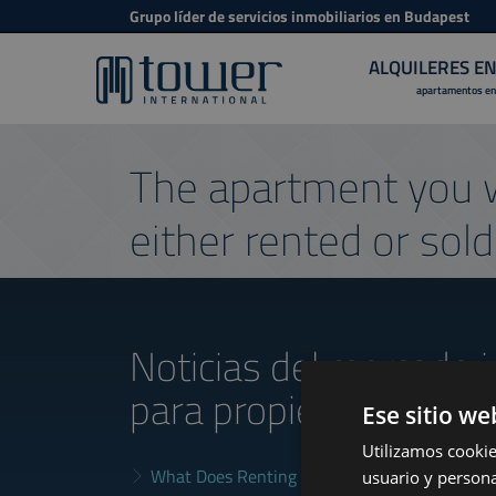
Grupo líder de servicios inmobiliarios en Budapest
ALQUILERES E
apartamentos en
The apartment you w
either rented or sold
Noticias del mercado i
para propietarios
Ese sitio we
Utilizamos cookie
What Does Renting in Budapest Really Cost?
usuario y persona