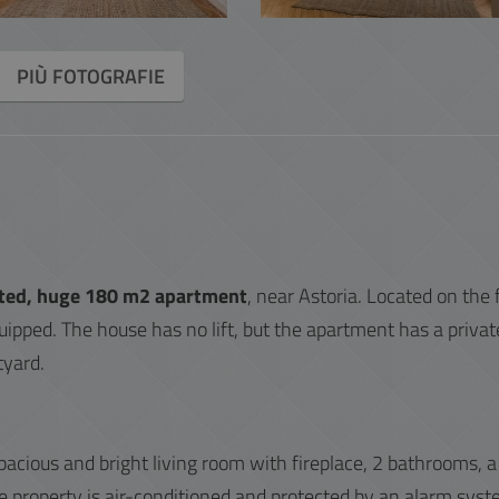
PIÙ FOTOGRAFIE
vated, huge 180 m2 apartment
, near Astoria. Located on the f
equipped. The house has no lift, but the apartment has a privat
tyard.
acious and bright living room with fireplace, 2 bathrooms, a
e property is air-conditioned and protected by an alarm syst