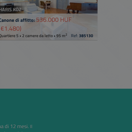
HARIS KÖZ
536.000 HUF
Canone di affitto:
(€1.480)
2
Quartiere 5 • 2 camere da letto • 95 m
Ref:
385130
ma di 12 mesi.
Il