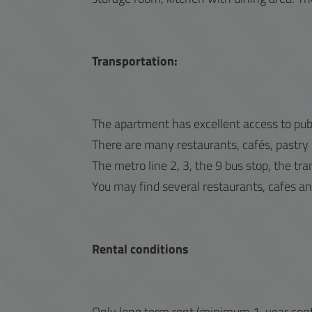
Transportation:
The apartment has excellent access to publ
There are many restaurants, cafés, pastry
The metro line 2, 3, the 9 bus stop, the tr
You may find several restaurants, cafes a
Rental conditions
Only long term rent (minimum 1-year cont