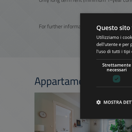
For further information and for the property
Questo sito 
Utilizziamo i cook
dell'utente e per 
l'uso di tutti i ti
Strettamente
necessari
Appartamenti attinen
AGGIUNGI ALLA LIS
MOSTRA DET