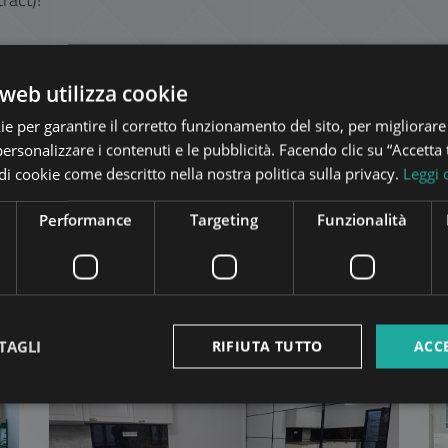
 visits please feel free to contact us.
web utilizza cookie
ie per garantire il corretto funzionamento del sito, per migliorare
personalizzare i contenuti e le pubblicità. Facendo clic su “Accetta t
pi di cookie come descritto nella nostra politica sulla privacy.
Leggi 
Performance
Targeting
Funzionalità
ti
nello stesso quartiere di Bu
TA
AGGIUNGI ALLA LISTA
TAGLI
RIFIUTA TUTTO
ACC