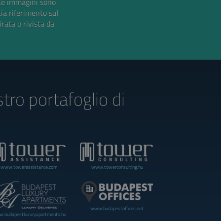
Le immagini sono
cia riferimento sul
irata o rivista da
stro portafoglio di
www.towerassistance.com
www.towerconsulting.hu
www.budapestoffices.net
.budapestluxuryapartments.hu