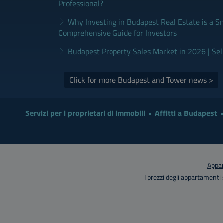
Professional?
Why Investing in Budapest Real Estate is a S
Comprehensive Guide for Investors
Budapest Property Sales Market in 2026 | Sel
Click for more Budapest and Tower news >
Servizi per i proprietari di immobili
Affitti a Budapest
Appar
I prezzi degli appartamenti