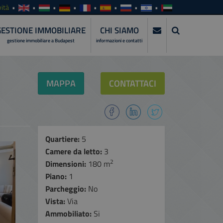
ità
GESTIONE IMMOBILIARE
CHI SIAMO
gestione immobiliare a Budapest
informazioni e contatti
MAPPA
CONTATTACI
Quartiere:
5
Camere da letto:
3
2
Dimensioni:
180 m
Piano:
1
Parcheggio:
No
Vista:
Via
Ammobiliato:
Si