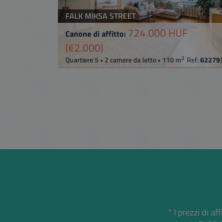
FALK MIKSA STREET
724.000 HUF
Canone di affitto:
(€2.000)
2
Quartiere 5 • 2 camere da letto • 110 m
Ref:
62279
* I prezzi di a