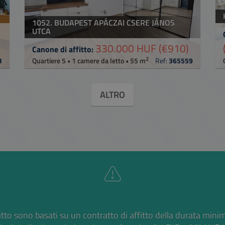
1052. BUDAPEST APÁCZAI CSERE JÁNOS
UTCA
330.000 HUF
(€910)
Canone di affitto:
2
3
Quartiere 5 • 1 camere da letto • 55 m
Ref:
365559
ALTRO
ffitto sono basati su un contratto di affitto della durata mini