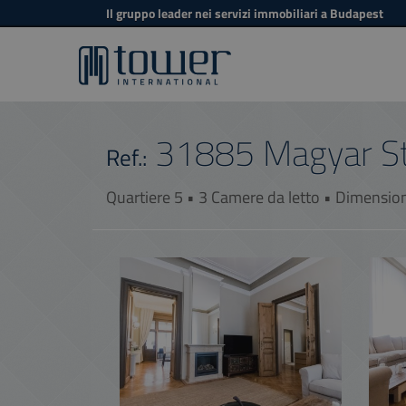
Il gruppo leader nei servizi immobiliari a Budapest
31885
Magyar S
Ref.:
Quartiere 5 • 3 Camere da letto • Dimensio