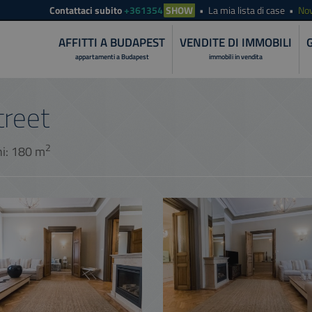
Contattaci subito
+361354
SHOW
La mia lista di case
Nov
AFFITTI A BUDAPEST
VENDITE DI IMMOBILI
appartamenti a Budapest
immobili in vendita
treet
2
ni: 180 m