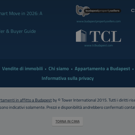
mart Move in 2026: A
www.budapestpropertysellers.com
ler & Buyer Guide
www.tclbudapest.com
Vendite di immobili
Chi siamo
Appartamento a Budapest
Informativa sulla privacy
tamenti in affitto a Budapest
by © Tower International 2015. Tutti i diritti rise
 sono indicativi solamente. Prezzi e disponibilità andrebbero confermati cont
TORNA IN CIMA