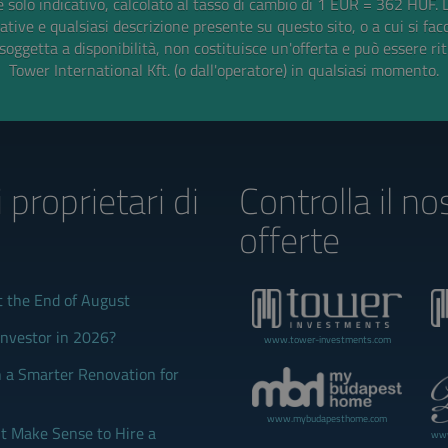
 solo indicativo, calcolato al tasso di cambio di 1 EUR = 362 HUF.
tive e qualsiasi descrizione presente su questo sito, o a cui si fac
soggetta a disponibilità, non costituisce un'offerta e può essere rit
Tower International Kft. (o dall'operatore) in qualsiasi momento.
i proprietari di
Controlla il no
offerte
t the End of August
Investor in 2026?
www.tower-investments.com
 a Smarter Renovation for
www.mybudapesthome.com
 Make Sense to Hire a
www