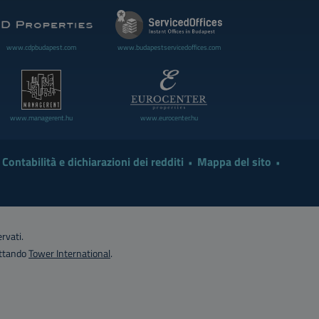
www.cdpbudapest.com
www.budapestservicedoffices.com
www.managerent.hu
www.eurocenter.hu
Contabilità e dichiarazioni dei redditi
Mappa del sito
rvati.
attando
Tower International
.