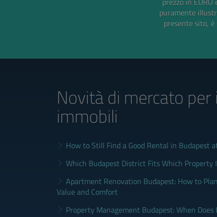
prezzo in EURO è
puramente illustra
presente sito, è 
Novità di mercato
per 
immobili
How to Still Find a Good Rental in Budapest a
Which Budapest District Fits Which Property 
Apartment Renovation Budapest: How to Plan
Value and Comfort
Property Management Budapest: When Does It