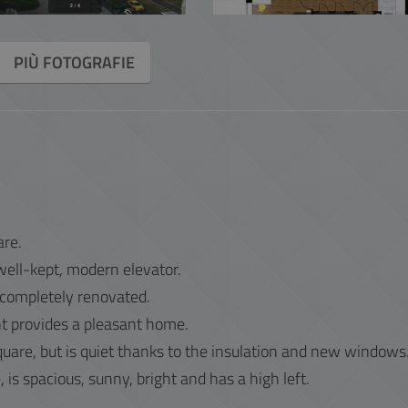
PIÙ FOTOGRAFIE
are.
well-kept, modern elevator.
completely renovated.
t provides a pleasant home.
are, but is quiet thanks to the insulation and new windows
s spacious, sunny, bright and has a high left.