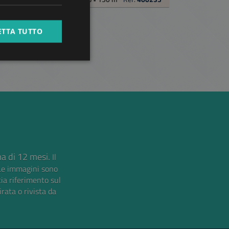
SPANISH
RUSSIAN
ETTA TUTTO
ARABIC
ma di 12 mesi.
Il
Le immagini sono
cia riferimento sul
irata o rivista da