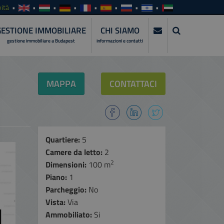
ità
GESTIONE IMMOBILIARE
CHI SIAMO
gestione immobiliare a Budapest
informazioni e contatti
MAPPA
CONTATTACI
Quartiere:
5
Camere da letto:
2
2
Dimensioni:
100 m
Piano:
1
Parcheggio:
No
Vista:
Via
Ammobiliato:
Si