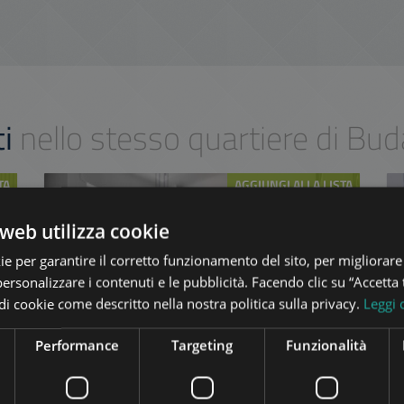
ti
nello stesso quartiere di Bu
TA
AGGIUNGI ALLA LISTA
web utilizza cookie
ie per garantire il corretto funzionamento del sito, per migliorare
personalizzare i contenuti e le pubblicità. Facendo clic su “Accetta t
pi di cookie come descritto nella nostra politica sulla privacy.
Leggi 
VÁROSHÁZ UTCA
Performance
Targeting
Funzionalità
908.000 HUF
Canone di affitto:
(€2.500)
2
9
Quartiere 5 • 2 camere da letto • 95 m
Ref:
66118