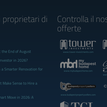
i proprietari di
Controlla il no
offerte
t the End of August
www.tower-investments.com
Investor in 2026?
 a Smarter Renovation for
www.mybudapesthome.com
www
 Make Sense to Hire a
www.budapestpropertysellers.com
mart Move in 2026: A