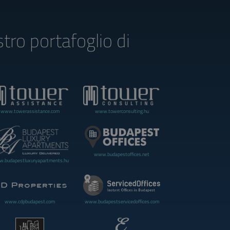
stro portafoglio di
www.towerassistance.com
www.towerconsulting.hu
www.budapestoffices.net
.budapestluxuryapartments.hu
www.cdpbudapest.com
www.budapestservicedoffices.com