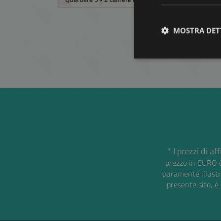
MOSTRA DET
* I prezzi di a
prezzo in EURO è
puramente illustra
presente sito, è 