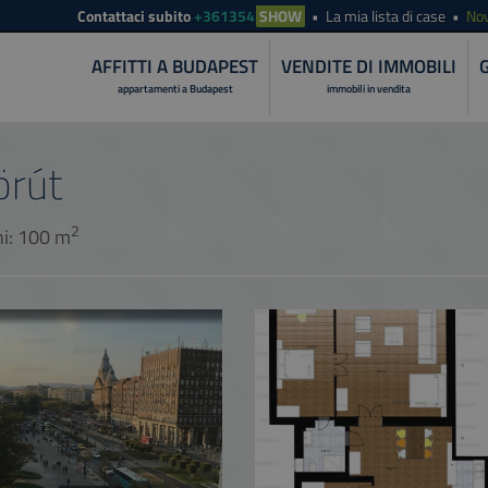
Contattaci subito
+361354
SHOW
La mia lista di case
Nov
AFFITTI A BUDAPEST
VENDITE DI IMMOBILI
appartamenti a Budapest
immobili in vendita
örút
2
ni: 100 m