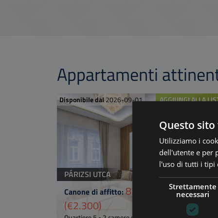
Appartamenti attinen
Disponibile dal
2026-09-01
AGGIUNGI ALLA LIS
Questo sito 
Utilizziamo i cook
dell'utente e per 
l'uso di tutti i ti
PÁRIZSI UTCA
Strettamente
835.000 HUF
Canone di affitto:
necessari
(€2.300)
2
Quartiere 5 • 2 camere da letto • 100 m
Ref:
21528