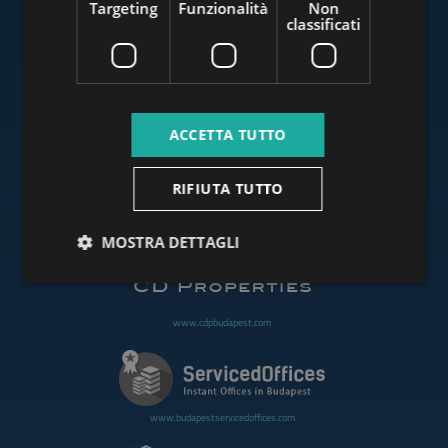
Targeting
Funzionalità
Non
classificati
www.budapestluxuryapartments.hu
ACCETTA TUTTO
www.budapestoffices.net
RIFIUTA TUTTO
www.budapestpropertysellers.com
MOSTRA DETTAGLI
www.cdpbudapest.com
www.budapestservicedoffices.com