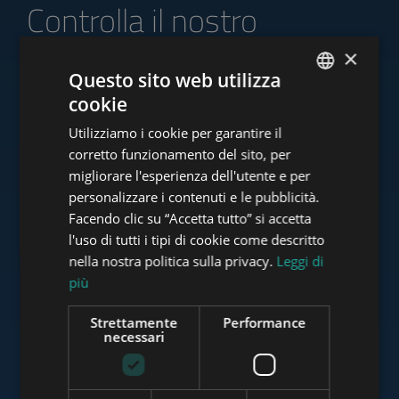
Controlla il nostro
portafoglio di offerte
×
Questo sito web utilizza
cookie
ENGLISH
Utilizziamo i cookie per garantire il
HUNGARIAN
www.tower-investments.com
corretto funzionamento del sito, per
GERMAN
migliorare l'esperienza dell'utente e per
personalizzare i contenuti e le pubblicità.
FRENCH
Facendo clic su “Accetta tutto” si accetta
www.towerassistance.com
ITALIAN
l'uso di tutti i tipi di cookie come descritto
SPANISH
nella nostra politica sulla privacy.
Leggi di
più
RUSSIAN
www.towerconsulting.hu
ARABIC
Strettamente
Performance
necessari
www.mybudapesthome.com