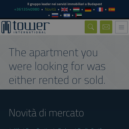
Il gruppo leader nei servizi immobiliari a Budapest
+3613540980
Novità
Togg
navi
The apartment you
were looking for was
either rented or sold.
Novità di mercato