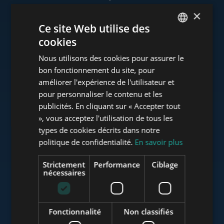
×
Ce site Web utilise des
cookies
www.tower-investments.com
ENGLISH
Nous utilisons des cookies pour assurer le
HUNGARIAN
bon fonctionnement du site, pour
GERMAN
améliorer l'expérience de l'utilisateur et
www.towerassistance.com
pour personnaliser le contenu et les
FRENCH
publicités. En cliquant sur « Accepter tout
ITALIAN
», vous acceptez l'utilisation de tous les
www.towerconsulting.hu
SPANISH
types de cookies décrits dans notre
politique de confidentialité.
En savoir plus
RUSSIAN
ARABIC
Strictement
Performance
Ciblage
www.mybudapesthome.com
nécessaires
Fonctionnalité
Non classifiés
www.budapestluxuryapartments.hu