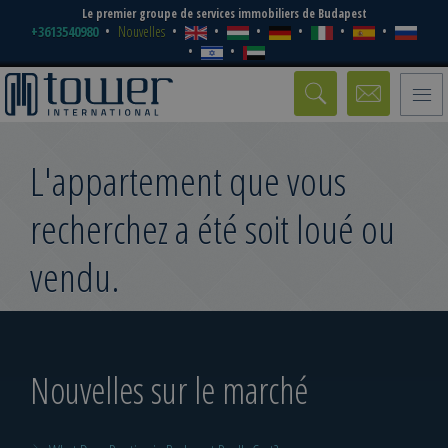
Le premier groupe de services immobiliers de Budapest
+3613540980
Nouvelles
Toggle
naviga
L'appartement que vous
recherchez a été soit loué ou
vendu.
Nouvelles sur le marché