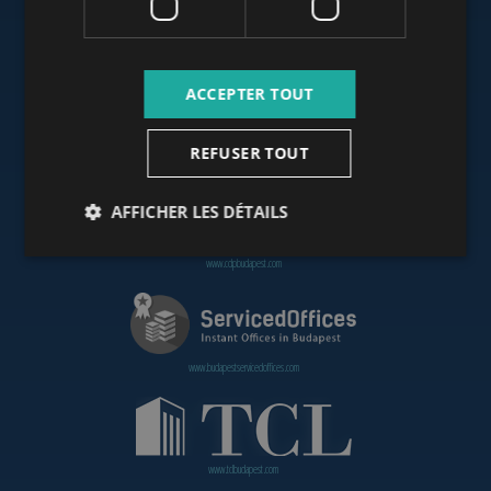
www.budapestoffices.net
ACCEPTER TOUT
REFUSER TOUT
www.budapestpropertysellers.com
AFFICHER LES DÉTAILS
www.cdpbudapest.com
www.budapestservicedoffices.com
www.tclbudapest.com