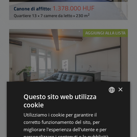
1.378.000 HUF
Canone di affitto:
2
Quartiere 13 • 7 camere da letto • 230 m
AGGIUNGI ALLA LISTA
×
SZENT ISTVÁN KRT.
Questo sito web utilizza
690.000 HUF
Canone di affitto:
cookie
ENGLISH
2
Quartiere 13 • 2 camere da letto • 100 m
Utilizziamo i cookie per garantire il
HUNGARIAN
corretto funzionamento del sito, per
AGGIUNGI ALLA LISTA
GERMAN
migliorare l'esperienza dell'utente e per
personalizzare i contenuti e le pubblicità.
FRENCH