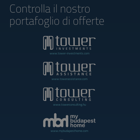
Controlla il nostro
portafoglio di offerte
www.tower-investments.com
www.towerassistance.com
www.towerconsulting.hu
www.mybudapesthome.com