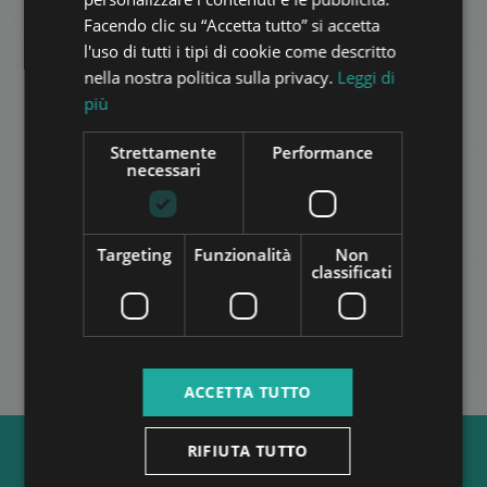
Facendo clic su “Accetta tutto” si accetta
ITALIAN
l'uso di tutti i tipi di cookie come descritto
SPANISH
nella nostra politica sulla privacy.
Leggi di
più
RUSSIAN
ARABIC
Strettamente
Performance
DÉVAI UTCA
necessari
340.000 HUF
Canone di affitto:
2
Quartiere 13 • 2 camere da letto • 51 m
Targeting
Funzionalità
Non
classificati
ALTRO
ACCETTA TUTTO
RIFIUTA TUTTO