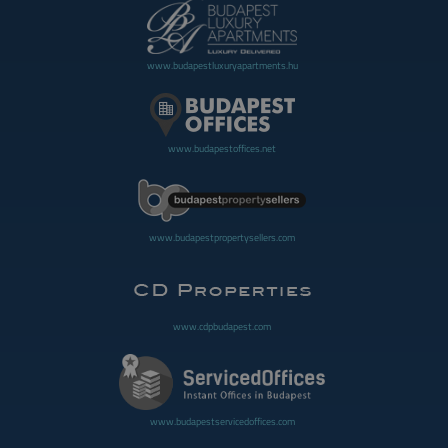
www.budapestluxuryapartments.hu
www.budapestoffices.net
www.budapestpropertysellers.com
www.cdpbudapest.com
www.budapestservicedoffices.com