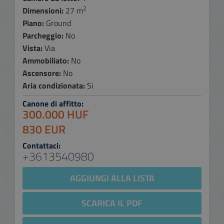
2
Dimensioni:
27 m
Piano:
Ground
Parcheggio:
No
Vista:
Via
Ammobiliato:
No
Ascensore:
No
Aria condizionata:
Si
Canone di affitto:
300.000 HUF
830 EUR
Contattaci:
+3613540980
AGGIUNGI ALLA LISTA
SCARICA IL PDF