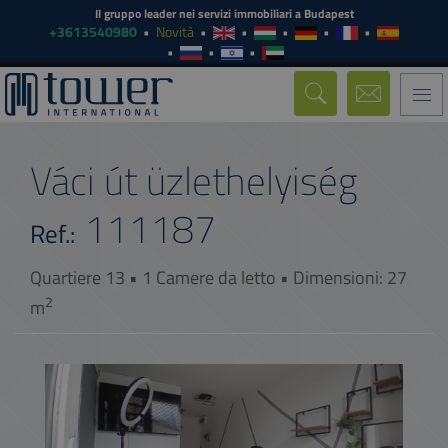
Il gruppo leader nei servizi immobiliari a Budapest
+3613540980
Novità
Togg
navi
Váci út üzlethelyiség
111187
Ref.:
Quartiere 13 • 1 Camere da letto • Dimensioni: 27
2
m