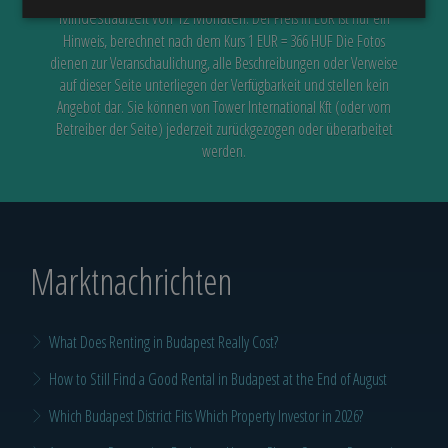
Mindestlaufzeit von 12 Monaten.
Der Preis in EUR ist nur ein
Hinweis, berechnet nach dem Kurs 1 EUR = 366 HUF
Die Fotos
dienen zur Veranschaulichung, alle Beschreibungen oder Verweise
auf dieser Seite unterliegen der Verfügbarkeit
und stellen kein
Angebot dar. Sie können von Tower International Kft (oder vom
Betreiber der Seite) jederzeit zurückgezogen oder überarbeitet
werden.
Marktnachrichten
What Does Renting in Budapest Really Cost?
How to Still Find a Good Rental in Budapest at the End of August
Which Budapest District Fits Which Property Investor in 2026?