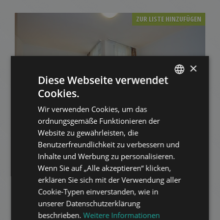
ZUR LISTE HINZUFÜGEN
×
Diese Webseite verwendet
Cookies.
ENGLISH
XIII. KERÜLET ORSZÁGBÍRÓ UTCA
Wir verwenden Cookies, um das
HUNGARIAN
ordnungsgemäße Funktionieren der
390.000 HUF
Miete:
GERMAN
Website zu gewährleisten, die
2
Distrikt 13 • Studio • 30 m
Benutzerfreundlichkeit zu verbessern und
FRENCH
Inhalte und Werbung zu personalisieren.
ITALIAN
ZUR LISTE HINZUFÜGEN
Wenn Sie auf „Alle akzeptieren“ klicken,
SPANISH
erklären Sie sich mit der Verwendung aller
Cookie-Typen einverstanden, wie in
RUSSIAN
unserer Datenschutzerklärung
ARABIC
beschrieben.
Weitere Informationen