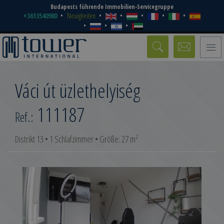
Budapests führende Immobilien-Servicegruppe
+3613540980
Neuigkeiten
Toggle
naviga
Váci út üzlethelyiség
111187
Ref.:
2
Distrikt 13 • 1 Schlafzimmer • Größe: 27 m