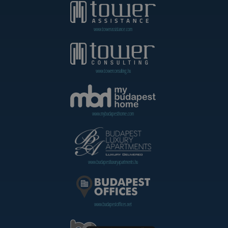
www.towerassistance.com
www.towerconsulting.hu
www.mybudapesthome.com
www.budapestluxuryapartments.hu
www.budapestoffices.net