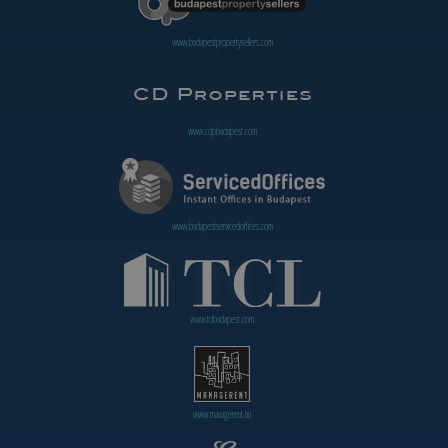
www.budapestpropertysellers.com
www.cdpbudapest.com
www.budapestservicedoffices.com
www.tclbudapest.com
www.managerent.hu