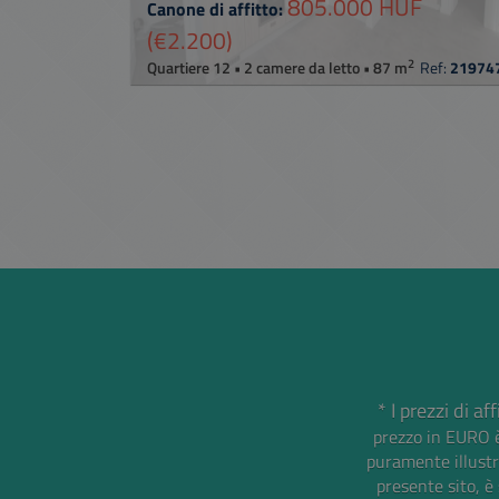
805.000 HUF
Canone di affitto:
(€2.200)
2
Quartiere 12 • 2 camere da letto • 87 m
Ref:
21974
* I prezzi di a
prezzo in EURO è
puramente illustra
presente sito, è 