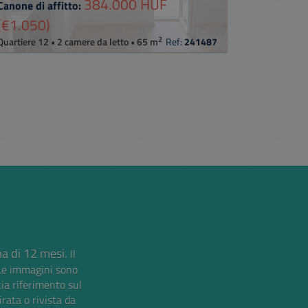
384.000 HUF
Canone di affitto:
(€1.050)
2
Quartiere 12 • 2 camere da letto • 65 m
Ref:
241487
ma di 12 mesi.
Il
Le immagini sono
cia riferimento sul
irata o rivista da