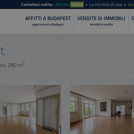
Contattaci subito
+361354
SHOW
La mia lista di case
Nov
AFFITTI A BUDAPEST
VENDITE DI IMMOBILI
appartamenti a Budapest
immobili in vendita
t
2
oni: 290 m