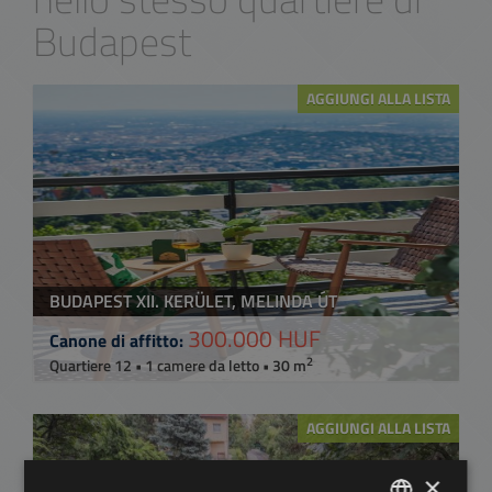
Budapest
AGGIUNGI ALLA LISTA
BUDAPEST XII. KERÜLET, MELINDA ÚT
300.000 HUF
Canone di affitto:
2
Quartiere 12 • 1 camere da letto • 30 m
AGGIUNGI ALLA LISTA
×