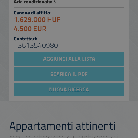
Aria condizionata:
Si
Canone di affitto:
1.629.000 HUF
4.500 EUR
Contattaci:
+3613540980
AGGIUNGI ALLA LISTA
SCARICA IL PDF
NUOVA RICERCA
Appartamenti attinenti
nello stesso quartiere di