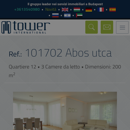
Il gruppo leader nei servizi immobiliari a Budapest
+3613540980
Novità
Togg
navi
101702
Abos utca
Ref.:
Quartiere 12 • 3 Camere da letto • Dimensioni: 200
2
m