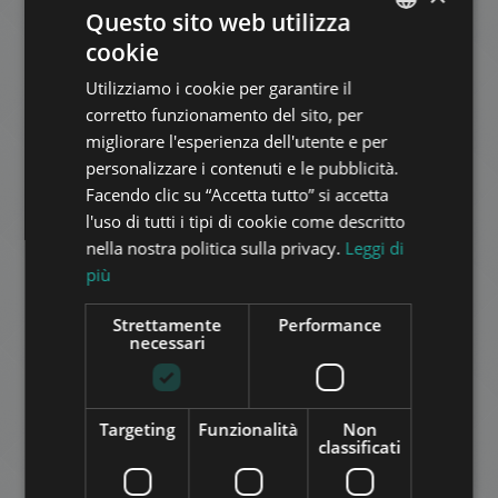
Questo sito web utilizza
cookie
ENGLISH
Utilizziamo i cookie per garantire il
HUNGARIAN
corretto funzionamento del sito, per
GERMAN
KAKUKK ÚT
migliorare l'esperienza dell'utente e per
personalizzare i contenuti e le pubblicità.
796.000 HUF
FRENCH
Canone di affitto:
Facendo clic su “Accetta tutto” si accetta
2
Quartiere 12 • 3 camere da letto • 160 m
ITALIAN
l'uso di tutti i tipi di cookie come descritto
SPANISH
nella nostra politica sulla privacy.
Leggi di
AGGIUNGI ALLA LISTA
più
RUSSIAN
ARABIC
Strettamente
Performance
necessari
Targeting
Funzionalità
Non
classificati
MONDA UTCA