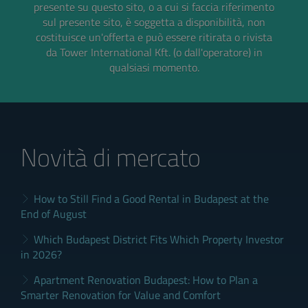
presente su questo sito, o a cui si faccia riferimento
sul presente sito, è soggetta a disponibilità, non
costituisce un'offerta e può essere ritirata o rivista
da Tower International Kft. (o dall'operatore) in
qualsiasi momento.
Novità di mercato
How to Still Find a Good Rental in Budapest at the
End of August
Which Budapest District Fits Which Property Investor
in 2026?
Apartment Renovation Budapest: How to Plan a
Smarter Renovation for Value and Comfort