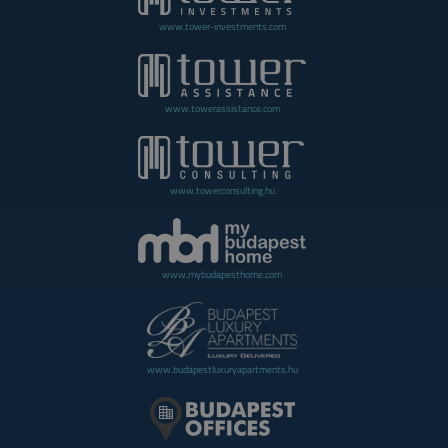
www.tower-investments.com
www.towerassistance.com
www.towerconsulting.hu
www.mybudapesthome.com
www.budapestluxuryapartments.hu