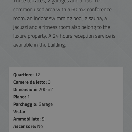
Three terraces, 2 garages and a 190 m2
common used area with a 60 m2 conference
room, an indoor swimming pool, a sauna, a
jacuzzi and a fitness room also belong to the
luxury property. A 24 hours reception service is
available in the building.
Quartiere:
12
Camere da letto:
3
2
Dimensioni:
200 m
Piano:
1
Parcheggio:
Garage
Vista:
Ammobiliato:
Si
Ascensore:
No