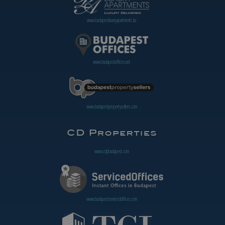
www.budapestluxuryapartments.hu
www.budapestoffices.net
www.budapestpropertysellers.com
www.cdpbudapest.com
www.budapestservicedoffices.com