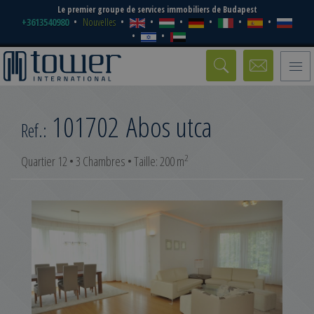
Le premier groupe de services immobiliers de Budapest
+3613540980
Nouvelles
Toggle
naviga
101702
Abos utca
Ref.:
2
Quartier 12 • 3 Chambres • Taille: 200 m