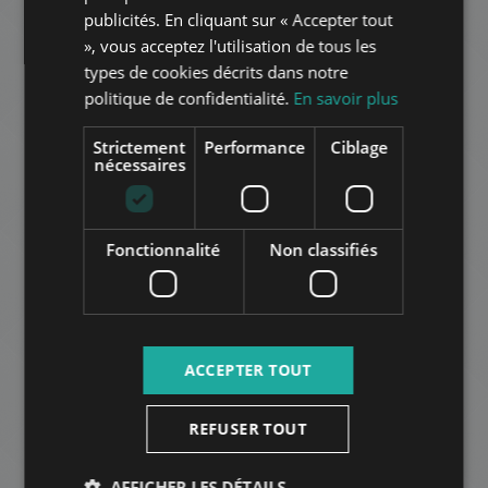
3.349.000 HUF
Montant du loyer:
publicités. En cliquant sur « Accepter tout
2
Quartier 12 • 4 chambres • 350 m
ITALIAN
», vous acceptez l'utilisation de tous les
SPANISH
types de cookies décrits dans notre
AJOUTER À LA LISTE
politique de confidentialité.
En savoir plus
RUSSIAN
ARABIC
Strictement
Performance
Ciblage
nécessaires
Fonctionnalité
Non classifiés
KAKUKK ÚT
796.000 HUF
Montant du loyer:
2
Quartier 12 • 3 chambres • 160 m
ACCEPTER TOUT
AUTRES
REFUSER TOUT
AFFICHER LES DÉTAILS