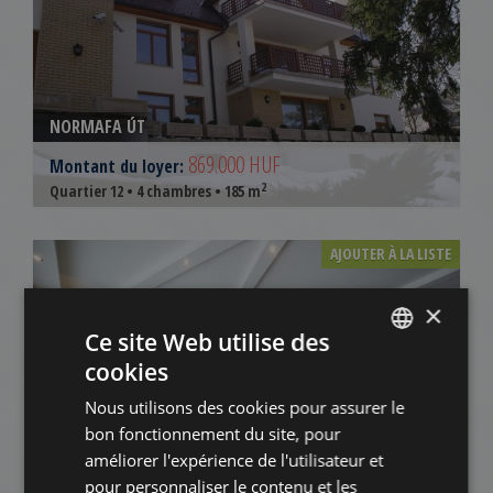
NORMAFA ÚT
869.000 HUF
Montant du loyer:
2
Quartier 12 • 4 chambres • 185 m
AJOUTER À LA LISTE
×
Ce site Web utilise des
cookies
ENGLISH
Nous utilisons des cookies pour assurer le
HUNGARIAN
bon fonctionnement du site, pour
GERMAN
ISTENHEGY, LÓRÁNT ÚT
améliorer l'expérience de l'utilisateur et
pour personnaliser le contenu et les
FRENCH