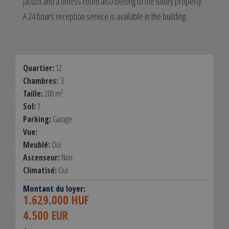
jacuzzi and a fitness room also belong to the luxury property.
A 24 hours reception service is available in the building.
Quartier:
12
Chambres:
3
2
Taille:
200 m
Sol:
1
Parking:
Garage
Vue:
Meublé:
Oui
Ascenseur:
Non
Climatisé:
Oui
Montant du loyer:
1.629.000 HUF
4.500 EUR