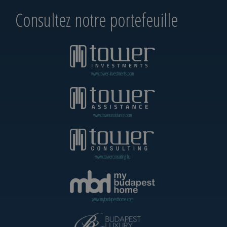
Consultez notre portefeuille
www.tower-investments.com
www.towerassistance.com
www.towerconsulting.hu
www.mybudapesthome.com