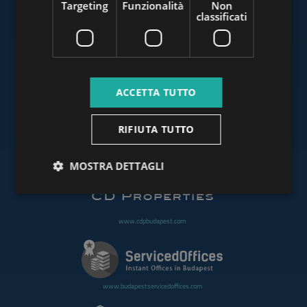
Targeting
Funzionalità
Non
classificati
www.budapestluxuryapartments.hu
ACCETTA TUTTO
www.budapestoffices.net
RIFIUTA TUTTO
www.budapestpropertysellers.com
MOSTRA DETTAGLI
www.cdpbudapest.com
www.budapestservicedoffices.com