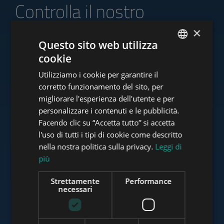
Controlla il nostro
portafoglio di offerte
×
Questo sito web utilizza
cookie
ENGLISH
Utilizziamo i cookie per garantire il
HUNGARIAN
www.tower-investments.com
corretto funzionamento del sito, per
GERMAN
migliorare l'esperienza dell'utente e per
personalizzare i contenuti e le pubblicità.
FRENCH
Facendo clic su “Accetta tutto” si accetta
www.towerassistance.com
ITALIAN
l'uso di tutti i tipi di cookie come descritto
SPANISH
nella nostra politica sulla privacy.
Leggi di
più
RUSSIAN
www.towerconsulting.hu
ARABIC
Strettamente
Performance
necessari
www.mybudapesthome.com