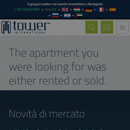
Il gruppo leader nei servizi immobiliari a Budapest
+3613540980
Novità
Togg
navi
The apartment you
were looking for was
either rented or sold.
Novità di mercato