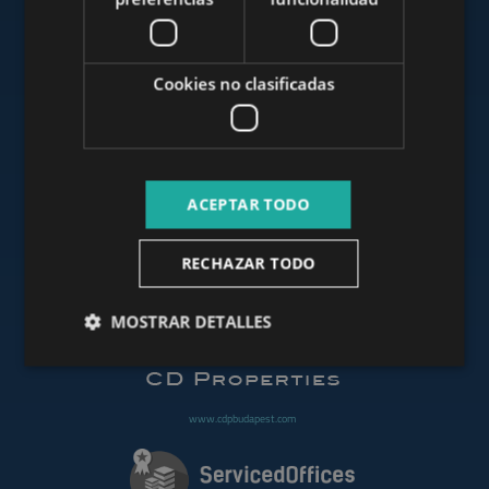
www.mybudapesthome.com
Cookies no clasificadas
www.budapestluxuryapartments.hu
ACEPTAR TODO
www.budapestoffices.net
RECHAZAR TODO
MOSTRAR DETALLES
www.budapestpropertysellers.com
www.cdpbudapest.com