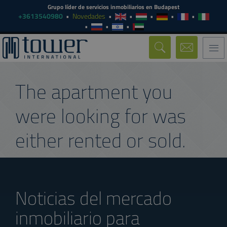
Grupo líder de servicios inmobiliarios en Budapest
+3613540980
Novedades
Togg
navi
The apartment you
were looking for was
either rented or sold.
Noticias del mercado
inmobiliario para