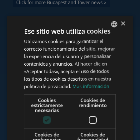
Click for more Budapest and Tower news >
×
Ese sitio web utiliza cookies
Consulte nuestra cartera
Utilizamos cookies para garantizar el
ENGLISH
correcto funcionamiento del sitio, mejorar
HUNGARIAN
la experiencia del usuario y personalizar
GERMAN
contenidos y anuncios. Al hacer clic en
«Aceptar todas», acepta el uso de todos
www.tower-investments.com
FRENCH
los tipos de cookies descritos en nuestra
ITALIAN
política de privacidad.
Más información
SPANISH
www.towerassistance.com
Cookies
Cookies de
RUSSIAN
estrictamente
rendimiento
necesarias
ARABIC
www.towerconsulting.hu
Cookies de
Cookies de
preferencias
funcionalidad