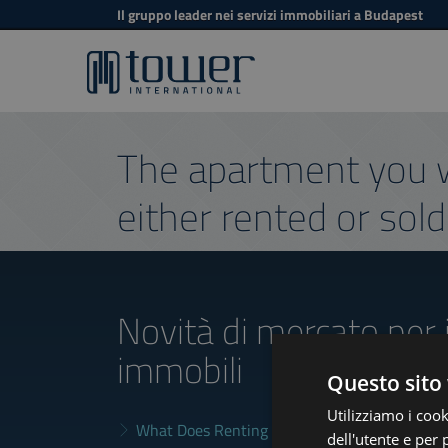
Il gruppo leader nei servizi immobiliari a Budapest
The apartment you w
either rented or sold
Novità di mercato
per 
immobili
Questo sito 
Utilizziamo i cook
What Does Renting in Budapest Really Cost?
dell'utente e per 