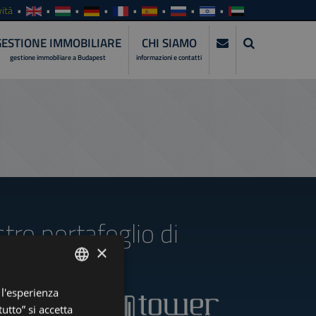
ità
GESTIONE IMMOBILIARE
CHI SIAMO
gestione immobiliare a Budapest
informazioni e contatti
stro portafoglio di
×
 l'esperienza
ENGLISH
utto” si accetta
HUNGARIAN