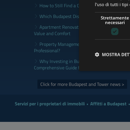
l'uso di tutti i ti
How to Still Find a Good Rental in Budapest a
Which Budapest District Fits Which Property 
Strettamente
necessari
Apartment Renovation Budapest: How to Plan
Value and Comfort
Property Management Budapest: When Does It
Professional?
MOSTRA DET
Why Investing in Budapest Real Estate is a S
Comprehensive Guide for Investors
Click for more Budapest and Tower news >
Servizi per i proprietari di immobili
Affitti a Budapest