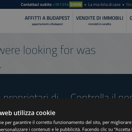
Contattaci subito
+361354
SHOW
La mia lista di case
Nov
AFFITTI A BUDAPEST
VENDITE DI IMMOBILI
appartamenti a Budapest
immobili in vendita
ere looking for was
.
i proprietari di
Controlla il no
offerte
web utilizza cookie
ie per garantire il corretto funzionamento del sito, per migliorare
personalizzare i contenuti e le pubblicità. Facendo clic su “Accetta t