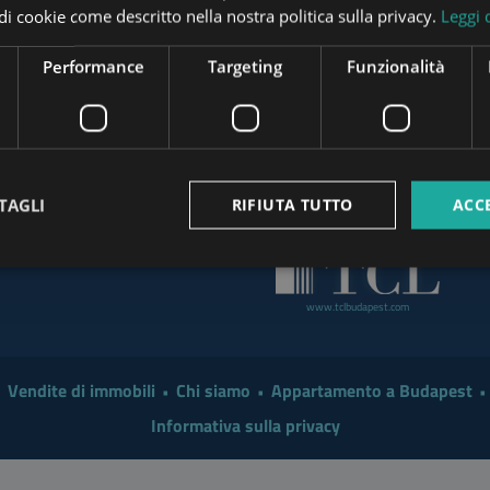
pi di cookie come descritto nella nostra politica sulla privacy.
Leggi 
t the End of August
www.tower-investments.com
Investor in 2026?
Performance
Targeting
Funzionalità
 a Smarter Renovation for
www.mybudapesthome.com
www
 Make Sense to Hire a
TAGLI
RIFIUTA TUTTO
ACC
www.budapestpropertysellers.com
mart Move in 2026: A
www.tclbudapest.com
Vendite di immobili
Chi siamo
Appartamento a Budapest
Informativa sulla privacy