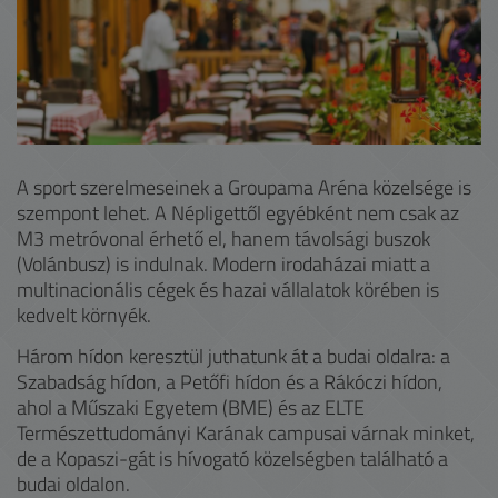
A sport szerelmeseinek a Groupama Aréna közelsége is
szempont lehet. A Népligettől egyébként nem csak az
M3 metróvonal érhető el, hanem távolsági buszok
(Volánbusz) is indulnak. Modern irodaházai miatt a
multinacionális cégek és hazai vállalatok körében is
kedvelt környék.
Három hídon keresztül juthatunk át a budai oldalra: a
Szabadság hídon, a Petőfi hídon és a Rákóczi hídon,
ahol a Műszaki Egyetem (BME) és az ELTE
Természettudományi Karának campusai várnak minket,
de a Kopaszi-gát is hívogató közelségben található a
budai oldalon.