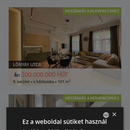
HOZZÁADÁS A KEDVENCEKHEZ
LÓNYAY UTCA
200.000.000 HUF
Ár:
2
9. kerület • 4 hálószoba • 101 m
HOZZÁADÁS A KEDVENCEKHEZ
×
Ez a weboldal sütiket használ
ENGLISH