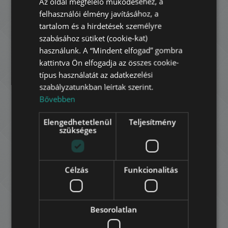
Az oldal megfelelő működéséhez, a
felhasználói élmény javításához, a
HUNGARIAN
tartalom és a hirdetések személyre
GERMAN
KÁLVIN TÉRI LUXUSLAKÁS
szabásához sütiket (cookie-kat)
használunk. A “Mindent elfogad” gombra
189.000.000 HUF
FRENCH
Ár:
kattintva Ön elfogadja az összes cookie-
2
9. kerület • 2 hálószoba • 79 m
ITALIAN
típus használatát az adatkezelési
szabályzatunkban leírtak szerint.
SPANISH
HOZZÁADÁS A KEDVENCEKHEZ
Bővebben
RUSSIAN
Elengedhetetlenül
Teljesítmény
ARABIC
szükséges
Célzás
Funkcionalitás
CITY PEARL - STÚDIÓ LAKÁS
68.000.000 HUF
Ár:
Besorolatlan
2
9. kerület • Stúdió • 33 m