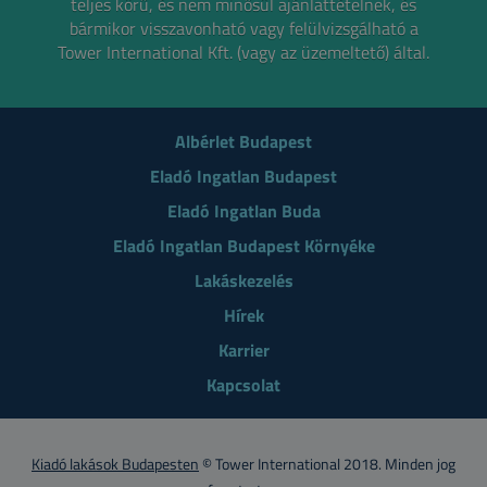
teljes körű, és nem minősül ajánlattételnek,
és
bármikor visszavonható vagy felülvizsgálható a
Tower International Kft. (vagy az üzemeltető) által.
Albérlet Budapest
Eladó Ingatlan Budapest
Eladó Ingatlan Buda
Eladó Ingatlan Budapest Környéke
Lakáskezelés
Hírek
Karrier
Kapcsolat
Kiadó lakások Budapesten
© Tower International 2018. Minden jog