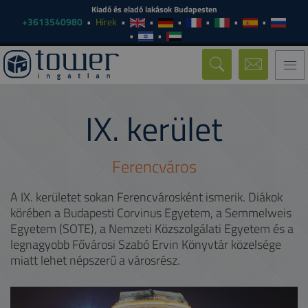
Kiadó és eladó lakások Budapesten
+3613540980
Hírek
Togg
navi
IX.
kerület
Ferencváros
A IX. kerületet sokan Ferencvárosként ismerik. Diákok
körében a Budapesti Corvinus Egyetem, a Semmelweis
Egyetem (SOTE), a Nemzeti Közszolgálati Egyetem és a
legnagyobb Fővárosi Szabó Ervin Könyvtár közelsége
miatt lehet népszerű a városrész.