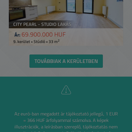
CITY PEARL - STUDIO LAKÁS
69.900.000 HUF
Ár:
2
9. kerület • Stúdió • 33 m
TOVÁBBIAK A KERÜLETBEN
Az euró-ban megadott ár tájékoztató jellegű, 1 EUR
= 366 HUF árfolyammal számolva.
A képek
illusztrációk, a leírásban szereplő, tájékoztatás nem