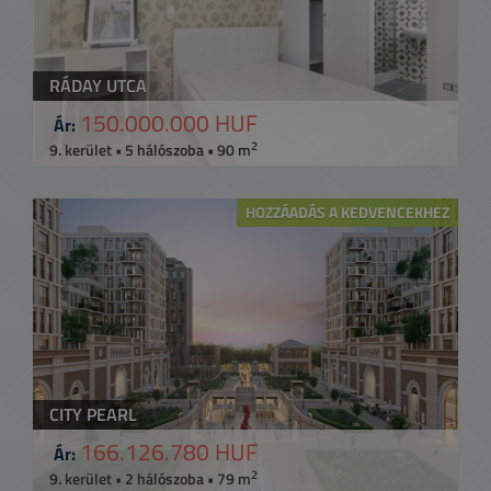
RÁDAY UTCA
150.000.000 HUF
Ár:
2
9. kerület • 5 hálószoba • 90 m
HOZZÁADÁS A KEDVENCEKHEZ
CITY PEARL
166.126.780 HUF
Ár:
2
9. kerület • 2 hálószoba • 79 m