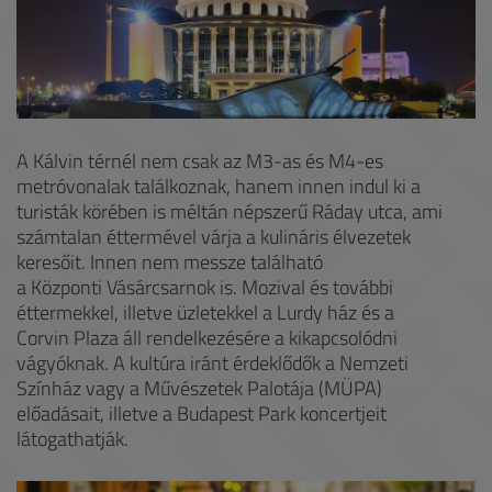
A Kálvin térnél nem csak az M3-as és M4-es
metróvonalak találkoznak, hanem innen indul ki a
turisták körében is méltán népszerű Ráday utca, ami
számtalan éttermével várja a kulináris élvezetek
keresőit. Innen nem messze található
a Központi Vásárcsarnok is. Mozival és további
éttermekkel, illetve üzletekkel a Lurdy ház és a
Corvin Plaza áll rendelkezésére a kikapcsolódni
vágyóknak. A kultúra iránt érdeklődők a Nemzeti
Színház vagy a Művészetek Palotája (MÜPA)
előadásait, illetve a Budapest Park koncertjeit
látogathatják.