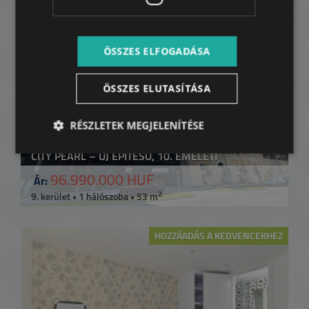
HOZZÁADÁS A KEDVENCEKHEZ
ÖSSZES ELFOGADÁSA
ÖSSZES ELUTASÍTÁSA
RÉSZLETEK MEGJELENÍTÉSE
CITY PEARL – ÚJ ÉPÍTÉSŰ, 10. EMELETI
96.990.000 HUF
Ár:
2
9. kerület • 1 hálószoba • 53 m
HOZZÁADÁS A KEDVENCEKHEZ