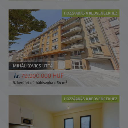
HOZZÁADÁS A KEDVENCEKHEZ
MIHÁLKOVICS UTCA
79.900.000 HUF
Ár:
2
9. kerület • 1 hálószoba • 54 m
HOZZÁADÁS A KEDVENCEKHEZ