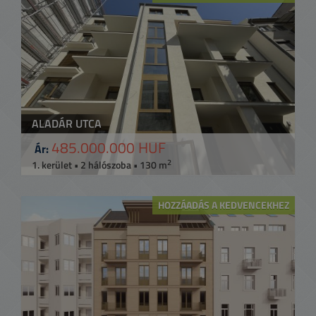
ALADÁR UTCA
485.000.000 HUF
Ár:
2
1. kerület • 2 hálószoba • 130 m
HOZZÁADÁS A KEDVENCEKHEZ