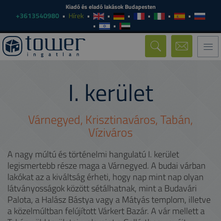
Kiadó és eladó lakások Budapesten
+3613540980
Hírek
Togg
navi
I.
kerület
Várnegyed, Krisztinaváros, Tabán,
Víziváros
A nagy múltú és történelmi hangulatú I. kerület
legismertebb része maga a Várnegyed. A budai várban
lakókat az a kiváltság érheti, hogy nap mint nap olyan
látványosságok között sétálhatnak, mint a Budavári
Palota, a Halász Bástya vagy a Mátyás templom, illetve
a közelmúltban felújított Várkert Bazár. A vár mellett a