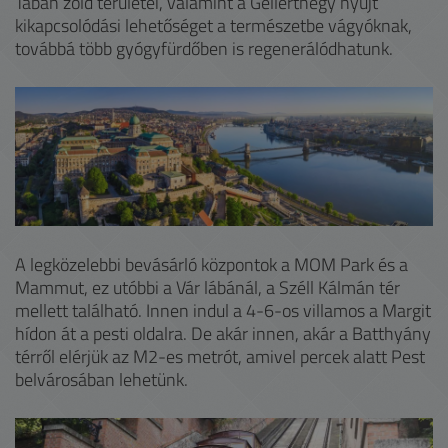
Tabán zöld területei, valamint a Gellérthegy nyújt
kikapcsolódási lehetőséget a természetbe vágyóknak,
továbbá több gyógyfürdőben is regenerálódhatunk.
A legközelebbi bevásárló központok a MOM Park és a
Mammut, ez utóbbi a Vár lábánál, a Széll Kálmán tér
mellett található. Innen indul a 4-6-os villamos a Margit
hídon át a pesti oldalra. De akár innen, akár a Batthyány
térről elérjük az M2-es metrót, amivel percek alatt Pest
belvárosában lehetünk.