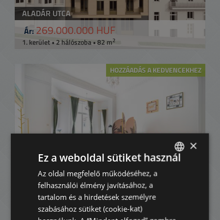
ALADÁR UTCA
269.000.000 HUF
Ár:
2
1. kerület • 2 hálószoba • 82 m
HOZZÁADÁS A KEDVENCEKHEZ
×
Ez a weboldal sütiket használ
FŐ UTCA (LÁNCHÍDNÁL)
Az oldal megfelelő működéséhez, a
ENGLISH
168.800.000 HUF
Ár:
felhasználói élmény javításához, a
2
1. kerület • 2 hálószoba • 94 m
HUNGARIAN
tartalom és a hirdetések személyre
GERMAN
szabásához sütiket (cookie-kat)
HOZZÁADÁS A KEDVENCEKHEZ