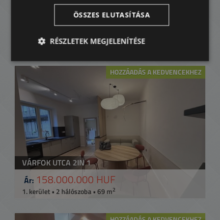
HATTYÚ HÁZ
ÖSSZES ELUTASÍTÁSA
129.800.000 HUF
Ár:
RÉSZLETEK MEGJELENÍTÉSE
2
1. kerület • 2 hálószoba • 59 m
HOZZÁADÁS A KEDVENCEKHEZ
VÁRFOK UTCA 2IN 1
158.000.000 HUF
Ár:
2
1. kerület • 2 hálószoba • 69 m
HOZZÁADÁS A KEDVENCEKHEZ