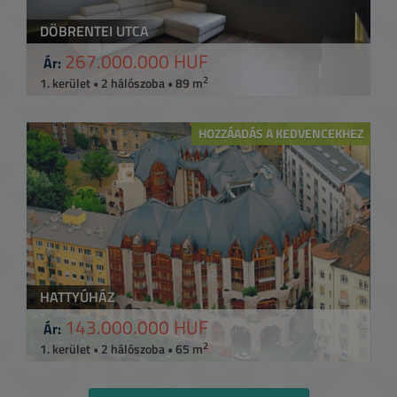
DÖBRENTEI UTCA
267.000.000 HUF
Ár:
2
1. kerület • 2 hálószoba • 89 m
HOZZÁADÁS A KEDVENCEKHEZ
HATTYÚHÁZ
143.000.000 HUF
Ár:
2
1. kerület • 2 hálószoba • 65 m