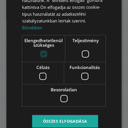
használunk. A “Mindent elfogad” gombra
FRENCH
kattintva Ön elfogadja az összes cookie-
ITALIAN
típus használatát az adatkezelési
szabályzatunkban leírtak szerint.
SPANISH
Bővebben
RUSSIAN
Elengedhetetlenül
Teljesítmény
ARABIC
szükséges
ALADÁR UTCA
259.000.000 HUF
Ár:
Célzás
Funkcionalitás
2
1. kerület • 2 hálószoba • 82 m
HOZZÁADÁS A KEDVENCEKHEZ
Besorolatlan
ÖSSZES ELFOGADÁSA