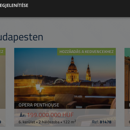
EGJELENÍTÉSE
Budapesten
EZ
HOZZÁADÁS A KEDVENCEKHEZ
OPERA PENTHOUSE
199.000.000 HUF
Ár:
2
9
6. kerület • 2 hálószoba • 122 m
Ref:
81478