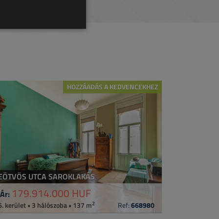
HOZZÁADÁS A KEDVENCEKHEZ
EÖTVÖS UTCA SAROKLAKÁS
179.914.000 HUF
Ár:
2
6. kerület • 3 hálószoba • 137 m
Ref:
668980