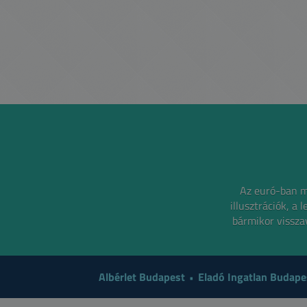
Az euró-ban m
illusztrációk, a
bármikor visszav
Albérlet Budapest
Eladó Ingatlan Budape