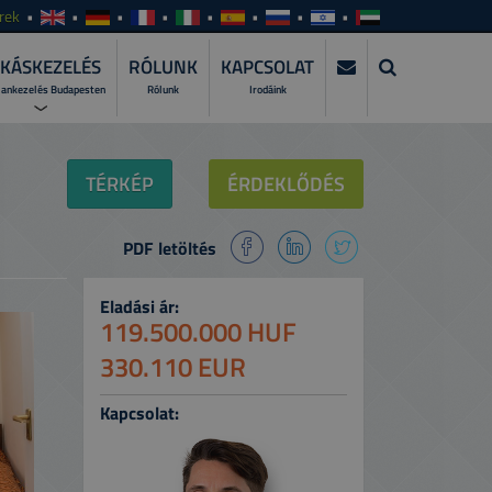
rek
KÁSKEZELÉS
RÓLUNK
KAPCSOLAT
lankezelés Budapesten
Rólunk
Irodáink
KEZELÉS?
TÉRKÉP
ÉRDEKLŐDÉS
zza szakemberre a lakáskiadás teljes
PDF letöltés
WER?
atásunkat és csomagjainkat!
Eladási ár:
I ALKALMAZÁSUNKAT >
119.500.000 HUF
gyeit bárhol, bármikor, naprakészen!
330.110 EUR
Kapcsolat: