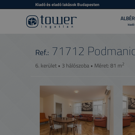
Kiadó és eladó lakások Budapesten
ALBÉR
kiadó
71712
Podmanic
Ref.:
2
6. kerület • 3 hálószoba • Méret: 81 m