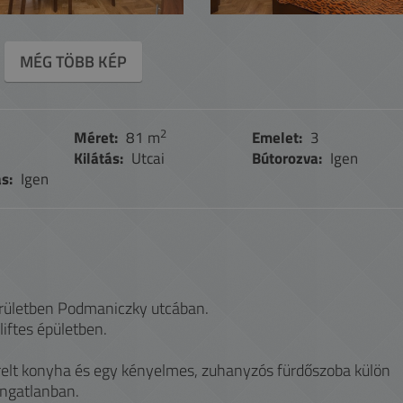
MÉG TÖBB KÉP
2
Méret:
81 m
Emelet:
3
Kilátás:
Utcai
Bútorozva:
Igen
s:
Igen
erületben Podmaniczky utcában.
liftes épületben.
zerelt konyha és egy kényelmes, zuhanyzós fürdőszoba külön
ingatlanban.