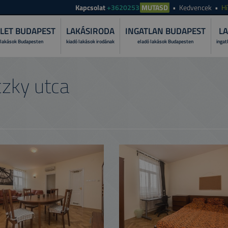
Kapcsolat
+3620253
MUTASD
Kedvencek
Hí
LET BUDAPEST
LAKÁSIRODA
INGATLAN BUDAPEST
LA
 lakások Budapesten
kiadó lakások irodának
eladó lakások Budapesten
ingat
MI A LAKÁS
zky utca
Fedezze fel, miért bí
folyamatát!
MIÉRT A TO
Ismerje meg szolgált
PRÓBÁLJA K
Tekintese át lakása ü