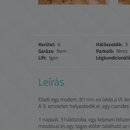
Kerület:
6
Hálószobák:
3
Garázs:
Nem
Parkoló:
Nincs
Lift:
Igen
Légkondicionálá
Leírás
Eladó egy modern, 81 nm-es lakás a VI. k
A 3. emeleten helyezkedik el, egy csendes 
1 nappali, 3 hálószoba, egy teljesen fels
mosdóval és egy tágas előtér található az 