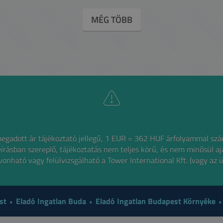
MÉG TÖBB
egadott ár tájékoztató jellegű, 1 EUR = 362 HUF árfolyammal szá
 leírásban szereplő, tájékoztatás nem teljes körű, és nem minősül aj
onható vagy felülvizsgálható a Tower International Kft. (vagy az ü
st
Eladó Ingatlan Buda
Eladó Ingatlan Budapest Környéke