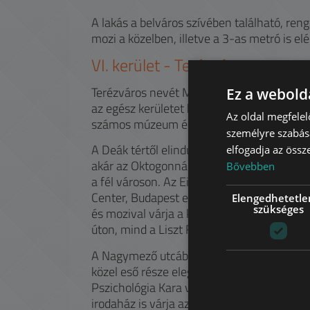
A lakás a belváros szívében található, ren
mozi a közelben, illetve a 3-as metró is elé
VI.
kerület -
Terézváros
Terézváros nevét Mária Terézia egykori ma
Ez a webolda
az egész kerületet beletorkollva a Hősök Te
Az oldal megfelel
számos múzeum és az állatkert nyújt rege
személyre szabásá
A Deák tértől elindulva a kontinens első fö
elfogadja az össz
akár az Oktogonnál átszállhatunk a 4-6-os
Bővebben
a fél városon. Az Eiffel által tervezett Ny
Center, Budapest egyik legnagyobb bevásár
Elengedhetetle
szükséges
és mozival várja a kikapcsolódni vágyókat
úton, mind a Liszt Ferenc tér hangulatos fái
A Nagymező utcában több színház kínálja el
közel eső része elegáns villáival számos 
Pszichológia Kara vagy a Zeneakadémia kö
irodaház is várja az elegáns lokációt keres