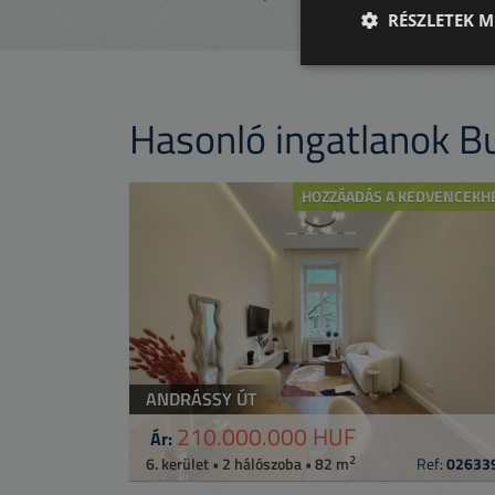
RÉSZLETEK M
Hasonló ingatlanok 
HOZZÁADÁS A KEDVENCEKH
ANDRÁSSY ÚT
210.000.000 HUF
Ár:
2
6. kerület • 2 hálószoba • 82 m
Ref:
02633