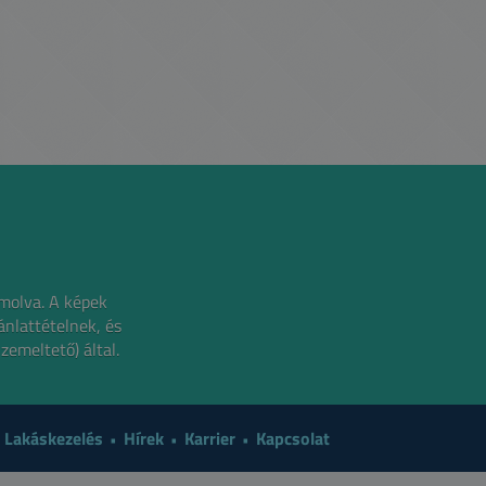
molva.
A képek
ánlattételnek,
és
zemeltető) által.
Lakáskezelés
Hírek
Karrier
Kapcsolat