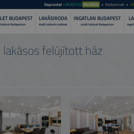
Kapcsolat
+3630733
MUTASD
Kedvencek
Hí
LET BUDAPEST
LAKÁSIRODA
INGATLAN BUDAPEST
LA
 lakások Budapesten
kiadó lakások irodának
eladó lakások Budapesten
ingat
MI A LAKÁS
akásos felújított ház
Fedezze fel, miért bí
folyamatát!
MIÉRT A TO
Ismerje meg szolgált
PRÓBÁLJA K
Tekintese át lakása ü