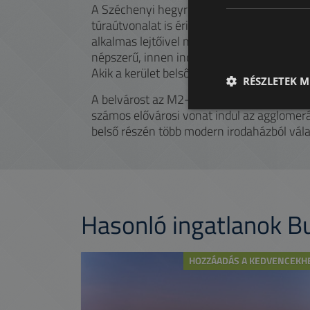
A Széchenyi hegyről indul a gyermekvasút,
túraútvonalat is érint útközben. A Normafa 
alkalmas lejtőivel minden évszakban a csa
népszerű, innen indul a Zugligeti Libegő is
Akik a kerület belsőbb részeiben keresnek z
RÉSZLETEK M
A belvárost az M2-es metróval a Széll Kálmá
számos elővárosi vonat indul az agglomerác
belső részén több modern irodaházból vála
Hasonló ingatlanok 
HOZZÁADÁS A KEDVENCEKH