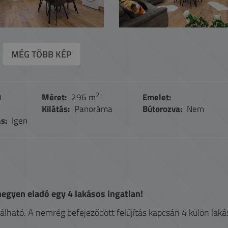
MÉG TÖBB KÉP
2
0
Méret:
296 m
Emelet:
Kilátás:
Panoráma
Bútorozva:
Nem
s:
Igen
egyen eladó egy 4 lakásos ingatlan!
lható. A nemrég befejeződött felújítás kapcsán 4 külön laká