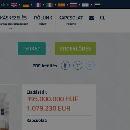
rek
KÁSKEZELÉS
RÓLUNK
KAPCSOLAT
lankezelés Budapesten
Rólunk
Irodáink
KEZELÉS?
TÉRKÉP
ÉRDEKLŐDÉS
zza szakemberre a lakáskiadás teljes
PDF letöltés
WER?
atásunkat és csomagjainkat!
I ALKALMAZÁSUNKAT >
Eladási ár:
gyeit bárhol, bármikor, naprakészen!
395.000.000 HUF
1.079.230 EUR
Kapcsolat: