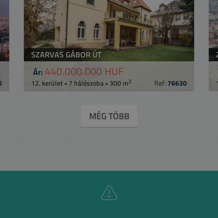
SZARVAS GÁBOR ÚT
440.000.000 HUF
Ár:
2
0
12. kerület • 7 hálószoba • 300 m
Ref:
76630
MÉG TÖBB