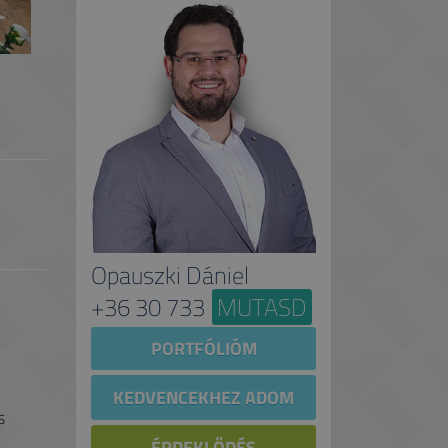
Opauszki Dániel
+36 30 733
MUTASD
PORTFÓLIÓM
KEDVENCEKHEZ ADOM
s
ÉRDEKLŐDÉS