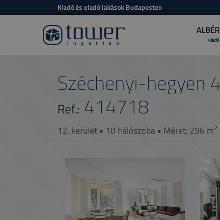
Kiadó és eladó lakások Budapesten
ALBÉR
kiadó
Széchenyi-hegyen 4 l
414718
Ref.:
2
12. kerület • 10 hálószoba • Méret: 296 m