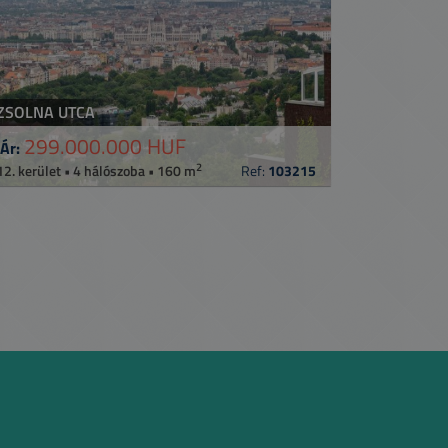
ZSOLNA UTCA
299.000.000 HUF
Ár:
2
12. kerület • 4 hálószoba • 160 m
Ref:
103215