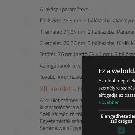
A lakások paraméterei:
Földszint: 78,9 nm, 2 hálószoba, akadálym
1. emelet: 71,64 nm, 2 hálószoba, Panorám
2. emelet: 76,26 nm, 3 hálószoba, fürdő, 
Tetőtér: 76 nm (nettó 69,41 nm), 3 hálós
Az ingatlanok ki vannak adva, így befektet
Ez a webolda
További információért kérem hívjon!
Az oldal megfelel
XII.
kerület -
Hegyvidék
személyre szabásá
elfogadja az össz
A kerület számos nagykövetség, kéttannyel
Bővebben
kikapcsolódásra a MOM Park, a Hegyvidék 
Széll Kálmán tértől a Mammut is csupán né
Elengedhetetle
Egyetemisták számára a Testnevelési Egye
szükséges
Semmelweis Egyetem (SOTE) több intézmén