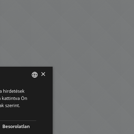
×
a hirdetések
ENGLISH
 kattintva Ön
HUNGARIAN
k szerint.
GERMAN
FRENCH
Besorolatlan
ITALIAN