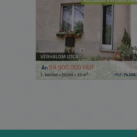
HOZZÁADÁS A KEDVENCEKH
VÉRHALOM UTCA
59.900.000 HUF
Ár:
2
2. kerület • Stúdió • 33 m
Ref:
74206