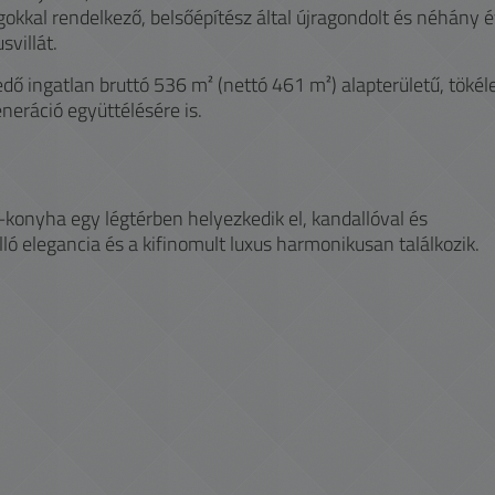
okkal rendelkező, belsőépítész által újragondolt és néhány 
svillát.
ő ingatlan bruttó 536 m² (nettó 461 m²) alapterületű, tökél
eráció együttélésére is.
konyha egy légtérben helyezkedik el, kandallóval és
lló elegancia és a kifinomult luxus harmonikusan találkozik.