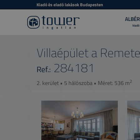
Kiadó és eladó lakások Budapesten
ALBÉR
kiadó
Villaépület a Remet
284181
Ref.:
2
2. kerület • 5 hálószoba • Méret: 536 m