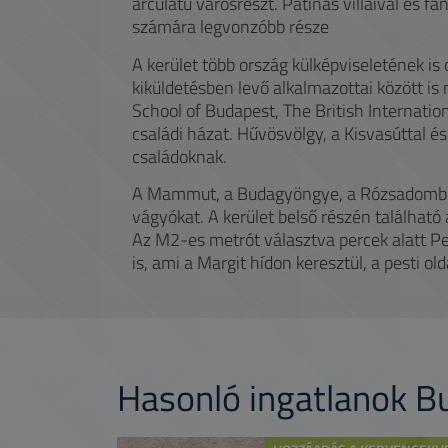
arculatú városrészt. Patinás villáival és f
számára legvonzóbb része
A kerület több ország külképviseletének is 
kiküldetésben levő alkalmazottai között is
School of Budapest, The British Internatio
családi házat. Hűvösvölgy, a Kisvasúttal és
családoknak.
A Mammut, a Budagyöngye, a Rózsadomb Ce
vágyókat. A kerület belső részén található
Az M2-es metrót választva percek alatt Pe
is, ami a Margit hídon keresztül, a pesti o
Hasonló ingatlanok 