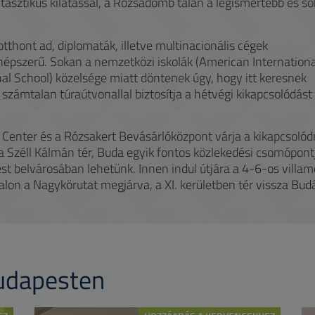
antasztikus kilátással, a Rózsadomb talán a legismertebb és s
otthont ad, diplomaták, illetve multinacionális cégek
 népszerű. Sokan a nemzetközi iskolák (American Internationa
nal School) közelsége miatt döntenek úgy, hogy itt keresnek
 számtalan túraútvonallal biztosítja a hétvégi kikapcsolódást
nter és a Rózsakert Bevásárlóközpont várja a kikapcsolód
 a Széll Kálmán tér, Buda egyik fontos közlekedési csomópont
st belvárosában lehetünk. Innen indul útjára a 4-6-os villam
ldalon a Nagykörutat megjárva, a XI. kerületben tér vissza Bud
Budapesten