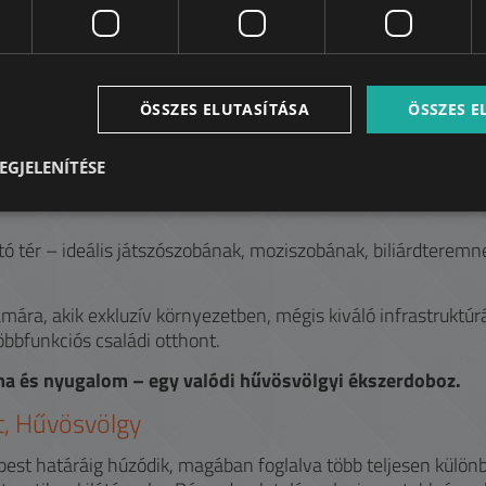
tó 204 m²)
82,5 m²)
ÖSSZES ELUTASÍTÁSA
ÖSSZES 
EGJELENÍTÉSE
ó tér – ideális játszószobának, moziszobának, biliárdteremn
ámára, akik exkluzív környezetben, mégis kiváló infrastruktúr
bbfunkciós családi otthont.
a és nyugalom – egy valódi hűvösvölgyi ékszerdoboz.
, Hűvösvölgy
apest határáig húzódik, magában foglalva több teljesen külön