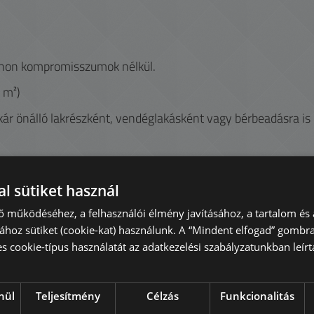
otthon kompromisszumok nélkül.
5 m²)
 akár önálló lakrészként, vendéglakásként vagy bérbeadásra is
l sütiket használ
ő működéséhez, a felhasználói élmény javításához, a tartalom és 
hoz sütiket (cookie-kat) használunk. A “Mindent elfogad” gombra
es cookie-típus használatát az adatkezelési szabályzatunkban leírta
nül
Teljesítmény
Célzás
Funkcionalitás