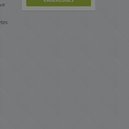
éve
etes