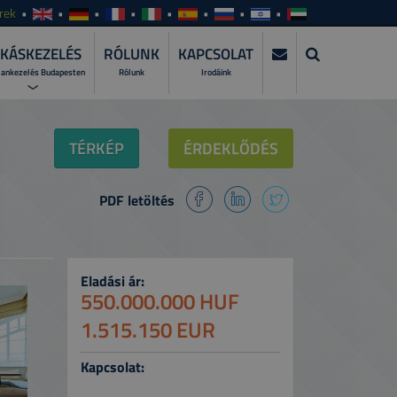
rek
KÁSKEZELÉS
RÓLUNK
KAPCSOLAT
lankezelés Budapesten
Rólunk
Irodáink
KEZELÉS?
TÉRKÉP
ÉRDEKLŐDÉS
zza szakemberre a lakáskiadás teljes
PDF letöltés
WER?
atásunkat és csomagjainkat!
I ALKALMAZÁSUNKAT >
Eladási ár:
gyeit bárhol, bármikor, naprakészen!
550.000.000 HUF
1.515.150 EUR
Kapcsolat: