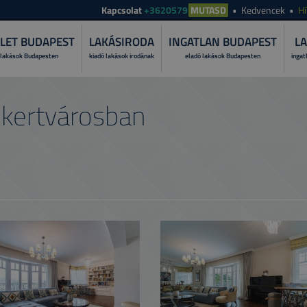
Kapcsolat
+3620579
MUTASD
Kedvencek
Hí
LET BUDAPEST
LAKÁSIRODA
INGATLAN BUDAPEST
LA
 lakások Budapesten
kiadó lakások irodának
eladó lakások Budapesten
ingat
MI A LAKÁS
ekertvárosban
Fedezze fel, miért bí
folyamatát!
MIÉRT A TO
Ismerje meg szolgált
PRÓBÁLJA K
Tekintese át lakása ü