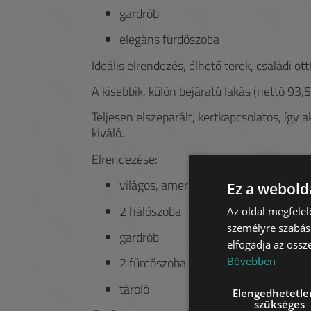
gardrób
elegáns fürdőszoba
Ideális elrendezés, élhető terek, családi 
A kisebbik, külön bejáratú lakás (nettó 93,
Teljesen elszeparált, kertkapcsolatos, így
kiváló.
Elrendezése:
világos, amerikai konyhás nappali
Ez a webolda
2 hálószoba
Az oldal megfelel
személyre szabásá
gardrób
elfogadja az össz
2 fürdőszoba
Bővebben
tároló
Elengedhetetle
szükséges