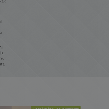
okak
l
 a
ni
ja.
os
ára.