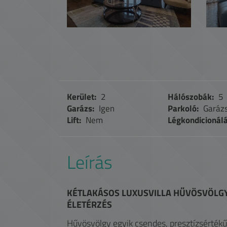
Kerület:
2
Hálószobák:
5
Garázs:
Igen
Parkoló:
Garáz
Lift:
Nem
Légkondicionálá
Leírás
KÉTLAKÁSOS LUXUSVILLA HŰVÖSVÖLGY
ÉLETÉRZÉS
Hűvösvölgy egyik csendes, presztízsértékű 