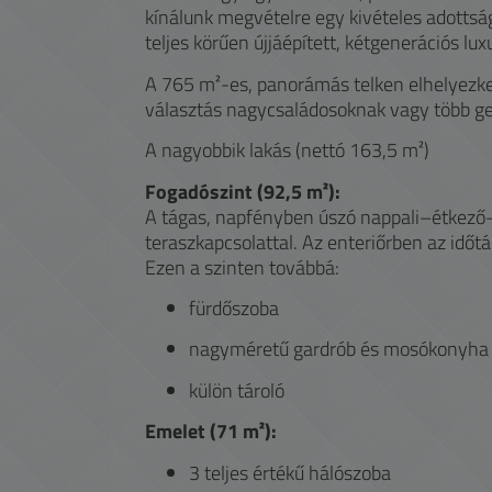
kínálunk megvételre egy kivételes adottság
teljes körűen újjáépített, kétgenerációs luxu
A 765 m²-es, panorámás telken elhelyezked
választás nagycsaládosoknak vagy több gen
A nagyobbik lakás (nettó 163,5 m²)
Fogadószint (92,5 m²):
A tágas, napfényben úszó nappali–étkező–
teraszkapcsolattal. Az enteriőrben az időtá
Ezen a szinten továbbá:
fürdőszoba
nagyméretű gardrób és mosókonyha
külön tároló
Emelet (71 m²):
3 teljes értékű hálószoba