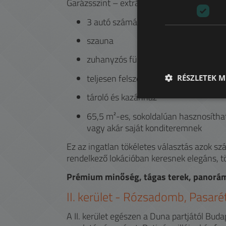
Garázsszint – extrák és kikapcsolódás (net
3 autó számára kényelmes parkolás (
szauna
zuhanyzós fürdőszoba
teljesen felszerelt, gépesített konyha
RÉSZLETEK M
tároló és kazánház
65,5 m²-es, sokoldalúan hasznosíthat
vagy akár saját konditeremnek
Ez az ingatlan tökéletes választás azok sz
rendelkező lokációban keresnek elegáns, tö
Prémium minőség, tágas terek, panorám
II.
kerület -
Rózsadomb, Pasarét
A II. kerület egészen a Duna partjától Bud