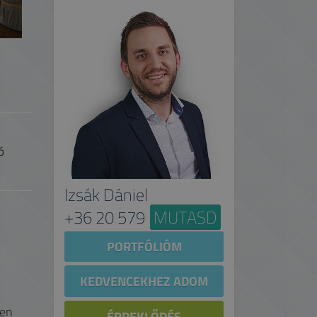
ó
Izsák Dániel
+36 20 579
MUTASD
PORTFÓLIÓM
KEDVENCEKHEZ ADOM
ben
ÉRDEKLŐDÉS