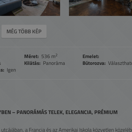
MÉG TÖBB KÉP
2
Méret:
536 m
Emelet:
s
Kilátás:
Panoráma
Bútorozva:
Választhat
s:
Igen
BEN – PANORÁMÁS TELEK, ELEGANCIA, PRÉMIUM
utcájában, a Francia és az Amerikai Iskola közvetlen közelé