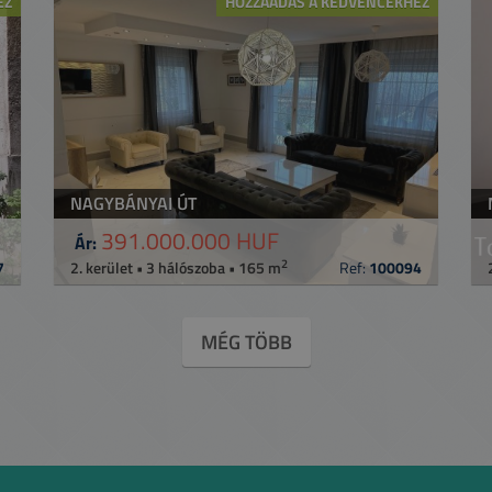
EZ
HOZZÁADÁS A KEDVENCEKHEZ
NAGYBÁNYAI ÚT
391.000.000 HUF
Ár:
2
7
2. kerület • 3 hálószoba • 165 m
Ref:
100094
MÉG TÖBB