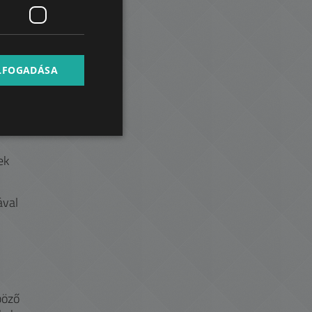
SPANISH
RUSSIAN
ARABIC
ELFOGADÁSA
ek
ával
böző