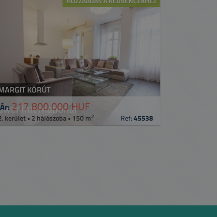
HOZZÁADÁS A KEDVENCEKHEZ
MARGIT KÖRÚT
217.800.000 HUF
Ár:
2
2. kerület • 2 hálószoba • 150 m
Ref:
45538