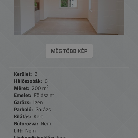
MÉG TÖBB KÉP
Kerület:
2
Hálószobák:
6
2
Méret:
200 m
Emelet:
Földszint
Garázs:
Igen
Parkoló:
Garázs
Kilátás:
Kert
Bútorozva:
Nem
Lift:
Nem
Légkondicionálás:
Igen