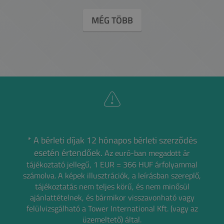
MÉG TÖBB
* A bérleti díjak 12 hónapos bérleti szerződés
esetén értendőek.
Az euró-ban megadott ár
tájékoztató jellegű, 1 EUR = 366 HUF árfolyammal
számolva.
A képek illusztrációk, a leírásban szereplő,
tájékoztatás nem teljes körű, és nem minősül
ajánlattételnek,
és bármikor visszavonható vagy
felülvizsgálható a Tower International Kft. (vagy az
üzemeltető) által.