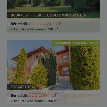
BUDAPEST II. KERÜLET, SÓLYOMVÖLGY UTCA
2.000.000 HUF
Bérleti díj:
2
2. kerület • 4 hálószoba • 230 m
HOZZÁADÁS A KEDVENCEKHEZ
TÓPART UTCA
988.000 HUF
Bérleti díj:
2
2. kerület • 4 hálószoba • 200 m