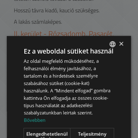
Hosszú távra kiadó, kaució szükséges.
A lakás számlaképes.
II.
kerület -
Rózsadomb, Pasarét,
Hűvösvölgy
×
Ez a weboldal sütiket használ
A II. kerület egészen a Duna partjától Budapest
határáig húzódik, magában foglalva több
Az oldal megfelelő működéséhez, a
ENGLISH
teljesen különböző arculatú városrészt. Patinás
felhasználói élmény javításához, a
HUNGARIAN
villáival és fantasztikus kilátással, a Rózsadomb
tartalom és a hirdetések személyre
talán a legismertebb és sokak számára
GERMAN
szabásához sütiket (cookie-kat)
legvonzóbb része
használunk. A “Mindent elfogad” gombra
FRENCH
kattintva Ön elfogadja az összes cookie-
A kerület több ország külképviseletének is
ITALIAN
típus használatát az adatkezelési
otthont ad, diplomaták, illetve multinacionális
szabályzatunkban leírtak szerint.
SPANISH
cégek kiküldetésben levő alkalmazottai között is
Bővebben
népszerű. Sokan a nemzetközi iskolák
RUSSIAN
(American International School of
Elengedhetetlenül
Teljesítmény
ARABIC
Budapest, The British International School)