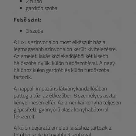
2 fürdő
gardrób szoba
Felső szint:
3 szoba
A luxus színvonalon most elkészült ház a
legmagasabb színvonalon került kivitelezésre.
Az emeleti lakás közlekedőjéből két kisebb
hálószoba nyílik, külön fürdőszobával. A nagy
hálóhoz külön gardrób és külön fürdőszoba
tartozik.
A nappali impozáns látványkandallójában
pattog a tűz, az étkezőben 8 személyes asztal
kényelmesen elfér. Az amerikai konyha teljesen
gépesített, gyönyörű olasz konyhabútorral
felszerelt.
A külön bejáratú emeleti lakáshoz tartozik a
tetőtéri szekció további 3 szobával.