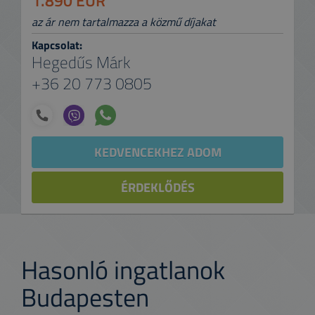
1.890 EUR
az ár nem tartalmazza a közmű díjakat
Kapcsolat:
Hegedűs Márk
+36 20 773 0805
KEDVENCEKHEZ ADOM
ÉRDEKLŐDÉS
Hasonló ingatlanok
Budapesten