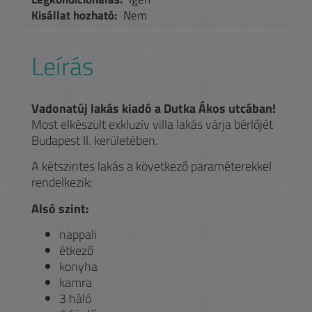
Kisállat hozható:
Nem
Leírás
Vadonatúj lakás kiadó a Dutka Ákos utcában!
Most elkészült exkluzív villa lakás várja bérlőjét
Budapest II. kerületében.
A kétszintes lakás a következő paraméterekkel
rendelkezik:
Alsó szint:
nappali
étkező
konyha
kamra
3 háló