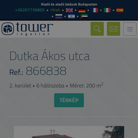
Kiadó és eladó lakások Budapesten
+36207730805
Hírek
Togg
navi
Dutka Ákos utca
866838
Ref.:
2
2. kerület • 6 hálószoba • Méret: 200 m
TÉRKÉP