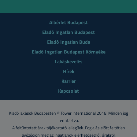
Albérlet Budapest
Eladó Ingatlan Budapest
Eladó Ingatlan Buda
Eladó Ingatlan Budapest Környéke
Lakáskezelés
Hírek
Karrier
Kapcsolat
Kiadó lakások Budapesten
© Tower International 2018. Minden jog
fenntartva.
A feltüntetett árak tájékoztató jellegűek. Foglalás előtt feltétlen
győződjön meg az ingatlanok elérhetőségről, árakról.