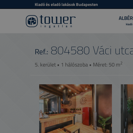
Kiadó és eladó lakások Budapesten
ALBÉR
kiadó
804580
Váci utc
Ref.:
2
5. kerület • 1 hálószoba • Méret: 50 m