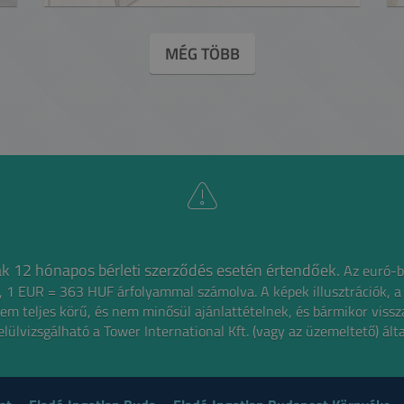
MÉG TÖBB
íjak 12 hónapos bérleti szerződés esetén értendőek.
Az euró-b
gű, 1 EUR = 363 HUF árfolyammal számolva.
A képek illusztrációk, a
em teljes körű, és nem minősül ajánlattételnek,
és bármikor viss
elülvizsgálható a Tower International Kft. (vagy az üzemeltető) álta