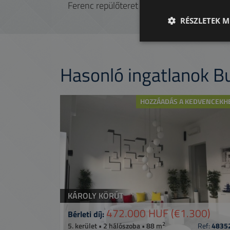
Ferenc repülőteret is viszonylag gyorsan el
RÉSZLETEK M
Hasonló ingatlanok 
HOZZÁADÁS A KEDVENCEKH
KÁROLY KÖRÚT
472.000 HUF
(€1.300)
Bérleti díj:
2
5. kerület • 2 hálószoba • 88 m
Ref:
4835