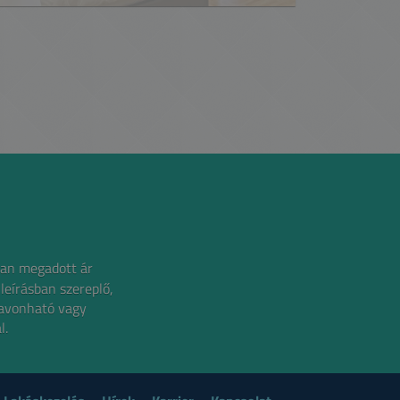
an megadott ár
 leírásban szereplő,
zavonható vagy
l.