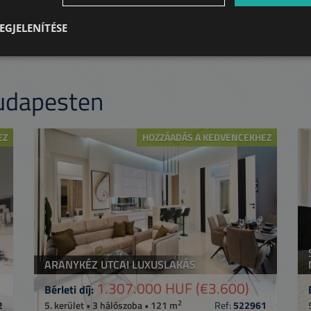
érhetjük.
EGJELENÍTÉSE
Budapesten
EZ
HOZZÁADÁS A KEDVENCEKHEZ
ARANYKÉZ UTCAI LUXUSLAKÁS
1.307.000 HUF
(€3.600)
Bérleti díj:
2
2
5. kerület • 3 hálószoba • 121 m
Ref:
522961