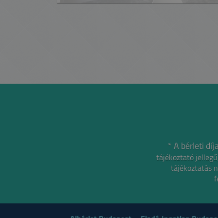
* A bérleti d
tájékoztató jelle
tájékoztatás n
f