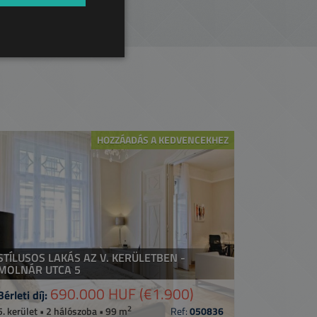
HOZZÁADÁS A KEDVENCEKHEZ
STÍLUSOS LAKÁS AZ V. KERÜLETBEN -
MOLNÁR UTCA 5
690.000 HUF
(€1.900)
Bérleti díj:
2
5. kerület • 2 hálószoba • 99 m
Ref:
050836