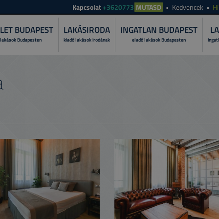
Kapcsolat
+3620773
MUTASD
Kedvencek
Hí
LET BUDAPEST
LAKÁSIRODA
INGATLAN BUDAPEST
LA
 lakások Budapesten
kiadó lakások irodának
eladó lakások Budapesten
ingat
MI A LAKÁS
a
Fedezze fel, miért bí
folyamatát!
MIÉRT A TO
Ismerje meg szolgált
PRÓBÁLJA K
Tekintese át lakása ü