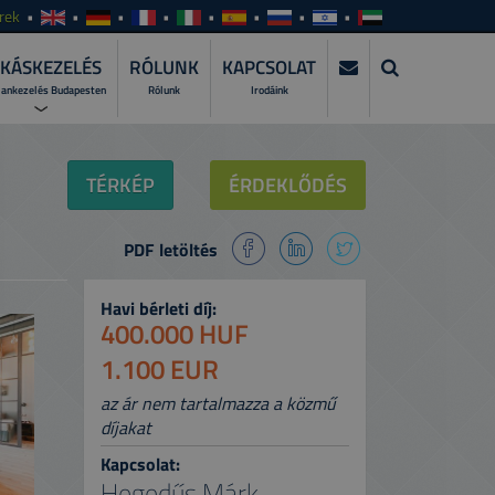
rek
KÁSKEZELÉS
RÓLUNK
KAPCSOLAT
lankezelés Budapesten
Rólunk
Irodáink
KEZELÉS?
TÉRKÉP
ÉRDEKLŐDÉS
zza szakemberre a lakáskiadás teljes
PDF letöltés
WER?
atásunkat és csomagjainkat!
Havi bérleti díj:
I ALKALMAZÁSUNKAT >
400.000 HUF
gyeit bárhol, bármikor, naprakészen!
1.100 EUR
az ár nem tartalmazza a közmű
díjakat
Kapcsolat:
Hegedűs Márk