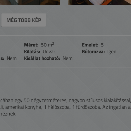
MÉG TÖBB KÉP
2
Méret:
50 m
Emelet:
5
Kilátás:
Udvar
Bútorozva:
Igen
s:
Nem
Kisállat hozható:
Nem
utcában egy 50 négyzetméteres, nagyon stílusos kialakítással
ali, amerikai konyha, 1 hálószoba, 1 fürdőszoba. Az ingatlan a
 néznek.