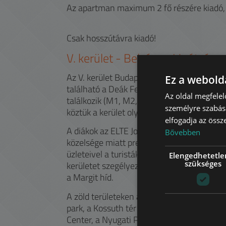
Az apartman maximum 2 fő részére kiadó, 
Csak hosszútávra kiadó!
V.
kerület -
Belváros, Lipótváros
Az V. kerület Budapest és a belváros szíve
Ez a webolda
található a Deák Ferenc tér a város legn
Az oldal megfelel
találkozik (M1, M2, M3). A Budapest Eye ór
személyre szabásá
köztük a kerület olyan nevezetességei, min
elfogadja az össz
A diákok az ELTE Jogi Kara (ÁJK), az ELTE 
Bővebben
közelsége miatt preferálják a környéket. A 
üzleteivel a turisták közkedvelt célpontja
Elengedhetetle
szükséges
kerületet szegélyező Duna partján, négy híd
a Margit híd.
A zöld területeken a kikapcsolódást kereső
park, a Kossuth tér és a Károlyi kert bizto
Center, a Nyugati Pályaudvar mellett, aho