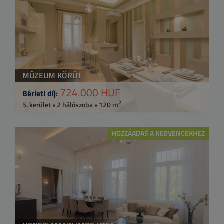
MÚZEUM KÖRÚT
724.000 HUF
Bérleti díj:
2
5. kerület • 2 hálószoba • 120 m
HOZZÁADÁS A KEDVENCEKHEZ