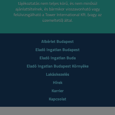
tájékoztatás nem teljes körű, és nem minősül
ajánlattételnek,
és bármikor visszavonható vagy
felülvizsgálható a Tower International Kft. (vagy az
üzemeltető) által.
Albérlet Budapest
Eladó Ingatlan Budapest
Eladó Ingatlan Buda
Eladó Ingatlan Budapest Környéke
Lakáskezelés
Hírek
Karrier
Kapcsolat