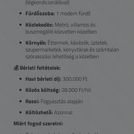
(légkondicionálóval)
Fürdőszoba:
1 modern fürdő
Közlekedés:
Metró, villamos és
buszmegálló közvetlen közelben
Környék:
Éttermek, kávézók, üzletek,
szupermarketek, könyvtárak és számtalan
szórakozási lehetőség a közelben
💰 Bérleti feltételek:
Havi bérleti díj:
300.000 Ft
Közös költség:
28.000 Ft/hó
Rezsi:
Fogyasztás alapján
Költözhető:
Azonnal
Miért fogod szeretni: