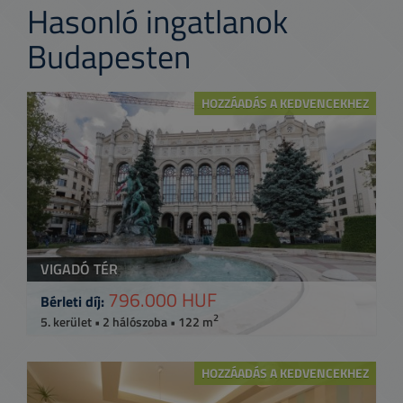
Hasonló ingatlanok
Budapesten
HOZZÁADÁS A KEDVENCEKHEZ
VIGADÓ TÉR
796.000 HUF
Bérleti díj:
2
5. kerület • 2 hálószoba • 122 m
HOZZÁADÁS A KEDVENCEKHEZ