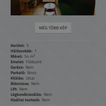
MÉG TÖBB KÉP
Kerület:
5
Hálószobák:
1
2
Méret:
54 m
Emelet:
Földszint
Garázs:
Nem
Parkoló:
Nincs
Kilátás:
Utcai
Bútorozva:
Nem
Lift:
Nem
Légkondicionálás:
Nem
Kisállat hozható:
Nem