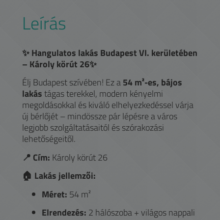
Leírás
✨ Hangulatos lakás Budapest VI. kerületében
– Károly körút 26✨
Élj Budapest szívében! Ez a
54 m²-es, bájos
lakás
tágas terekkel, modern kényelmi
megoldásokkal és kiváló elhelyezkedéssel várja
új bérlőjét – mindössze pár lépésre a város
legjobb szolgáltatásaitól és szórakozási
lehetőségeitől.
📍 Cím:
Károly körút 26
🏠 Lakás jellemzői:
Méret:
54 m²
Elrendezés:
2 hálószoba + világos nappali