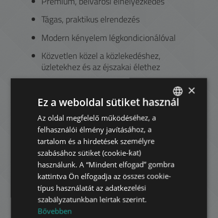
Prémium, belvárosi elhelyezkedés
Tágas, praktikus elrendezés
Modern kényelem légkondicionálóval
Közvetlen közel a közlekedéshez,
üzletekhez és az éjszakai élethez
V.
kerület -
Belváros, Lipótváros
×
Ez a weboldal sütiket használ
Az V. kerület Budapest és a belváros szíve,
kormányzati és üzleti negyed számos népszerű
Az oldal megfelelő működéséhez, a
ENGLISH
irodaházzal. Itt található a Deák Ferenc tér a
felhasználói élmény javításához, a
HUNGARIAN
város legnagyobb tömegközlekedési
tartalom és a hirdetések személyre
csomópontja, ahol három metró vonal találkozik
GERMAN
szabásához sütiket (cookie-kat)
(M1, M2, M3). A Budapest Eye óriáskerékről a
használunk. A “Mindent elfogad” gombra
FRENCH
város fölé emelkedve pazar látkép tárul elénk,
kattintva Ön elfogadja az összes cookie-
köztük a kerület olyan nevezetességei, mint a
ITALIAN
típus használatát az adatkezelési
Parlament és a Szent István Bazilika.
szabályzatunkban leírtak szerint.
SPANISH
A diákok az ELTE Jogi Kara (ÁJK), az ELTE
Bővebben
RUSSIAN