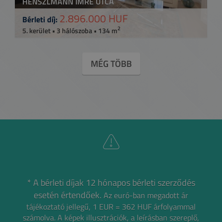
HENSZLMANN IMRE UTCA
2.896.000 HUF
Bérleti díj:
2
5. kerület • 3 hálószoba • 134 m
MÉG TÖBB
* A bérleti díjak 12 hónapos bérleti szerződés
esetén értendőek.
Az euró-ban megadott ár
tájékoztató jellegű, 1 EUR = 362 HUF árfolyammal
számolva.
A képek illusztrációk, a leírásban szereplő,