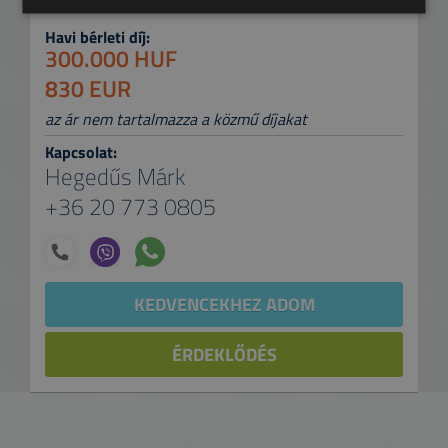
Havi bérleti díj:
300.000 HUF
830 EUR
az ár nem tartalmazza a közmű díjakat
Kapcsolat:
Hegedűs Márk
+36 20 773 0805
KEDVENCEKHEZ ADOM
ÉRDEKLŐDÉS