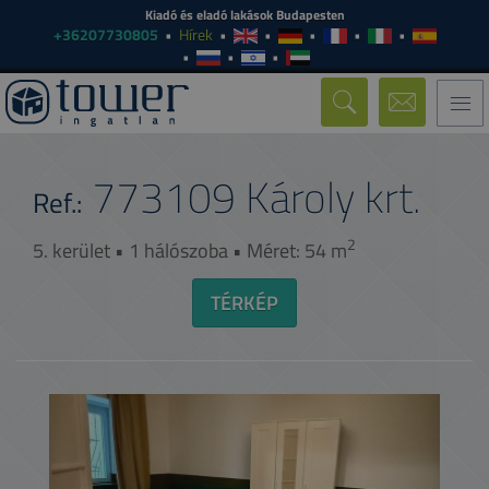
Kiadó és eladó lakások Budapesten
+36207730805
Hírek
Togg
navi
773109
Károly krt.
Ref.:
2
5. kerület • 1 hálószoba • Méret: 54 m
TÉRKÉP