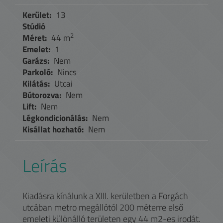
Kerület:
13
Stúdió
2
Méret:
44 m
Emelet:
1
Garázs:
Nem
Parkoló:
Nincs
Kilátás:
Utcai
Bútorozva:
Nem
Lift:
Nem
Légkondicionálás:
Nem
Kisállat hozható:
Nem
Leírás
Kiadásra kínálunk a XIII. kerületben a Forgách
utcában metro megállótól 200 méterre első
emeleti különálló területen egy 44 m2-es irodát.