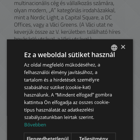
multinacionális cég és vállalkozás számára,
olyan modern, „A” kategóriás irodaházakkal,
mint a Nordic Light, a Capital Square, a DC
Offices, vagy a Váci Greens. (A Váci utat ne
keverjük össze az V. kerületben található híres
bevásárló utcával, a Váci utcával.)
×
Akik kikapcsolódást és vásárlási lehetőséget
Ez a weboldal sütiket használ
keresnek a Nyugati Pályaudvar mellett található
Westend City Center, illetve az M3-as vonalán
Az oldal megfelelő működéséhez, a
ENGLISH
kijjebb elhelyezkedő Duna Plaza várja őket
felhasználói élmény javításához, a
HUNGARIAN
üzletekkel, éttermekkel és mozival. A
tartalom és a hirdetések személyre
kultúra kedvelői még a Szent István körúton
GERMAN
szabásához sütiket (cookie-kat)
található Vígszínház előadásait élvezhetik. Nyári
használunk. A “Mindent elfogad” gombra
FRENCH
melegben a Dagály Strandfürdő várja a hűsölni
kattintva Ön elfogadja az összes cookie-
ITALIAN
vágyókat.
típus használatát az adatkezelési
szabályzatunkban leírtak szerint.
SPANISH
Bővebben
RUSSIAN
Havi bérleti díj:
175.000 HUF
Elengedhetetlenül
Teljesítmény
ARABIC