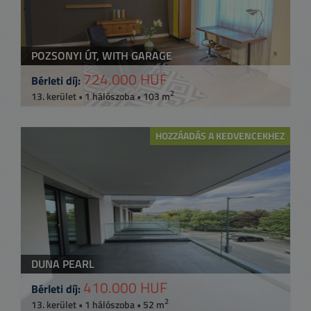
POZSONYI ÚT, WITH GARAGE
724.000 HUF
Bérleti díj:
2
13. kerület • 1 hálószoba • 103 m
HOZZÁADÁS A KEDVENCEKHEZ
DUNA PEARL
410.000 HUF
Bérleti díj:
2
13. kerület • 1 hálószoba • 52 m