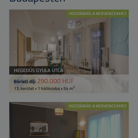
HOZZÁADÁS A KEDVENCEKHEZ
HEGEDŰS GYULA UTCA
290.000 HUF
Bérleti díj:
2
13. kerület • 1 hálószoba • 54 m
HOZZÁADÁS A KEDVENCEKHEZ