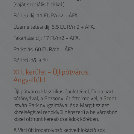
(saját szociális blokkal )
Bérleti díj: 11 EUR/m2 + ÁFA.
Üzemeltetési díj: 5,5 EUR/m2 + ÁFA.
Takarítási díj: 17 Ft/m2 + ÁFA.
Parkolás: 60 EUR/db + ÁFA.
Bérleti idő: 3 év
XIII.
kerület -
Újlipótváros,
Angyalföld
Újlipótváros klasszikus épületeivel, Duna parti
sétányával, a Pozsonyi út éttermeivel, a Szent
István Park nyugalmával és a Margit sziget
közelségével rendkívül népszerű a belvároshoz
közel otthont kereső családok körében.
A Váci úti irodafolyosó kedvelt lokáció sok