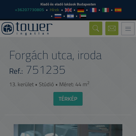
Kiadó és eladó lakások Budapesten
+36207730805
Hírek
Togg
navi
Forgách utca, iroda
751235
Ref.:
2
13. kerület • Stúdió • Méret: 44 m
TÉRKÉP