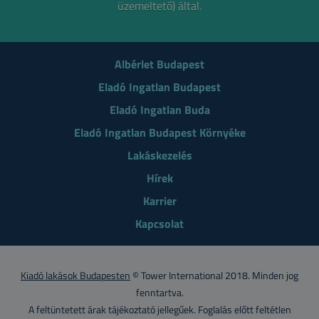
üzemeltető) által.
Albérlet Budapest
Eladó Ingatlan Budapest
Eladó Ingatlan Buda
Eladó Ingatlan Budapest Környéke
Lakáskezelés
Hírek
Karrier
Kapcsolat
Kiadó lakások Budapesten
© Tower International 2018. Minden jog
fenntartva.
A feltüntetett árak tájékoztató jellegűek. Foglalás előtt feltétlen