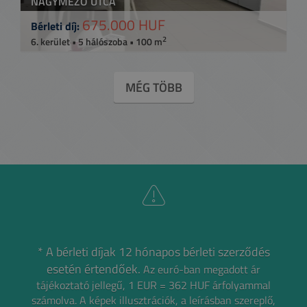
NAGYMEZŐ UTCA
675.000 HUF
Bérleti díj:
2
6. kerület • 5 hálószoba • 100 m
MÉG TÖBB
* A bérleti díjak 12 hónapos bérleti szerződés
esetén értendőek.
Az euró-ban megadott ár
tájékoztató jellegű, 1 EUR = 362 HUF árfolyammal
számolva.
A képek illusztrációk, a leírásban szereplő,