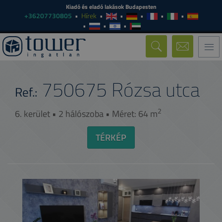
Kiadó és eladó lakások Budapesten
+36207730805
Hírek
Togg
navi
750675
Rózsa utca
Ref.:
2
6. kerület • 2 hálószoba • Méret: 64 m
TÉRKÉP