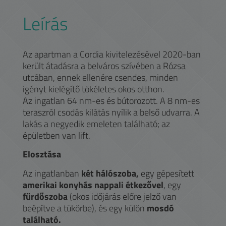
Leírás
Az apartman a Cordia kivitelezésével 2020-ban
került átadásra a belváros szívében a Rózsa
utcában, ennek ellenére csendes, minden
igényt kielégítő tökéletes okos otthon.
Az ingatlan 64 nm-es és bútorozott. A 8 nm-es
teraszról csodás kilátás nyílik a belső udvarra. A
lakás a negyedik emeleten található; az
épületben van lift.
Elosztása
Az ingatlanban
két hálószoba,
egy gépesített
amerikai konyhás nappali étkezővel
, egy
fürdőszoba
(okos időjárás előre jelző van
beépítve a tükörbe), és egy külön
mosdó
található.