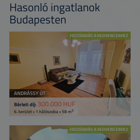
Hasonló ingatlanok
Budapesten
HOZZÁADÁS A KEDVENCEKHEZ
ANDRÁSSY ÚT
300.000 HUF
Bérleti díj:
2
6. kerület • 1 hálószoba • 58 m
HOZZÁADÁS A KEDVENCEKHEZ