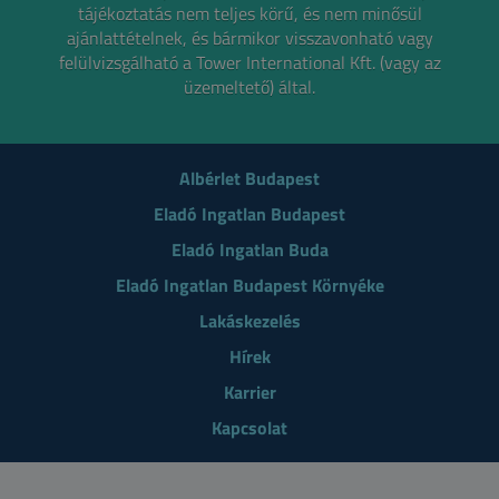
tájékoztatás nem teljes körű, és nem minősül
ajánlattételnek,
és bármikor visszavonható vagy
felülvizsgálható a Tower International Kft. (vagy az
üzemeltető) által.
Albérlet Budapest
Eladó Ingatlan Budapest
Eladó Ingatlan Buda
Eladó Ingatlan Budapest Környéke
Lakáskezelés
Hírek
Karrier
Kapcsolat