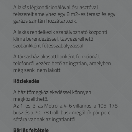
A lakás légkondicionálóval ésriasztóval
felszerelt amelyhez egy 8 m2-es terasz és egy
garázs szintén hozzátartozik.
A lakás rendelkezik szabályozható központi
klíma berendezéssel, távvezérelhető
szobánkként fűtésszabályzással.
A társasház okosotthonként funkcionál,
telefonról vezérelhető az ingatlan, amelyben
még senki nem lakott.
Közlekedés
A ház tömegközlekedéssel könnyen
megközelíthető.
Az 1-es, 3-as Metró, a 4-6 villamos, a 105, 178
busz és a 70, 78 trolli busz megállók pár perc
sétára vannak az ingatlantól.
Bérlés feltétele