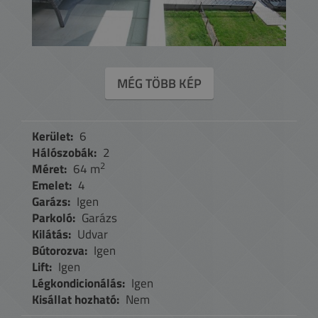
MÉG TÖBB KÉP
Kerület:
6
Hálószobák:
2
2
Méret:
64 m
Emelet:
4
Garázs:
Igen
Parkoló:
Garázs
Kilátás:
Udvar
Bútorozva:
Igen
Lift:
Igen
Légkondicionálás:
Igen
Kisállat hozható:
Nem