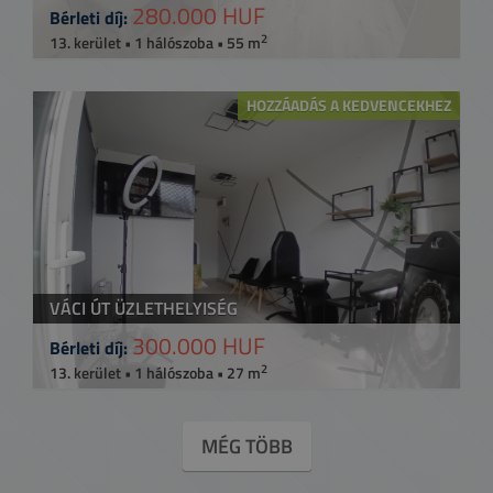
280.000 HUF
Bérleti díj:
2
13. kerület • 1 hálószoba • 55 m
HOZZÁADÁS A KEDVENCEKHEZ
VÁCI ÚT ÜZLETHELYISÉG
300.000 HUF
Bérleti díj:
2
13. kerület • 1 hálószoba • 27 m
MÉG TÖBB