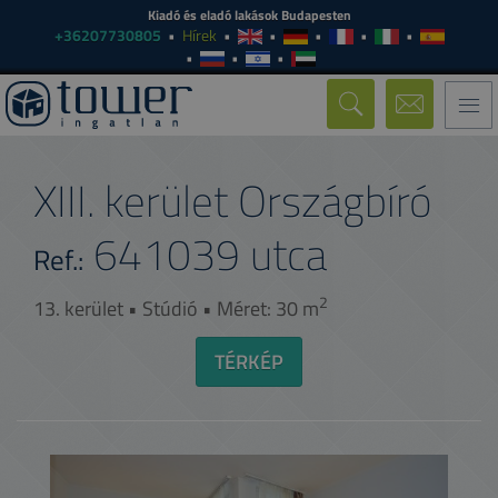
Kiadó és eladó lakások Budapesten
+36207730805
Hírek
Togg
navi
XIII. kerület Országbíró
641039
utca
Ref.:
2
13. kerület • Stúdió • Méret: 30 m
TÉRKÉP