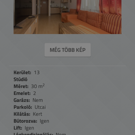
MÉG TÖBB KÉP
Kerület:
13
Stúdió
2
Méret:
30 m
Emelet:
2
Garázs:
Nem
Parkoló:
Utcai
Kilátás:
Kert
Bútorozva:
Igen
Lift:
Igen
Légkondicionálás:
Nem