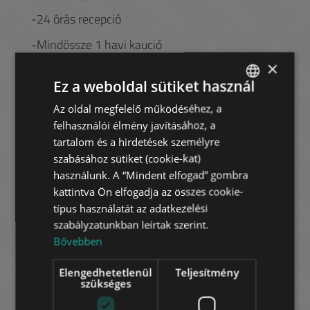
-24 órás recepció
-Mindössze 1 havi kaució
×
-Udvari parkolóhely bérelhető a lakásokhoz
Ez a weboldal sütiket használ
XIII.
kerület -
Újlipótváros,
Az oldal megfelelő működéséhez, a
ENGLISH
Angyalföld
felhasználói élmény javításához, a
HUNGARIAN
Újlipótváros klasszikus épületeivel, Duna parti
tartalom és a hirdetések személyre
GERMAN
sétányával, a Pozsonyi út éttermeivel, a Szent
szabásához sütiket (cookie-kat)
István Park nyugalmával és a Margit sziget
használunk. A “Mindent elfogad” gombra
FRENCH
közelségével rendkívül népszerű a belvároshoz
kattintva Ön elfogadja az összes cookie-
ITALIAN
közel otthont kereső családok körében.
típus használatát az adatkezelési
szabályzatunkban leírtak szerint.
SPANISH
A Váci úti irodafolyosó kedvelt lokáció sok
Bővebben
multinacionális cég és vállalkozás számára,
RUSSIAN
olyan modern, „A” kategóriás irodaházakkal,
Elengedhetetlenül
Teljesítmény
ARABIC
mint a Nordic Light, a Capital Square, a DC
szükséges
Offices, vagy a Váci Greens. (A Váci utat ne