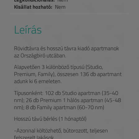
Kisállat hozható:
Nem
Leírás
Rövidtávra és hosszú távra kiadó apartmanok
az Országbiró utcában.
Alapvetően 3 különböző típusú (Studio,
Premium, Family), összesen 136 db apartmant
adunk ki 6 emeleten.
Típusonként: 102 db Studio apartman (35-40
nm); 26 db Premium 1 hálós apartman (45-48
nm); 8 db Family apartman (60-70 nm)
Hosszú távú bérlés (1 hónaptól)
-Azonnal költözhető, bútorozott, teljesen
felszerelt lakások