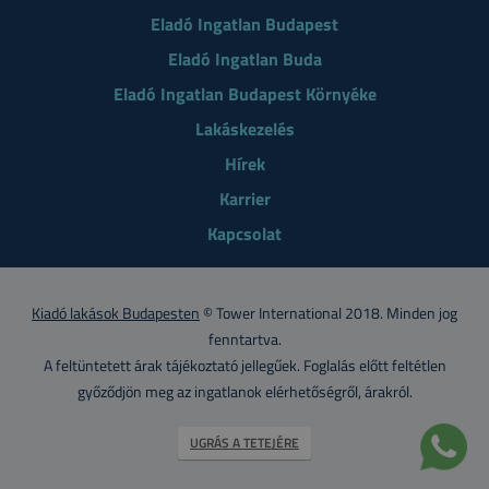
Eladó Ingatlan Budapest
Eladó Ingatlan Buda
Eladó Ingatlan Budapest Környéke
Lakáskezelés
Hírek
Karrier
Kapcsolat
Kiadó lakások Budapesten
© Tower International 2018. Minden jog
fenntartva.
A feltüntetett árak tájékoztató jellegűek. Foglalás előtt feltétlen
győződjön meg az ingatlanok elérhetőségről, árakról.
UGRÁS A TETEJÉRE