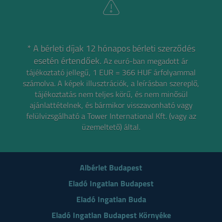
* A bérleti díjak 12 hónapos bérleti szerződés
esetén értendőek.
Az euró-ban megadott ár
tájékoztató jellegű, 1 EUR = 366 HUF árfolyammal
számolva.
A képek illusztrációk, a leírásban szereplő,
tájékoztatás nem teljes körű, és nem minősül
ajánlattételnek,
és bármikor visszavonható vagy
felülvizsgálható a Tower International Kft. (vagy az
üzemeltető) által.
Albérlet Budapest
Eladó Ingatlan Budapest
Eladó Ingatlan Buda
Eladó Ingatlan Budapest Környéke