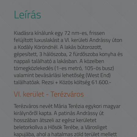
Leírás
Kiadásra kínálunk egy 72 nm-es, frissen
felújított luxuslakást a VI. kerületi Andrássy úton
a Kodály Köröndnél. A lakás bútorozott,
gépesített, 3 hálószoba, 2 fürdőszoba konyha és
nappali található a lakásban. A közelben
tömegközlekedés (1-es metró, 105-ös busz)
valamint bevásárlási lehetőség (West End)
találhatóak. Rezsi + Közös költség 61.600.-
VI.
kerület -
Terézváros
Terézváros nevét Mária Terézia egykori magyar
királynőről kapta. A patinás Andrássy út
hosszában átszeli az egész kerületet
beletorkollva a Hősök Terébe, a Városliget
kapujába, ahol a hatalmas zöld terület mellett