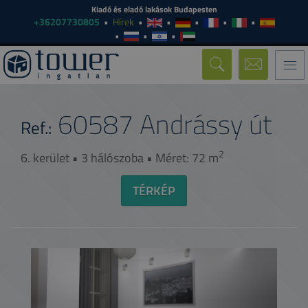
Kiadó és eladó lakások Budapesten
+36207730805
Hírek
Togg
navi
60587
Andrássy út
Ref.:
2
6. kerület • 3 hálószoba • Méret: 72 m
TÉRKÉP