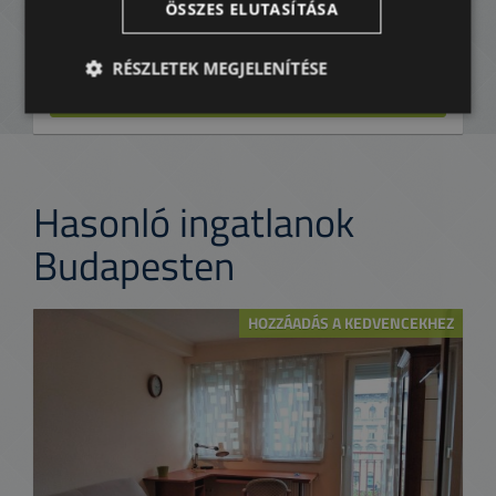
ÖSSZES ELUTASÍTÁSA
KEDVENCEKHEZ ADOM
RÉSZLETEK MEGJELENÍTÉSE
ÉRDEKLŐDÉS
Hasonló ingatlanok
Budapesten
HOZZÁADÁS A KEDVENCEKHEZ