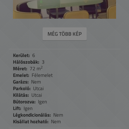
MÉG TÖBB KÉP
Kerület:
6
Hálószobák:
3
2
Méret:
72 m
Emelet:
Félemelet
Garázs:
Nem
Parkoló:
Utcai
Kilátás:
Utcai
Bútorozva:
Igen
Lift:
Igen
Légkondicionálás:
Nem
Kisállat hozható:
Nem