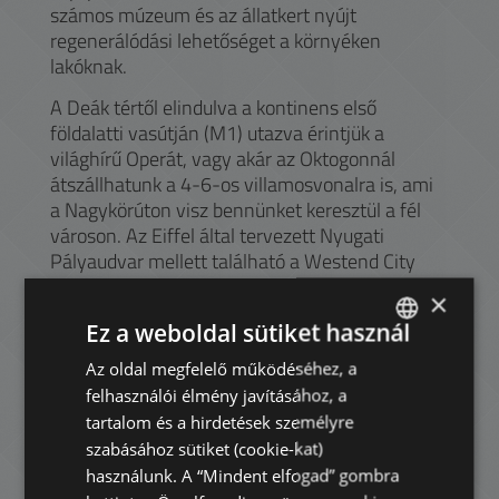
számos múzeum és az állatkert nyújt
regenerálódási lehetőséget a környéken
lakóknak.
A Deák tértől elindulva a kontinens első
földalatti vasútján (M1) utazva érintjük a
világhírű Operát, vagy akár az Oktogonnál
átszállhatunk a 4-6-os villamosvonalra is, ami
a Nagykörúton visz bennünket keresztül a fél
városon. Az Eiffel által tervezett Nyugati
Pályaudvar mellett található a Westend City
Center, Budapest egyik legnagyobb
×
bevásárlóközpontja (és egyben irodaház is), ami
Ez a weboldal sütiket használ
üzletekkel, éttermekkel és mozival várja a
kikapcsolódni vágyókat. További éttermek és
Az oldal megfelelő működéséhez, a
ENGLISH
kávézók sorakoznak mind az Andrássy úton,
felhasználói élmény javításához, a
HUNGARIAN
mind a Liszt Ferenc tér hangulatos fái alatt.
tartalom és a hirdetések személyre
GERMAN
szabásához sütiket (cookie-kat)
A Nagymező utcában több színház kínálja
használunk. A “Mindent elfogad” gombra
előadásait a kultúra iránt érdeklődőknek. A
FRENCH