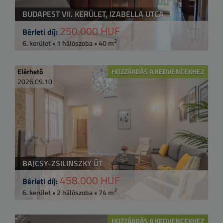
BUDAPEST VII. KERÜLET, IZABELLA UTCA
250.000 HUF
Bérleti díj:
2
6. kerület • 1 hálószoba • 40 m
Elérhető
HOZZÁADÁS A KEDVENCEKHEZ
2026.09.10
BAJCSY-ZSILINSZKY ÚT
458.000 HUF
Bérleti díj:
2
6. kerület • 2 hálószoba • 74 m
HOZZÁADÁS A KEDVENCEKHEZ