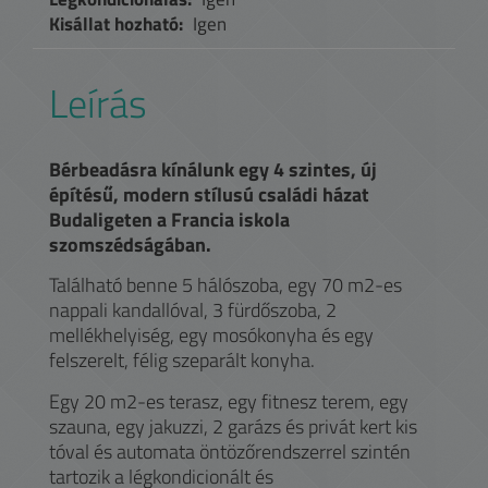
Kisállat hozható:
Igen
Leírás
Bérbeadásra kínálunk egy 4 szintes, új
építésű, modern stílusú családi házat
Budaligeten a Francia iskola
szomszédságában.
Található benne 5 hálószoba, egy 70 m2-es
nappali kandallóval, 3 fürdőszoba, 2
mellékhelyiség, egy mosókonyha és egy
felszerelt, félig szeparált konyha.
Egy 20 m2-es terasz, egy fitnesz terem, egy
szauna, egy jakuzzi, 2 garázs és privát kert kis
tóval és automata öntözőrendszerrel szintén
tartozik a légkondicionált és