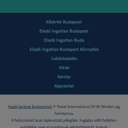
Albérlet Budapest
Eladó Ingatlan Budapest
Eladó Ingatlan Buda
Eladó Ingatlan Budapest Környéke
Lakáskezelés
Hírek
Karrier
Kapcsolat
Kiadó lakások Budapesten
© Tower International 2018. Minden jog
fenntartva.
A feltüntetett árak tájékoztató jellegűek. Foglalás előtt feltétlen
győződjön meg az ingatlanok elérhetőségről, árakról.