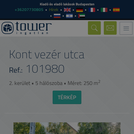
Kiadó és eladó lakások Budapesten
+36207730805
Hírek
Togg
navi
Kont vezér utca
101980
Ref.:
2
2. kerület • 5 hálószoba • Méret: 250 m
TÉRKÉP