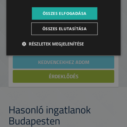
3.310 EUR
az ár nem tartalmazza a közmű díjakat
ÖSSZES ELFOGADÁSA
Kapcsolat:
Hegedűs Márk
ÖSSZES ELUTASÍTÁSA
+36 20 773 0805
RÉSZLETEK MEGJELENÍTÉSE
KEDVENCEKHEZ ADOM
ÉRDEKLŐDÉS
Hasonló ingatlanok
Budapesten