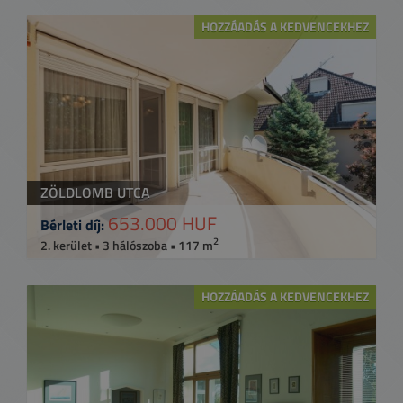
HOZZÁADÁS A KEDVENCEKHEZ
ZÖLDLOMB UTCA
653.000 HUF
Bérleti díj:
2
2. kerület • 3 hálószoba • 117 m
HOZZÁADÁS A KEDVENCEKHEZ