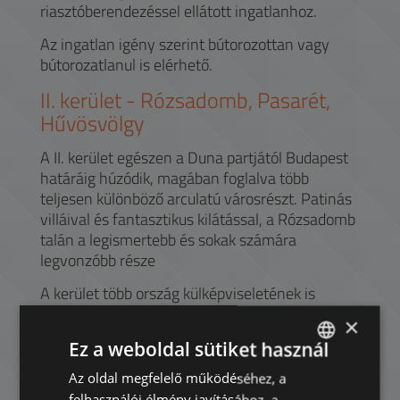
riasztóberendezéssel ellátott ingatlanhoz.
Az ingatlan igény szerint bútorozottan vagy
bútorozatlanul is elérhető.
II.
kerület -
Rózsadomb, Pasarét,
Hűvösvölgy
A II. kerület egészen a Duna partjától Budapest
határáig húzódik, magában foglalva több
teljesen különböző arculatú városrészt. Patinás
villáival és fantasztikus kilátással, a Rózsadomb
talán a legismertebb és sokak számára
legvonzóbb része
A kerület több ország külképviseletének is
otthont ad, diplomaták, illetve multinacionális
×
cégek kiküldetésben levő alkalmazottai között is
Ez a weboldal sütiket használ
népszerű. Sokan a nemzetközi iskolák
(American International School of
Az oldal megfelelő működéséhez, a
ENGLISH
Budapest, The British International School)
felhasználói élmény javításához, a