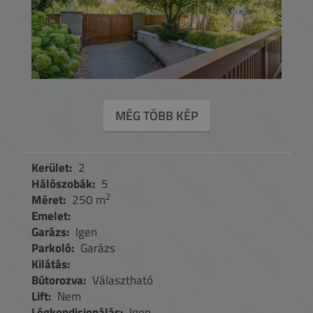
MÉG TÖBB KÉP
Kerület:
2
Hálószobák:
5
2
Méret:
250 m
Emelet:
Garázs:
Igen
Parkoló:
Garázs
Kilátás:
Bútorozva:
Választható
Lift:
Nem
Légkondicionálás:
Igen