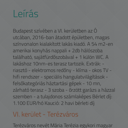
Leírás
Budapest szívében a VI. kerületben az Ó
utcában, 2016-ban átadott épületben, magas
színvonalon kialakított lakás kiadó. A 54 m2-en
amerikai konyhás nappali + 2db hálószoba
található, sajátfürdőszobával + 1 külön WC. A
lakáshoz 10nm-es terasz tartozik. Extrák: -
riasztó - elektromos redőny - klíma - okos TV -
hifi rendszer - speciális hangulatvilágítások -
felsőkategóriás háztartási gépek - 10 mn,
zárható terasz - 3 szoba - őrzött garázs a házzal
szemben - a tulajdonos számlaképes Bérlet díj:
1.100 EUR/hó Kaució: 2 havi bérleti díj
VI.
kerület -
Terézváros
Terézváros nevét Mária Terézia egykori magyar