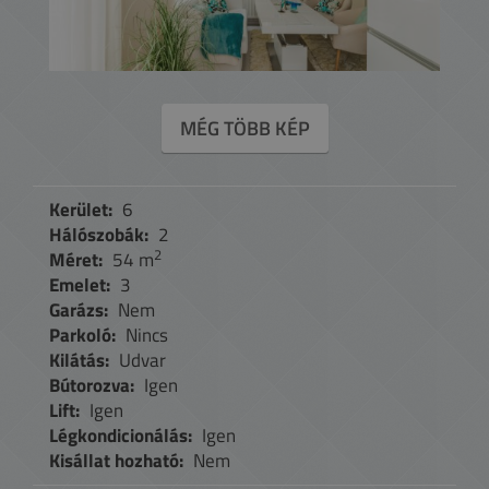
MÉG TÖBB KÉP
Kerület:
6
Hálószobák:
2
2
Méret:
54 m
Emelet:
3
Garázs:
Nem
Parkoló:
Nincs
Kilátás:
Udvar
Bútorozva:
Igen
Lift:
Igen
Légkondicionálás:
Igen
Kisállat hozható:
Nem