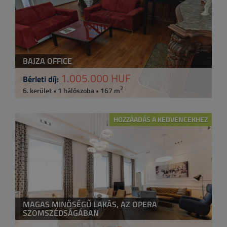
BAJZA OFFICE
1.005.000 HUF
Bérleti díj:
2
6. kerület • 1 hálószoba • 167 m
HOZZÁADÁS A KEDVENCEKHEZ
MAGAS MINŐSÉGŰ LAKÁS, AZ OPERA
SZOMSZÉDSÁGÁBAN