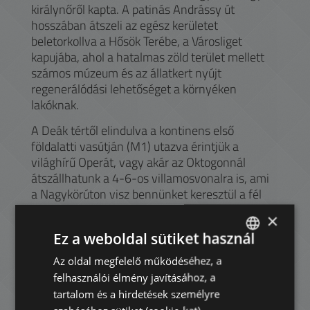
királynőről kapta. A patinás Andrássy út
hosszában átszeli az egész kerületet
beletorkollva a Hősök Terébe, a Városliget
kapujába, ahol a hatalmas zöld terület mellett
számos múzeum és az állatkert nyújt
regenerálódási lehetőséget a környéken
lakóknak.
A Deák tértől elindulva a kontinens első
földalatti vasútján (M1) utazva érintjük a
világhírű Operát, vagy akár az Oktogonnál
átszállhatunk a 4-6-os villamosvonalra is, ami
a Nagykörúton visz bennünket keresztül a fél
városon. Az Eiffel által tervezett Nyugati
×
Pályaudvar mellett található a Westend City
Ez a weboldal sütiket használ
Center, Budapest egyik legnagyobb
bevásárlóközpontja (és egyben irodaház is), ami
Az oldal megfelelő működéséhez, a
ENGLISH
üzletekkel, éttermekkel és mozival várja a
felhasználói élmény javításához, a
HUNGARIAN
kikapcsolódni vágyókat. További éttermek és
tartalom és a hirdetések személyre
kávézók sorakoznak mind az Andrássy úton,
GERMAN