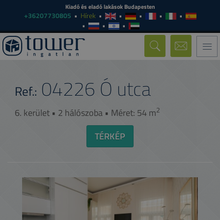
Kiadó és eladó lakások Budapesten
+36207730805
Hírek
Togg
navi
04226
Ó utca
Ref.:
2
6. kerület • 2 hálószoba • Méret: 54 m
TÉRKÉP