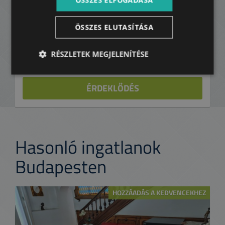
+36 20 773 0805
ÖSSZES ELUTASÍTÁSA
RÉSZLETEK MEGJELENÍTÉSE
KEDVENCEKHEZ ADOM
ÉRDEKLŐDÉS
Hasonló ingatlanok
Budapesten
HOZZÁADÁS A KEDVENCEKHEZ